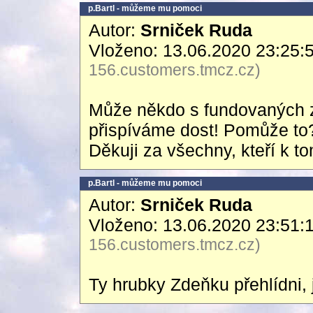
p.Bartl - můžeme mu pomoci
Autor:
Srniček Ruda
Vloženo: 13.06.2020 23:25:
156.customers.tmcz.cz)
Může někdo s fundovaných zp
přispíváme dost! Pomůže t
Děkuji za všechny, kteří k t
p.Bartl - můžeme mu pomoci
Autor:
Srniček Ruda
Vloženo: 13.06.2020 23:51:
156.customers.tmcz.cz)
Ty hrubky Zdeňku přehlídni, 