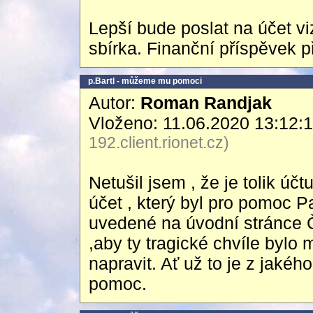
Lepší bude poslat na účet 
sbírka. Finanční příspěvek př
p.Bartl - můžeme mu pomoci
Autor:
Roman Randjak
Vloženo: 11.06.2020 13:12:
192.client.rionet.cz)
Netušil jsem , že je tolik úč
účet , který byl pro pomoc P
uvedené na úvodní stránce 
,aby ty tragické chvíle bylo
napravit. Ať už to je z jakéh
pomoc.