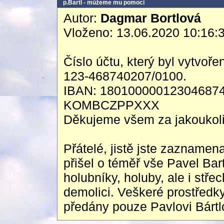
p.Bartl - můžeme mu pomoci
Autor:
Dagmar Bortlová
Vloženo: 13.06.2020 10:16:
Číslo účtu, který byl vytvoře
123-468740207/0100.
IBAN: 18010000012304687
KOMBCZPPXXX
Děkujeme všem za jakoukol
Přátelé, jistě jste zaznamen
přišel o téměř vše Pavel Bar
holubníky, holuby, ale i stř
demolici. Veškeré prostřed
předány pouze Pavlovi Bártl