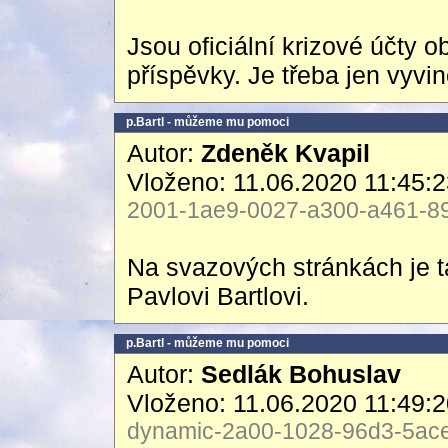
Jsou oficiální krizové účty o
příspěvky. Je třeba jen vyvino
p.Bartl - můžeme mu pomoci
Autor:
Zdeněk Kvapil
Vloženo: 11.06.2020 11:45:
2001-1ae9-0027-a300-a461-89
Na svazových stránkách je 
Pavlovi Bartlovi.
p.Bartl - můžeme mu pomoci
Autor:
Sedlák Bohuslav
Vloženo: 11.06.2020 11:49:
dynamic-2a00-1028-96d3-5ace-