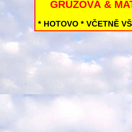
GRÚZOVÁ & MA
* klikněte vlevo na žluto
* HOTOVO * VČETNĚ V