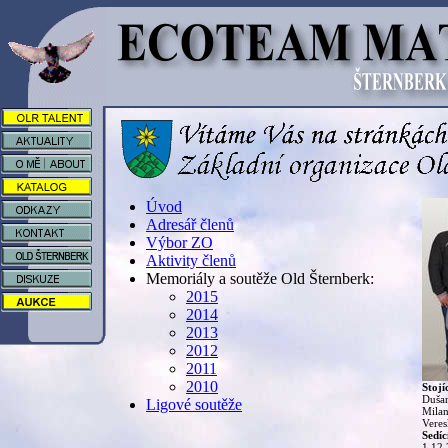
Úvod
Adresář členů
Výbor ZO
Aktivity členů
Memoriály a soutěže Old Šternberk:
2015
2014
2013
2012
2011
2010
Stojí
Dušan
Ligové soutěže
Milan
Vere
Sedíc
1.12.