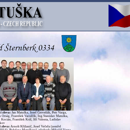
cí zleva:
Jan Matuška, Josef Červeňák, Petr Varga,
 Orság, František Vaculčík, Ing.Stanislav Matuška,
 Kocián, František Král, Jiří Valenta, Ladislav
skov
í zleva:
Arnošt Křižanič, Josef Večeřa (zemřel
2014), Bohdana Matušková, předseda Mikuláš Varga,