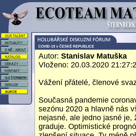
COVID-19 v ČESKÉ REPUBLICE
Autor:
Stanislav Matuška
Vloženo: 20.03.2020 21:27:
Vážení přátelé, členové sva
Současná pandemie coronav
sezónu 2020 a hlavně nás vš
nejasné, ale jedno jasné je,
graduje. Optimistické progn
zlepšení situace. Ty méně př