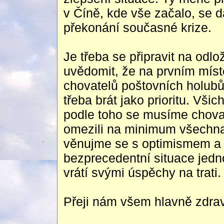
v Číně, kde vše začalo, se d
překonání současné krize.
Je třeba se připravit na odl
uvědomit, že na prvním míst
chovatelů poštovních holubů
třeba brát jako prioritu. Všic
podle toho se musíme chovat
omezili na minimum všechna 
věnujme se s optimismem a 
bezprecedentní situace jedn
vrátí svými úspěchy na trati.
Přeji nám všem hlavně zdra