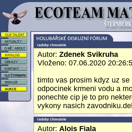
radoby chovatele
Autor:
Zdenek Svikruha
Vloženo: 07.06.2020 20:26:
timto vas prosim kdyz uz se 
odpocinek krmeni vodu a mo
ponechte cip je to pro nekte
vykony nasich zavodniku.dek
radoby chovatele
Autor:
Alois Fiala