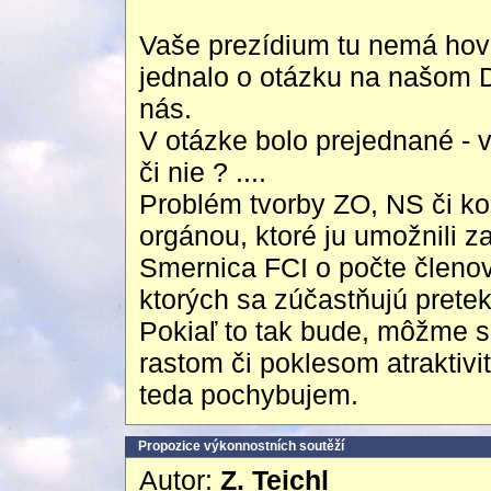
Vaše prezídium tu nemá hovo
jednalo o otázku na našom D
nás.
V otázke bolo prejednané - v
či nie ? ....
Problém tvorby ZO, NS či kon
orgánou, ktoré ju umožnili za
Smernica FCI o počte členov
ktorých sa zúčastňujú pretek
Pokiaľ to tak bude, môžme sa
rastom či poklesom atraktivi
teda pochybujem.
Propozice výkonnostních soutěží
Autor:
Z. Teichl