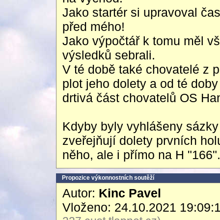
Jako startér si upravoval čas
před mého!
Jako výpočtář k tomu měl v
výsledků sebrali.
V té době také chovatelé z 
plot jeho dolety a od té doby
drtivá část chovatelů OS Ha
Kdyby byly vyhlášeny sázky
zveřejňují dolety prvních hol
něho, ale i přímo na H "166"
Propozice výkonnostních soutěží
Autor:
Kinc Pavel
Vloženo: 24.10.2021 19:09: