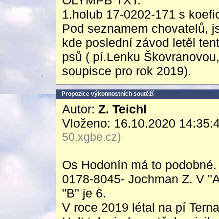
OLYMPB TXT.
1.holub 17-0202-171 s koefi
Pod seznamem chovatelů, js
kde poslední závod letěl ten
psů ( pí.Lenku Škovranovou,
soupisce pro rok 2019).
Propozice výkonnostních soutěží
Autor:
Z. Teichl
Vloženo: 16.10.2020 14:35:
50.xgbe.cz)
Os Hodonín má to podobné. 
0178-8045- Jochman Z. V "A"
"B" je 6.
V roce 2019 létal na pí Tern