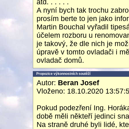
atd. . . . . .
A nyní bych tak trochu zabr
prosím berte to jen jako info
Martin Bouchal vyřadil tipe
účelem rozboru u renomovan
je takový, že dle nich je mo
úpravě v tomto ovladači i mě
ovladač domů.
Propozice výkonnostních soutěží
Autor:
Beran Josef
Vloženo: 18.10.2020 13:57:
Pokud podezření Ing. Horáka
době měli někteří jedinci sn
Na straně druhé byli lidé, kte