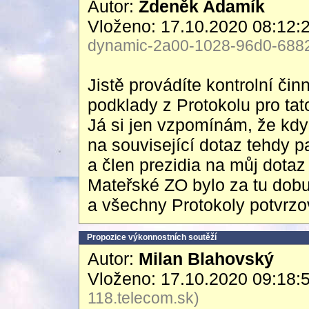
Autor:
Zdeněk Adamík
Vloženo: 17.10.2020 08:12:
dynamic-2a00-1028-96d0-6882-
Jistě provádíte kontrolní 
podklady z Protokolu pro tato
Já si jen vzpomínám, že když
na související dotaz tehdy 
a člen prezidia na můj dotaz
Mateřské ZO bylo za tu dobu
a všechny Protokoly potvrzo
Propozice výkonnostních soutěží
Autor:
Milan Blahovský
Vloženo: 17.10.2020 09:18:
118.telecom.sk)