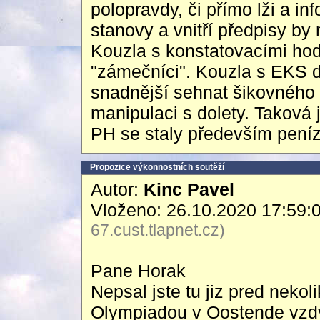
polopravdy, či přímo lži a in
stanovy a vnitří předpisy by
Kouzla s konstatovacími hod
"zámečníci". Kouzla s EKS d
snadnější sehnat šikovného
manipulaci s dolety. Taková 
PH se staly především peníz
Propozice výkonnostních soutěží
Autor:
Kinc Pavel
Vloženo: 26.10.2020 17:59:
67.cust.tlapnet.cz)
Pane Horak
Nepsal jste tu jiz pred nekol
Olympiadou v Oostende vzdy 