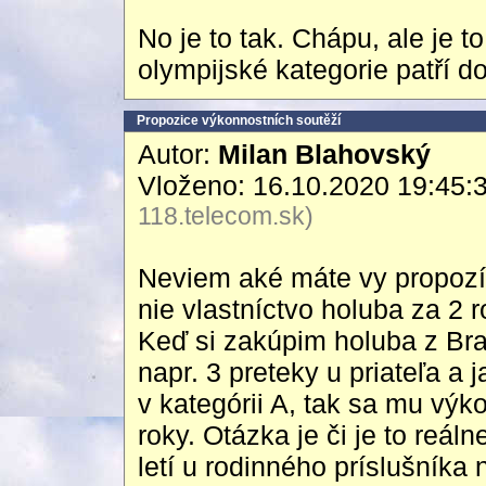
No je to tak. Chápu, ale je 
olympijské kategorie patří d
Propozice výkonnostních soutěží
Autor:
Milan Blahovský
Vloženo: 16.10.2020 19:45:
118.telecom.sk)
Neviem aké máte vy propozíc
nie vlastníctvo holuba za 2 r
Keď si zakúpim holuba z Brat
napr. 3 preteky u priateľa a
v kategórii A, tak sa mu vý
roky. Otázka je či je to reáln
letí u rodinného príslušníka 