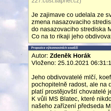
227.cust.tlapnet.cz)
Je zajimave co udelala ze s
zmena nasazovaciho stred
do nasazovaciho stredisk
Co na to rikaji jeho obdivova
Propozice výkonnostních soutěží
Autor:
Zdeněk Horák
Vloženo: 25.10.2021 06:31:
Jeho obdivovatelé mlčí, koe
pochopitelně radost, ale na 
platí prostějovští chovatelé 
K vůli MS Blatec, které nikd
našeho zařízení předseda M