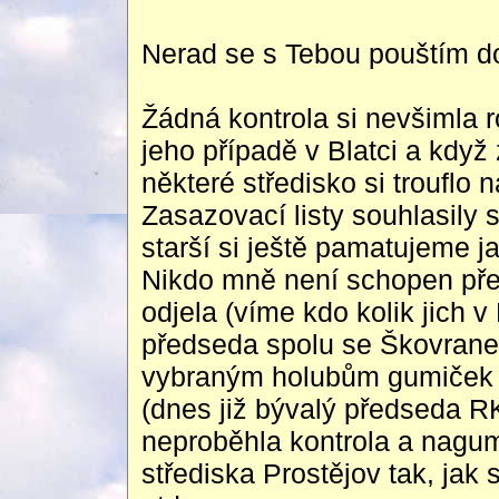
Nerad se s Tebou pouštím do
Žádná kontrola si nevšimla r
jeho případě v Blatci a když
některé středisko si trouflo
Zasazovací listy souhlasily
starší si ještě pamatujeme ja
Nikdo mně není schopen pře
odjela (víme kdo kolik jich v
předseda spolu se Škovrane
vybraným holubům gumiček a
(dnes již bývalý předseda R
neproběhla kontrola a nagum
střediska Prostějov tak, jak 