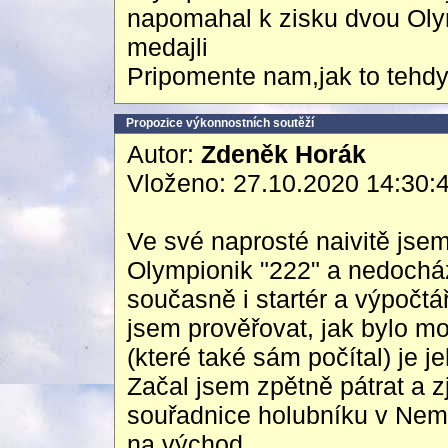
napomahal k zisku dvou Oly
medajli
Pripomente nam,jak to tehdy
Propozice výkonnostních soutěží
Autor:
Zdeněk Horák
Vloženo: 27.10.2020 14:30:
Ve své naprosté naivitě jsem
Olympionik "222" a nedocház
současně i startér a výpočtá
jsem prověřovat, jak bylo m
(které také sám počítal) je
Začal jsem zpětně pátrat a zj
souřadnice holubníku v Nem
na východ.