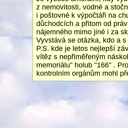
z nemovitosti, vodné a stočné
i poštovné k výpočtáři na c
důchodcích a přitom od práv
nájemného mimo jiné i za sk
Vyvstává se otázka, kdo a s 
P.S. kde je letos nejlepší zá
vítěz s nepřiměřeným násk
memoriálu" holub "166" . P
kontrolním orgánům mohl pře