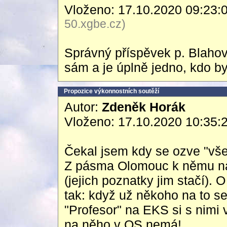
Vloženo: 17.10.2020 09:23:
50.xgbe.cz)
Správný příspěvek p. Blahovs
sám a je úplně jedno, kdo by
Propozice výkonnostních soutěží
Autor:
Zdeněk Horák
Vloženo: 17.10.2020 10:35:
Čekal jsem kdy se ozve "vš
Z pásma Olomouc k němu na
(jejich poznatky jim stačí). 
tak: když už někoho na to se
"Profesor" na EKS si s nimi
na něho v OS nemá!