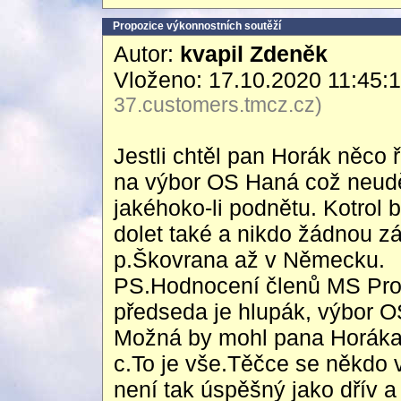
Propozice výkonnostních soutěží
Autor:
kvapil Zdeněk
Vloženo: 17.10.2020 11:45:
37.customers.tmcz.cz)
Jestli chtěl pan Horák něco 
na výbor OS Haná což neudě
jakéhoko-li podnětu. Kotrol 
dolet také a nikdo žádnou z
p.Škovrana až v Německu.
PS.Hodnocení členů MS Pros
předseda je hlupák, výbor O
Možná by mohl pana Horáka 
c.To je vše.Těčce se někdo v
není tak úspěšný jako dřív a 