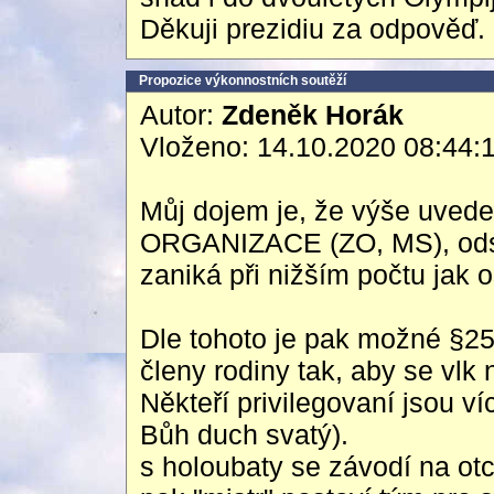
Děkuji prezidiu za odpověď.
Propozice výkonnostních soutěží
Autor:
Zdeněk Horák
Vloženo: 14.10.2020 08:44:
Můj dojem je, že výše uve
ORGANIZACE (ZO, MS), odst.
zaniká při nižším počtu jak os
Dle tohoto je pak možné §25 
členy rodiny tak, aby se vlk 
Někteří privilegovaní jsou ví
Bůh duch svatý).
s holoubaty se závodí na ot