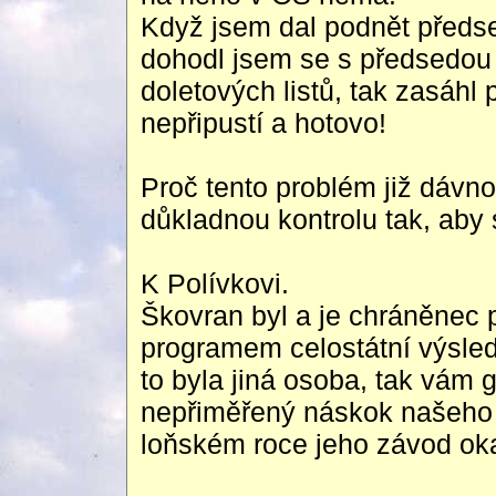
Když jsem dal podnět předse
dohodl jsem se s předsedou
doletových listů, tak zasáhl
nepřipustí a hotovo!
Proč tento problém již dávno
důkladnou kontrolu tak, ab
K Polívkovi.
Škovran byl a je chráněnec p
programem celostátní výsled
to byla jiná osoba, tak vám g
nepřiměřený náskok našeho 
loňském roce jeho závod okamž