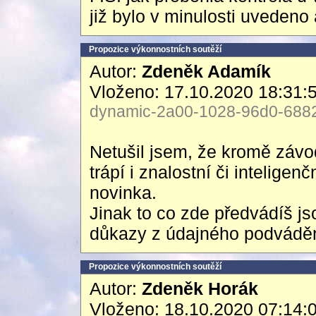
již bylo v minulosti uvedeno a
Propozice výkonnostních soutěží
Autor:
Zdeněk Adamík
Vloženo: 17.10.2020 18:31:
dynamic-2a00-1028-96d0-6882-
Netušil jsem, že kromě záv
trápí i znalostní či intelige
novinka.
Jinak to co zde předvádíš j
důkazy z údajného podvádění 
Propozice výkonnostních soutěží
Autor:
Zdeněk Horák
Vloženo: 18.10.2020 07:14: