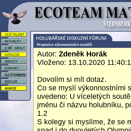
Propozice výkonnostních soutěží
Autor:
Zdeněk Horák
Vloženo: 13.10.2020 11:40:
Dovolím si mít dotaz.
Co se myslí výkonnostními s
uvedeno: U víceletých soutě
jménu či názvu holubníku, p
1.2
S kolegy si myslíme, že se 
snad i do dvouletých Olymp