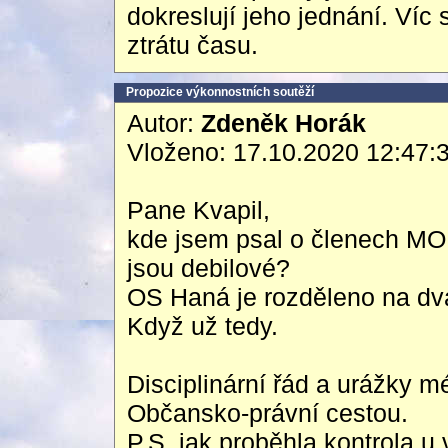
dokreslují jeho jednání. Víc
ztrátu času.
Propozice výkonnostních soutěží
Autor:
Zdeněk Horák
Vloženo: 17.10.2020 12:47:
Pane Kvapil,
kde jsem psal o členech MO 
jsou debilové?
OS Haná je rozděleno na dva
Když už tedy.
Disciplinární řád a urážky m
Občansko-právní cestou.
P.S. jak proběhla kontrola 