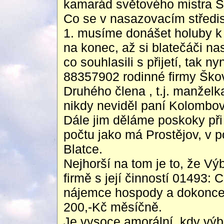
kamarád světového mistra Š
Co se v nasazovacím středis
1. musíme donášet holuby k
na konec, až si blatečáči n
co souhlasili s přijetí, tak 
88357902 rodinné firmy Škov
Druhého člena , t.j. manželk
nikdy neviděl paní Kolombo
Dále jim děláme poskoky při
počtu jako má Prostějov, v p
Blatce.
Nejhorší na tom je to, že V
firmě s její činností 01493: 
nájemce hospody a dokonce 
200,-Kč měsíčně.
Je vysoce amorální, kdy výb