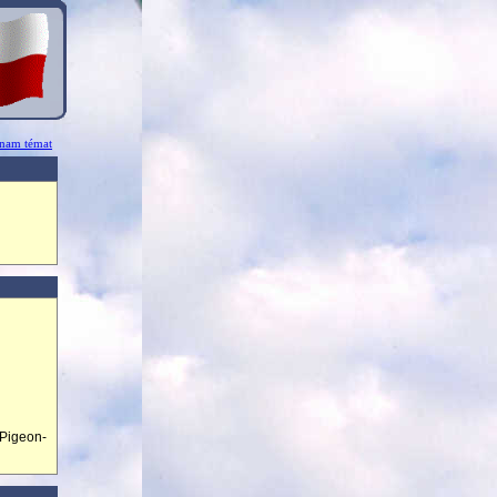
znam témat
Pigeon-