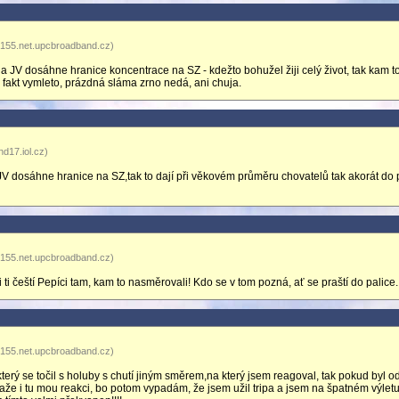
-155.net.upcbroadband.cz)
JV dosáhne hranice koncentrace na SZ - kdežto bohužel žiji celý život, tak kam t
fakt vymleto, prázdná sláma zrno nedá, ani chuja.
d17.iol.cz)
dosáhne hranice na SZ,tak to dají při věkovém průměru chovatelů tak akorát do p
-155.net.upcbroadband.cz)
ti čeští Pepíci tam, kam to nasměrovali! Kdo se v tom pozná, ať se praští do palice.
-155.net.upcbroadband.cz)
terý se točil s holuby s chutí jiným směrem,na který jsem reagoval, tak pokud byl o
že i tu mou reakci, bo potom vypadám, že jsem užil tripa a jsem na špatném výletu,