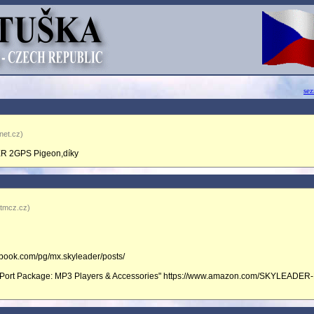
se
net.cz)
ER 2GPS Pigeon,díky
.tmcz.cz)
ebook.com/pg/mx.skyleader/posts/
ort Package: MP3 Players & Accessories" https://www.amazon.com/SKYLEADER-