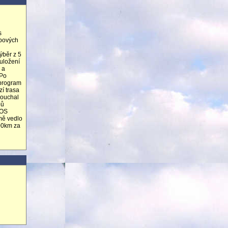
s
ipových
ýběr z 5
uložení
 a
.Po
 program
í trasa
louchal
bů
 OS
mě vedlo
700km za