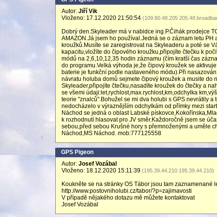
Autor:
Jiří Vik
Vloženo: 17.12.2020 21:50:54
(109.80.48.205 205.48.broadban
Dobrý den.Skyleader má v nabidce ing.P.Čihák prodejce TO
AMAZON.Já jsem ho používal.Jedná se o záznam letu PH a mu
kroužků.Musíte se zaregistrovat na Skyleaderu a poté se Vá
kapacitu,vložíte do čipového kroužku,připojíte čtečku k poč
módů na 2,6,10,12,35 hodin záznamu (čím kratší čas zázn
do programu.Velká výhoda je,že čipový kroužek se aktivuje 
baterie je funkční podle nastaveného módu).Při nasazová
návratu holuba domů sejmete čipový kroužek a musite do něj
Skyleader,připojíte čtečku,nasadíte kroužek do čtečky a 
se všemi údaji:let,rychlost,max.rychlost,km,odchylka km,vý
teorie "znalců".Bohužel se mi dva holubi s GPS nevrátily 
nedocházelo v výraznějším odchylkám od přímky mezi startem
Náchod se jedná o oblast Labské pískovce,Kokořínska,Mlad
k rozhodnutí hlasovat pro JV směr.Každoročně jsem se účas
sebou,před sebou Krušné hory s přemnoženými a uměle ch
Náchod,MS Náchod. mob:777125558
GPS Pigeon
Autor:
Josef Vozábal
Vloženo: 18.12.2020 15:11:39
(195.39.44.210 195.39.44.210)
Koukněte se na stránky OS Tábor jsou tam zaznamenané let
http://www.postovniholubi.cz/tabor/?p=zajimavosti
V případě nějakého dotazu mě můžete kontaktovat
Josef Vozábal