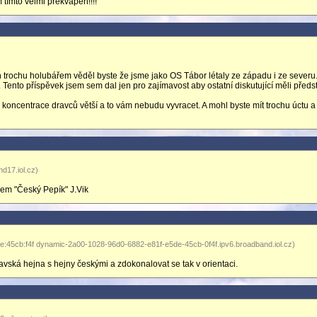
m tímto velmi překvapen!!!!
trochu holubářem věděl byste že jsme jako OS Tábor létaly ze západu i ze severu
Tento příspěvek jsem sem dal jen pro zajímavost aby ostatní diskutující měli předs
koncentrace dravců větší a to vám nebudu vyvracet. A mohl byste mít trochu úctu a
d17.iol.cz)
em "Český Pepík" J.Vik
e:45cb:f4f dynamic-2a00-1028-96d0-6882-e81f-e5de-45cb-0f4f.ipv6.broadband.iol.cz)
ská hejna s hejny českými a zdokonalovat se tak v orientaci.