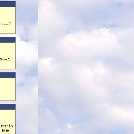
o dáte?
r----.S
dstraněn
 to je