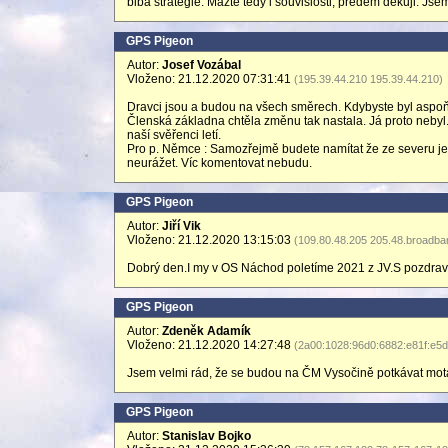
blbá strategie. Mažte tedy i souvislosti, předem děkuji. Jse
GPS Pigeon
Autor:
Josef Vozábal
Vloženo: 21.12.2020 07:31:41
(195.39.44.210 195.39.44.210)
Dravci jsou a budou na všech směrech. Kdybyste byl aspoň 
Členská základna chtěla změnu tak nastala. Já proto nebyl. 
naší svěřenci letí.
Pro p. Němce : Samozřejmě budete namítat že ze severu je 
neurážet. Víc komentovat nebudu.
GPS Pigeon
Autor:
Jiří Vik
Vloženo: 21.12.2020 13:15:03
(109.80.48.205 205.48.broadban
Dobrý den.I my v OS Náchod poletíme 2021 z JV.S pozdrav
GPS Pigeon
Autor:
Zdeněk Adamík
Vloženo: 21.12.2020 14:27:48
(2a00:1028:96d0:6882:e81f:e5d
Jsem velmi rád, že se budou na ČM Vysočině potkávat motav
GPS Pigeon
Autor:
Stanislav Bojko