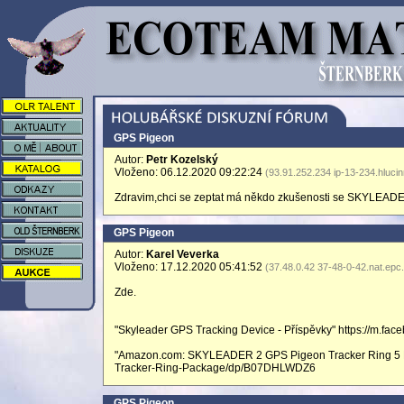
GPS Pigeon
Autor:
Petr Kozelský
Vloženo: 06.12.2020 09:22:24
(93.91.252.234 ip-13-234.hlucin
Zdravim,chci se zeptat má někdo zkušenosti se SKYLEAD
GPS Pigeon
Autor:
Karel Veverka
Vloženo: 17.12.2020 05:41:52
(37.48.0.42 37-48-0-42.nat.epc
Zde.
"Skyleader GPS Tracking Device - Příspěvky" https://m.fac
"Amazon.com: SKYLEADER 2 GPS Pigeon Tracker Ring 5 P
Tracker-Ring-Package/dp/B07DHLWDZ6
GPS Pigeon