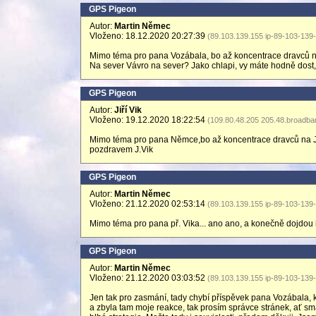
GPS Pigeon
Autor:
Martin Němec
Vloženo: 18.12.2020 20:27:39
(89.103.139.155 ip-89-103-139
Mimo téma pro pana Vozábala, bo až koncentrace dravců na 
Na sever Vávro na sever? Jako chlapi, vy máte hodně dost, 
GPS Pigeon
Autor:
Jiří Vik
Vloženo: 19.12.2020 18:22:54
(109.80.48.205 205.48.broadban
Mimo téma pro pana Němce,bo až koncentrace dravců na JV 
pozdravem J.Vik
GPS Pigeon
Autor:
Martin Němec
Vloženo: 21.12.2020 02:53:14
(89.103.139.155 ip-89-103-139
Mimo téma pro pana př. Vika... ano ano, a konečně dojdou i 
GPS Pigeon
Autor:
Martin Němec
Vloženo: 21.12.2020 03:03:52
(89.103.139.155 ip-89-103-139
Jen tak pro zasmání, tady chybí příspěvek pana Vozábala, k
a zbyla tam moje reakce, tak prosím správce stránek, ať sma