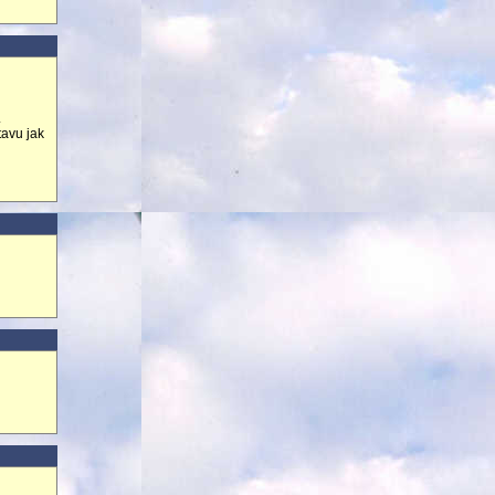
.
tavu jak