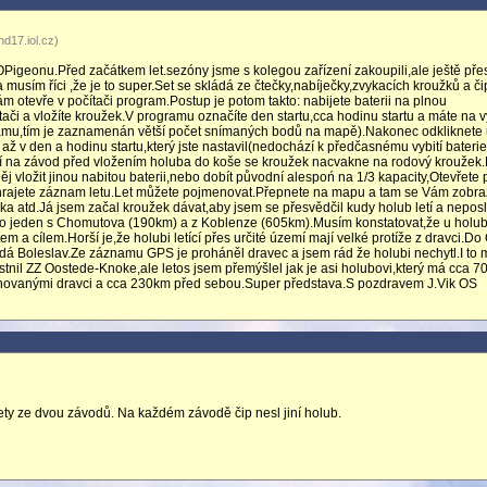
d17.iol.cz)
Pigeonu.Před začátkem let.sezóny jsme s kolegou zařízení zakoupili,ale ještě pře
sím říci ,že je to super.Set se skládá ze čtečky,nabíječky,zvykacích kroužků a č
m otevře v počítači program.Postup je potom takto: nabijete baterii na plnou
ítači a vložíte kroužek.V programu označíte den startu,cca hodinu startu a máte na v
amu,tím je zaznamenán větší počet snímaných bodů na mapě).Nakonec odkliknete 
až v den a hodinu startu,který jste nastavil(nedochází k předčasnému vybití baterie
ní na závod před vložením holuba do koše se kroužek nacvakne na rodový kroužek
 vložit jinou nabitou baterii,nebo dobít původní alespoń na 1/3 kapacity,Otevřete
nahrajete záznam letu.Let můžete pojmenovat.Přepnete na mapu a tam se Vám zobraz
ška atd.Já jsem začal kroužek dávat,aby jsem se přesvědčil kudy holub letí a nepos
a to jeden s Chomutova (190km) a z Koblenze (605km).Musím konstatovat,že u holu
 a cílem.Horší je,že holubi letící přes určité území mají velké protíže z dravci.Do
á Boleslav.Ze záznamu GPS je proháněl dravec a jsem rád že holubi nechytl.I to 
tnil ZZ Oostede-Knoke,ale letos jsem přemýšlel jak je asi holubovi,který má cca 
ovanými dravci a cca 230km před sebou.Super představa.S pozdravem J.Vik OS
y ze dvou závodů. Na každém závodě čip nesl jiní holub.