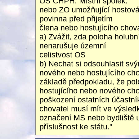
OS CHPH. Místní spolek,
nebo ZO umožňující hostován
povinna před přijetím
člena nebo hostujícího chova
a) Zvážit, zda poloha holub
nenarušuje územní
celistvost OS
b) Nechat si odsouhlasit sv
nového nebo hostujícího cho
základě předpokladu, že pol
hostujícího nebo nového ch
poškození ostatních účastn
chovatel musí mít ve výsledk
označení MS nebo bydliště u
příslušnost ke státu."