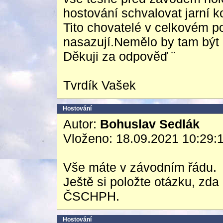
hostování schvalovat jarní 
Tito chovatelé v celkovém 
nasazují.Nemělo by tam bý
Děkuji za odpověď ¨
Tvrdík Vašek
Hostování
Autor:
Bohuslav Sedlák
Vloženo: 18.09.2021 10:29:
Vše máte v závodním řádu.
Ještě si položte otázku, zd
ČSCHPH.
Hostování