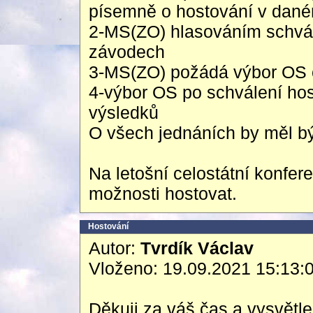
písemně o hostování v da
2-MS(ZO) hlasováním schvál
závodech
3-MS(ZO) požádá výbor OS o
4-výbor OS po schválení host
výsledků
O všech jednáních by měl bý
Na letošní celostátní konfer
možnosti hostovat.
Hostování
Autor:
Tvrdík Václav
Vloženo: 19.09.2021 15:13:
Děkuji za váš čas a vysvětle