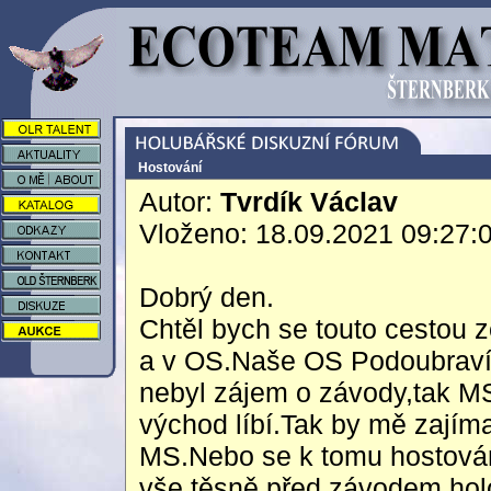
Hostování
Autor:
Tvrdík Václav
Vloženo: 18.09.2021 09:27:
Dobrý den.
Chtěl bych se touto cestou z
a v OS.Naše OS Podoubraví 
nebyl zájem o závody,tak MS
východ líbí.Tak by mě zajíma
MS.Nebo se k tomu hostování
vše těsně před závodem hol