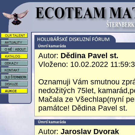
Úmrtí kamaráda
Autor:
Dědina Pavel st.
Vloženo: 10.02.2022 11:59:
Oznamuji Vám smutnou zpráv
nedožitých 75let, kamarád,p
Mačala ze Všechlap(nyní pe
památce! Dědina Pavel st.
Úmrtí kamaráda
Autor:
Jaroslav Dvorak