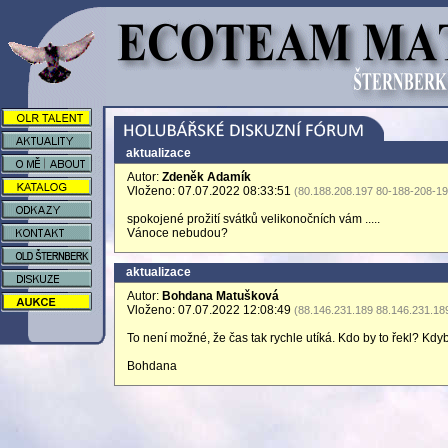
aktualizace
Autor:
Zdeněk Adamík
Vloženo: 07.07.2022 08:33:51
(80.188.208.197 80-188-208-19
spokojené prožití svátků velikonočních vám .....
Vánoce nebudou?
aktualizace
Autor:
Bohdana Matušková
Vloženo: 07.07.2022 12:08:49
(88.146.231.189 88.146.231.18
To není možné, že čas tak rychle utíká. Kdo by to řekl? Kdyb
Bohdana