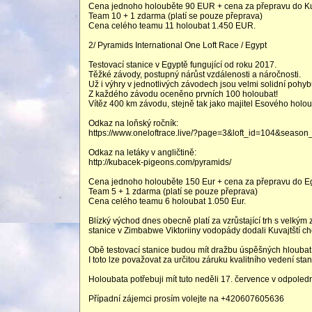
Cena jednoho holouběte 90 EUR + cena za přepravu do K
Team 10 + 1 zdarma (platí se pouze přeprava)
Cena celého teamu 11 holoubat 1.450 EUR.
2/ Pyramids International One Loft Race / Egypt
Testovací stanice v Egyptě fungující od roku 2017.
Těžké závody, postupný nárůst vzdálenosti a náročnosti.
Už i výhry v jednotlivých závodech jsou velmi solidní pohybu
Z každého závodu oceněno prvních 100 holoubat!
Vítěz 400 km závodu, stejně tak jako majitel Esového holou
Odkaz na loňský ročník:
https://www.oneloftrace.live/?page=3&loft_id=104&season
Odkaz na letáky v angličtině:
http://kubacek-pigeons.com/pyramids/
Cena jednoho holouběte 150 Eur + cena za přepravu do Eg
Team 5 + 1 zdarma (platí se pouze přeprava)
Cena celého teamu 6 holoubat 1.050 Eur.
Blízký východ dnes obecně platí za vzrůstající trh s velký
stanice v Zimbabwe Viktoriiny vodopády dodali Kuvajtští ch
Obě testovací stanice budou mít dražbu úspěšných hloubat
I toto lze považovat za určitou záruku kvalitního vedení stan
Holoubata potřebuji mít tuto neděli 17. července v odpole
Případní zájemci prosím volejte na +420607605636