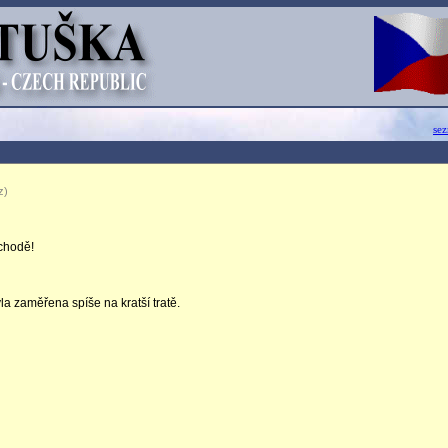
se
z)
ýchodě!
la zaměřena spíše na kratší tratě.