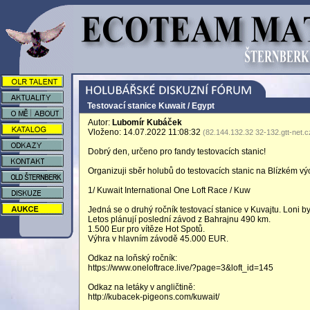
Testovací stanice Kuwait / Egypt
Autor:
Lubomír Kubáček
Vloženo: 14.07.2022 11:08:32
(82.144.132.32 32-132.gtt-net.c
Dobrý den, určeno pro fandy testovacích stanic!
Organizuji sběr holubů do testovacích stanic na Blízkém v
1/ Kuwait International One Loft Race / Kuw
Jedná se o druhý ročník testovací stanice v Kuvajtu. Loni by
Letos plánují poslední závod z Bahrajnu 490 km.
1.500 Eur pro vítěze Hot Spotů.
Výhra v hlavním závodě 45.000 EUR.
Odkaz na loňský ročník:
https://www.oneloftrace.live/?page=3&loft_id=145
Odkaz na letáky v angličtině:
http://kubacek-pigeons.com/kuwait/