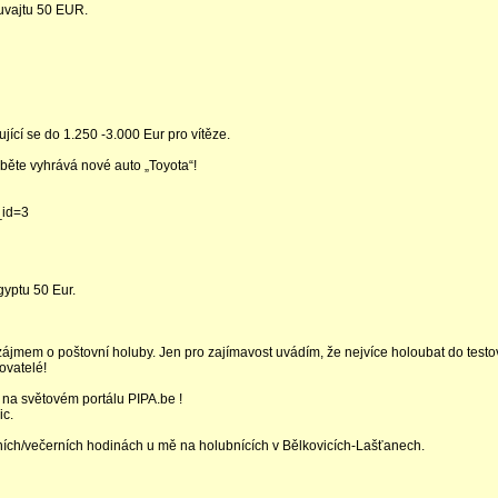
uvajtu 50 EUR.
jící se do 1.250 -3.000 Eur pro vítěze.
běte vyhrává nové auto „Toyota“!
_id=3
yptu 50 Eur.
m zájmem o poštovní holuby. Jen pro zajímavost uvádím, že nejvíce holoubat do testo
ovatelé!
 na světovém portálu PIPA.be !
ic.
dních/večerních hodinách u mě na holubnících v Bělkovicích-Lašťanech.