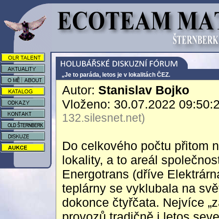
„Je to paráda, letos je v lokalitách ČEZ.
Autor:
Stanislav Bojko
Vloženo: 30.07.2022 09:50:
132.silesnet.net)
Do celkového počtu přitom n
lokality, a to areál společno
Energotrans (dříve Elektrár
teplárny se vyklubala na svě
dokonce čtyřčata. Nejvíce „
provozů tradičně i letos sev