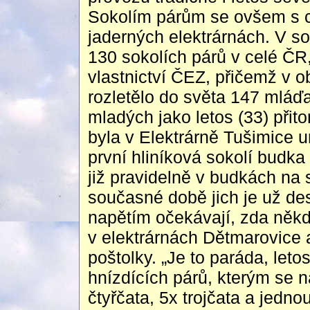
Sokolím párům se ovšem s c
jaderných elektrárnách. V s
130 sokolích párů v celé ČR,
vlastnictví ČEZ, přičemž v 
rozletělo do světa 147 mláď
mladých jako letos (33) přit
byla v Elektrárně Tušimice 
první hliníková sokolí budka
již pravidelně v budkách na 
současné době jich je už des
napětím očekávají, zda někd
v elektrárnách Dětmarovice a 
poštolky. „Je to paráda, let
hnízdících párů, kterým se 
čtyřčata, 5x trojčata a jedno