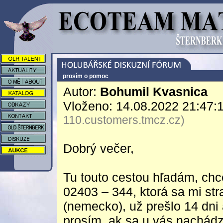
prosím o pomoc
Autor:
Bohumil Kvasnica
Vloženo: 14.08.2022 21:47:
110.customers.tmcz.cz)
Dobrý večer,
Tu touto cestou hľadám, ch
02403 – 344, ktorá sa mi st
(nemecko), už prešlo 14 dni 
prosím, ak sa u vás nachádz