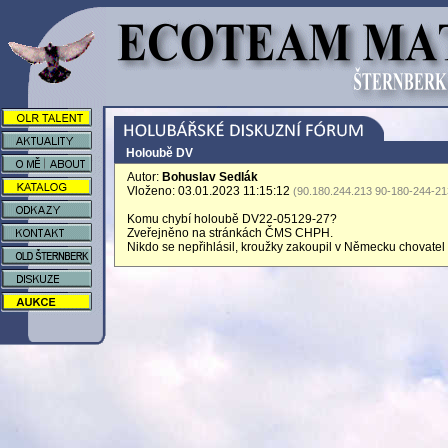
Holoubě DV
Autor:
Bohuslav Sedlák
Vloženo: 03.01.2023 11:15:12
(90.180.244.213 90-180-244-21
Komu chybí holoubě DV22-05129-27?
Zveřejněno na stránkách ČMS CHPH.
Nikdo se nepřihlásil, kroužky zakoupil v Německu chovatel