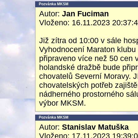
Pozvánka MKSM
Autor:
Jan Fuciman
Vloženo: 16.11.2023 20:37:
Již zítra od 10:00 v sále h
Vyhodnocení Maraton klubu 
připraveno více než 50 cen 
holandské dražbě bude připr
chovatelů Severní Moravy. Jíd
chovatelských potřeb zajiště
nádherného prostorného sál
výbor MKSM.
Pozvánka MKSM
Autor:
Stanislav Matuška
Vloženo: 17.11.2023 19:39: