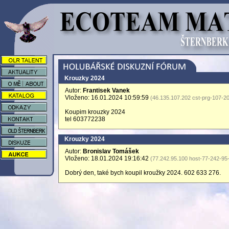
Krouzky 2024
Autor:
Frantisek Vanek
Vloženo: 16.01.2024 10:59:59
(46.135.107.202 cst-prg-107-2
Koupim krouzky 2024
tel 603772238
Krouzky 2024
Autor:
Bronislav Tomášek
Vloženo: 18.01.2024 19:16:42
(77.242.95.100 host-77-242-95-
Dobrý den, také bych koupil kroužky 2024. 602 633 276.