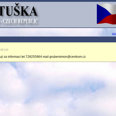
se
.o2.cz)
uji za informaci tel.728255964 mail grubersimon@centrum.cz