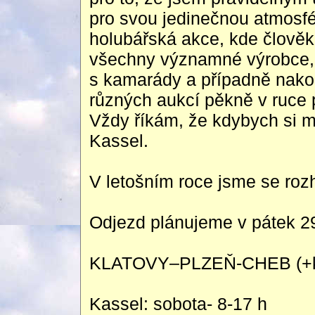
pro svou jedinečnou atmosfér
holubářská akce, kde člověk
všechny významné výrobce,
s kamarády a případně nakoup
různých aukcí pěkně v ruce p
Vždy říkám, že kdybych si mě
Kassel.
V letošním roce jsme se rozh
Odjezd plánujeme v pátek 29
KLATOVY–PLZEŇ-CHEB (+kd
Kassel: sobota- 8-17 h