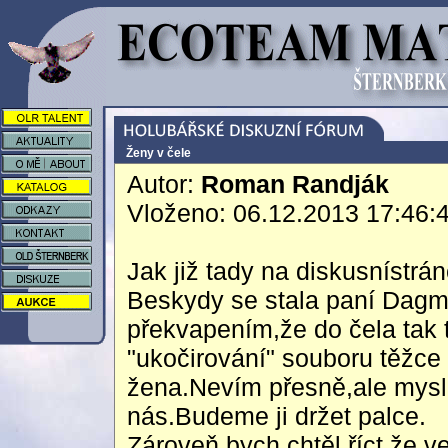
Ženy v čele
Autor:
Roman Randják
Vloženo: 06.12.2013 17:46:
Jak již tady na diskusnístr
Beskydy se stala paní Dagma
překvapením,že do čela tak t
"ukočirování" souboru těžce 
žena.Nevím přesně,ale myslím
nás.Budeme ji držet palce.
Zároveň bych chtěl říct,že 