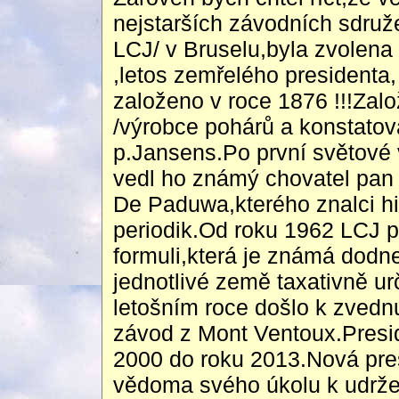
nejstarších závodních sdruž
LCJ/ v Bruselu,byla zvolena
,letos zemřelého president
založeno v roce 1876 !!!Zal
/výrobce pohárů a konstatov
p.Jansens.Po první světové 
vedl ho známý chovatel pan
De Paduwa,kterého znalci his
periodik.Od roku 1962 LCJ p
formuli,která je známá dodn
jednotlivé země taxativně u
letošním roce došlo k zvedn
závod z Mont Ventoux.Presid
2000 do roku 2013.Nová presid
vědoma svého úkolu k udrž