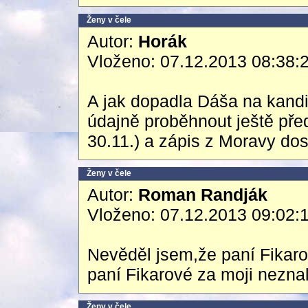
Ženy v čele
Autor:
Horák
Vloženo: 07.12.2013 08:38:
A jak dopadla Dáša na kand
údajně proběhnout ještě před
30.11.) a zápis z Moravy do
Ženy v čele
Autor:
Roman Randják
Vloženo: 07.12.2013 09:02:
Nevěděl jsem,že paní Fikar
paní Fikarové za moji neznal
Ženy v čele