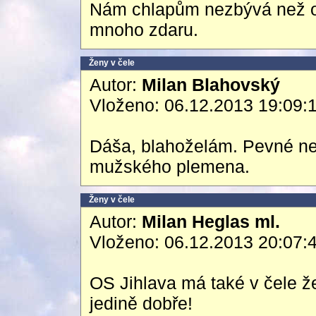
Nám chlapům nezbývá než o
mnoho zdaru.
Ženy v čele
Autor:
Milan Blahovský
Vloženo: 06.12.2013 19:09:
Dáša, blahoželám. Pevné ner
mužského plemena.
Ženy v čele
Autor:
Milan Heglas ml.
Vloženo: 06.12.2013 20:07:
OS Jihlava má také v čele že
jedině dobře!