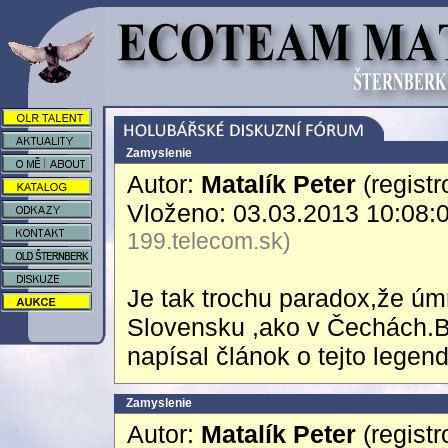
Zamyslenie
Autor:
Matalík Peter
(registr
Vloženo: 03.03.2013 10:08:
199.telecom.sk)
Je tak trochu paradox,že úmr
Slovensku ,ako v Čechách.B
napísal článok o tejto lege
Zamyslenie
Autor:
Matalík Peter
(registr