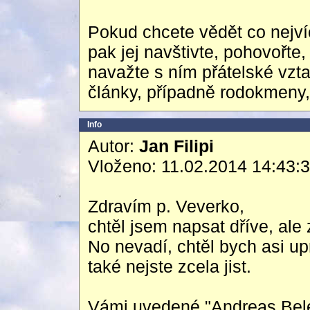
Pokud chcete vědět co nejvíc
pak jej navštivte, pohovořte
navažte s ním přátelské vzta
články, případně rodokmeny, 
Info
Autor:
Jan Filipi
Vloženo: 11.02.2014 14:43:
Zdravím p. Veverko,
chtěl jsem napsat dříve, ale
No nevadí, chtěl bych asi upr
také nejste zcela jist.
Vámi uvedené "Andreas Bele