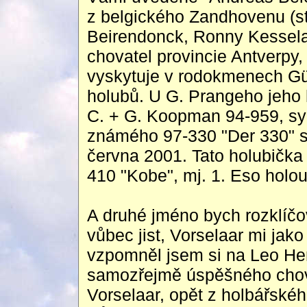
z belgického Zandhovenu (st
Beirendonck, Ronny Kessela
chovatel provincie Antverpy,
vyskytuje v rodokmenech Gü
holubů. U G. Prangeho jeho
C. + G. Koopman 94-959, syn
známého 97-330 "Der 330" s
června 2001. Tato holubička
410 "Kobe", mj. 1. Eso holo
A druhé jméno bych rozklíčova
vůbec jist, Vorselaar mi jak
vzpomněl jsem si na Leo He
samozřejmě úspěšného chova
Vorselaar, opět z holbářského