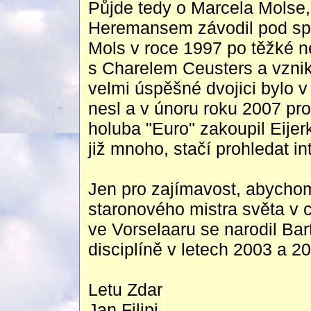
Půjde tedy o Marcela Molse,
Heremansem závodil pod s
Mols v roce 1997 po těžké 
s Charelem Ceusters a vznik
velmi úspěšné dvojici bylo v
nesl a v únoru roku 2007 prob
holuba "Euro" zakoupil Eij
již mnoho, stačí prohledat int
Jen pro zajímavost, abycho
staronového mistra světa v 
ve Vorselaaru se narodil Bart
disciplíně v letech 2003 a 20
Letu Zdar
Jan Filipi