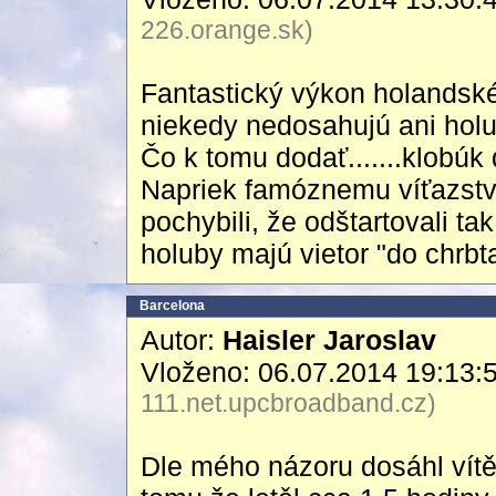
226.orange.sk)
Fantastický výkon holandské
niekedy nedosahujú ani holu
Čo k tomu dodať.......klobúk 
Napriek famóznemu víťazstv
pochybili, že odštartovali ta
holuby majú vietor "do chrbta
Barcelona
Autor:
Haisler Jaroslav
Vloženo: 06.07.2014 19:13:
111.net.upcbroadband.cz)
Dle mého názoru dosáhl vítě