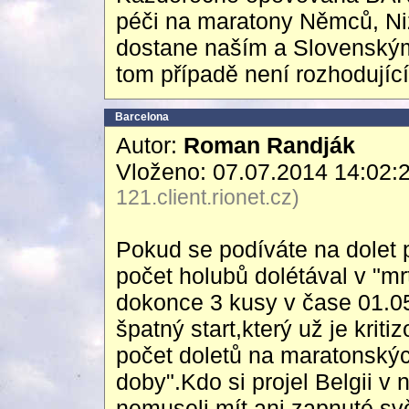
péči na maratony Němců, Ni
dostane naším a Slovenským
tom případě není rozhodující
Barcelona
Autor:
Roman Randják
Vloženo: 07.07.2014 14:02:
121.client.rionet.cz)
Pokud se podíváte na dolet 
počet holubů dolétával v "m
dokonce 3 kusy v čase 01.05
špatný start,který už je kriti
počet doletů na maratonskýc
doby".Kdo si projel Belgii v 
nemuseli mít ani zapnuté svě