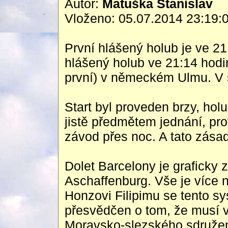
Autor:
Matuška Stanislav
Vloženo: 05.07.2014 23:19:
První hlášený holub je ve 21:
hlášený holub ve 21:14 hodi
první) v německém Ulmu. V s
Start byl proveden brzy, hol
jistě předmětem jednání, pro
závod přes noc. A tato zása
Dolet Barcelony je grafick
Aschaffenburg. Vše je více n
Honzovi Filipimu se tento s
přesvědčen o tom, že musí v
Moravsko-slezského sdružen