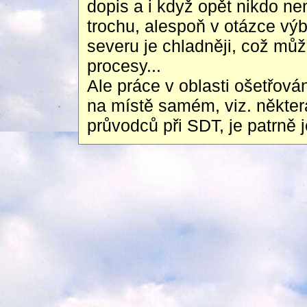
dopis a i když opět nikdo n
trochu, alespoň v otázce vý
severu je chladněji, což mů
procesy...
Ale práce v oblasti ošetřová
na místě samém, viz. některá
průvodců při SDT, je patrně j