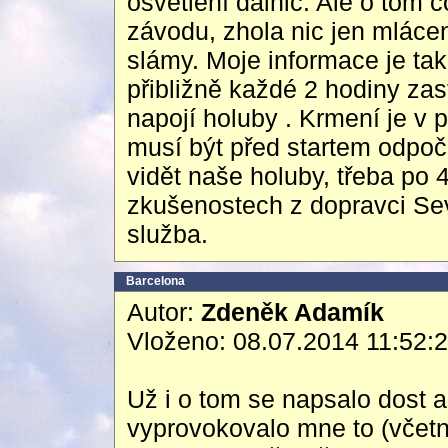
osvětlení dálnic. Ale o tom c
závodu, zhola nic jen mláce
slámy. Moje informace je ta
přibližně každé 2 hodiny zas
napojí holuby . Krmení je v 
musí být před startem odpoč
vidět naše holuby, třeba po
zkušenostech z dopravci Seve
služba.
Barcelona
Autor:
Zdeněk Adamík
Vloženo: 08.07.2014 11:52:
Už i o tom se napsalo dost a
vyprovokovalo mne to (včet