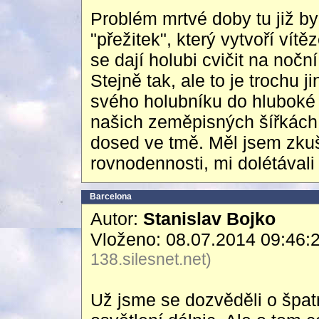
Problém mrtvé doby tu již b
"přežitek", který vytvoří ví
se dají holubi cvičit na noční
Stejně tak, ale to je trochu ji
svého holubníku do hluboké 
našich zeměpisných šířkách, 
dosed ve tmě. Měl jsem zkuše
rovnodennosti, mi dolétával
Barcelona
Autor:
Stanislav Bojko
Vloženo: 08.07.2014 09:46:
138.silesnet.net)
Už jsme se dozvěděli o špat