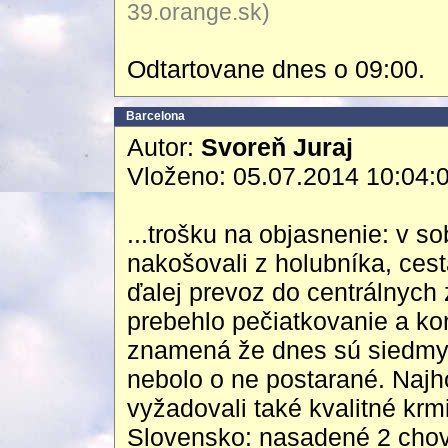
39.orange.sk)
Odtartovane dnes o 09:00.
Barcelona
Autor:
Svoreň Juraj
Vloženo: 05.07.2014 10:04:
...trošku na objasnenie: v s
nakošovali z holubníka, ces
ďalej prevoz do centrálnych 
prebehlo pečiatkovanie a kon
znamená že dnes sú siedmy 
nebolo o ne postarané. Najh
vyžadovali také kvalitné krm
Slovensko: nasadené 2 chov