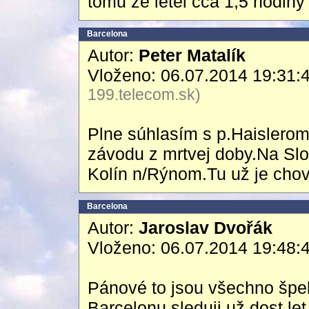
tomu že letěl cca 1,5 hodiny
Barcelona
Autor:
Peter Matalík
Vloženo: 06.07.2014 19:31:
199.telecom.sk)
Plne súhlasím s p.Haislerom
závodu z mrtvej doby.Na Slo
Kolín n/Rýnom.Tu už je cho
Barcelona
Autor:
Jaroslav Dvořák
Vloženo: 06.07.2014 19:48:
Pánové to jsou všechno špek
Barcelonu sleduji už dost le