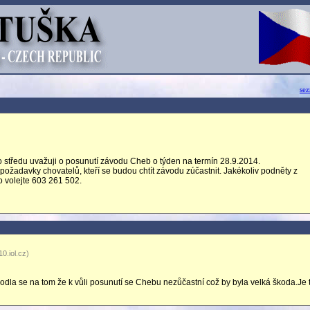
se
o středu uvažuji o posunutí závodu Cheb o týden na termín 28.9.2014.
i požadavky chovatelů, kteří se budou chtít závodu zúčastnit. Jakékoliv podněty z
bo volejte 603 261 502.
0.iol.cz)
odla se na tom že k vůli posunutí se Chebu nezůčastní což by byla velká škoda.Je 