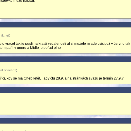
příspěvku můžu napsat.
nik.net)
 vracet tak je pusti na kratši vzdalenosti at si mužete mlade cvičit už v červnu tak 
sem pařil v unoru a křidlo je pořad plne
nt.rionet.cz)
ci, kdy se má Cheb letět. Tady čtu 28.9. a na stránkách svazu je termín 27.9.?