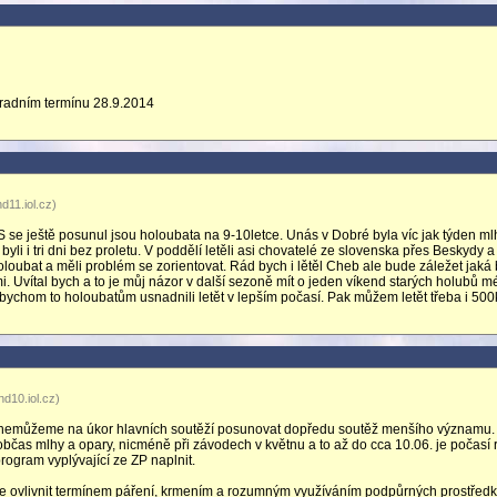
radním termínu 28.9.2014
d11.iol.cz)
 se ještě posunul jsou holoubata na 9-10letce. Unás v Dobré byla víc jak týden ml
li i tri dni bez proletu. V poddělí letěli asi chovatelé ze slovenska přes Beskydy a
oloubat a měli problém se zorientovat. Rád bych i lětěl Cheb ale bude záležet jaká
 Uvítal bych a to je můj názor v další sezoně mít o jeden víkend starých holubů m
abychom to holoubatům usnadnili letět v lepším počasí. Pak můžem letět třeba i 50
d10.iol.cz)
, nemůžeme na úkor hlavních soutěží posunovat dopředu soutěž menšího významu.
 občas mlhy a opary, nicméně při závodech v květnu a to až do cca 10.06. je počasí
rogram vyplývající ze ZP naplnit.
 lze ovlivnit termínem páření, krmením a rozumným využíváním podpůrných prostředk