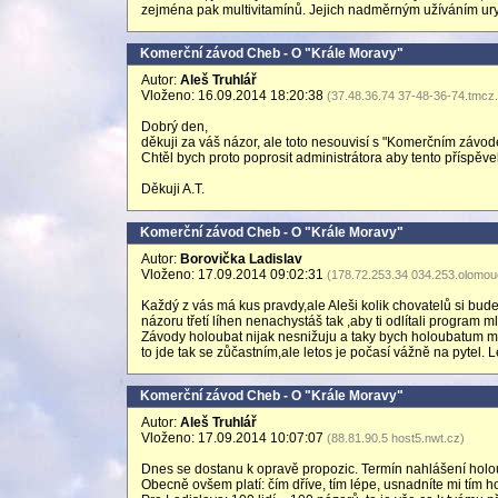
zejména pak multivitamínů. Jejich nadměrným užíváním ury
Komerční závod Cheb - O "Krále Moravy"
Autor:
Aleš Truhlář
Vloženo: 16.09.2014 18:20:38
(37.48.36.74 37-48-36-74.tmcz
Dobrý den,
děkuji za váš názor, ale toto nesouvisí s "Komerčním závode
Chtěl bych proto poprosit administrátora aby tento příspěv
Děkuji A.T.
Komerční závod Cheb - O "Krále Moravy"
Autor:
Borovička Ladislav
Vloženo: 17.09.2014 09:02:31
(178.72.253.34 034.253.olomou
Každý z vás má kus pravdy,ale Aleši kolik chovatelů si bu
názoru třetí líhen nenachystáš tak ,aby ti odlítali program 
Závody holoubat nijak nesnižuju a taky bych holoubatum mí
to jde tak se zůčastním,ale letos je počasí vážně na pytel. Le
Komerční závod Cheb - O "Krále Moravy"
Autor:
Aleš Truhlář
Vloženo: 17.09.2014 10:07:07
(88.81.90.5 host5.nwt.cz)
Dnes se dostanu k opravě propozic. Termín nahlášení holo
Obecně ovšem platí: čím dříve, tím lépe, usnadníte mi tím 