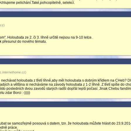
chlujeme pelichání.Také,pohcopitelně, selekcí.
.cz)
m". Holoubata ze 2. či 3. líhně určitě nejsou na 9-10 letce.
ek přesunul do nového tématu.
c.internethome.cz)
de nechávat holoubata z třetí líhně,aby měl holoubata s dobrým křídlem na CHeb? 
mladých a většina si necháváme na závody holoubata z 1-2 líhně. Z třetí spíše do ch
sto posledních dvou zavodů starých radši dopřál lepší počasí. Jinak Chebu fandím
tu zdar Borci :-)))))
ubat se samozřejmě posouvá s datem, tzn. že holoubata můžete hlásit do 23.9.201
hodně práce.