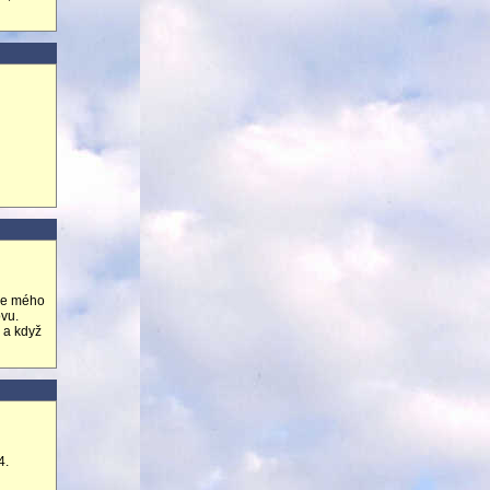
Dle mého
ovu.
 a když
4.