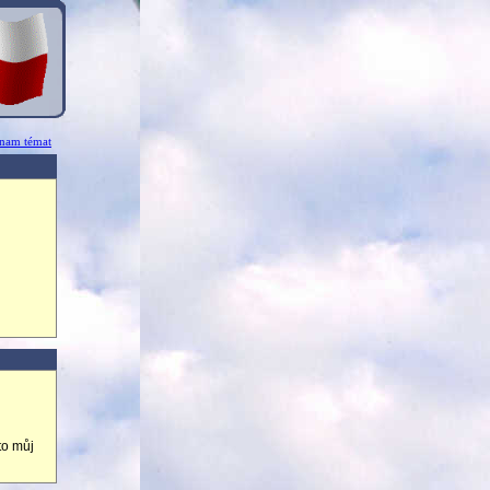
znam témat
to můj