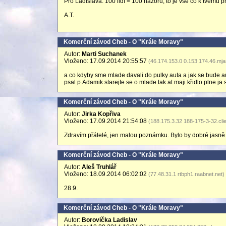
Pro Ladislava: 100 lidí = 100 názorů, to je vše co k tvému 
A.T.
Komerční závod Cheb - O "Krále Moravy"
Autor:
Marti Suchanek
Vloženo: 17.09.2014 20:55:57
(46.174.153.0 0.153.174.46.mja
a co kdyby sme mlade davali do pulky auta a jak se bude auto
psal p.Adamik starejte se o mlade tak at maji křidlo plne ja 
Komerční závod Cheb - O "Krále Moravy"
Autor:
Jirka Kopřiva
Vloženo: 17.09.2014 21:54:08
(188.175.3.32 188-175-3-32.clie
Zdravím přátelé, jen malou poznámku. Bylo by dobré jasně ří
Komerční závod Cheb - O "Krále Moravy"
Autor:
Aleš Truhlář
Vloženo: 18.09.2014 06:02:02
(77.48.31.1 rtbph1.raabnet.net)
28.9.
Komerční závod Cheb - O "Krále Moravy"
Autor:
Borovička Ladislav