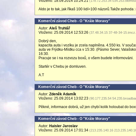
Vloženo: 18.09.2014 10:24:21
(178.72.253.34 034.253.olomou
Aldo je to tak, jak říkaš 100 lidí=100 názorů.Takže pohoda :-
Komerční závod Cheb - O "Krále Moravy"
Autor:
Aleš Truhlář
Vloženo: 25.09.2014 12:53:26
(37.48.34.15 37-48-34-15.tmcz
Dobrý den,
kapacita auta i vozíku je zcela naplněna. 4.550 ks. V sou
auta ve Frýdku-Místku cca v 15:30. (Pásmo Sever, Valašsko,
16:30.
Pracuje se i na rozvozu boxů, o všem budete informováni.
Startér v Chebu je domluven.
A.T
Komerční závod Cheb - O "Krále Moravy"
Autor:
Zdeněk Adamík
Vloženo: 25.09.2014 13:02:23
(90.177.235.54 54.235.broadban
Pěkné, informace dobrá, už jen chybí kolik holoubat do box
Komerční závod Cheb - O "Krále Moravy"
Autor:
Haisler Jaroslav
Vloženo: 25.09.2014 17:01:34
(213.235.140.16 213.235.140.1