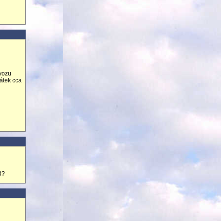
svozu
čátek cca
3?