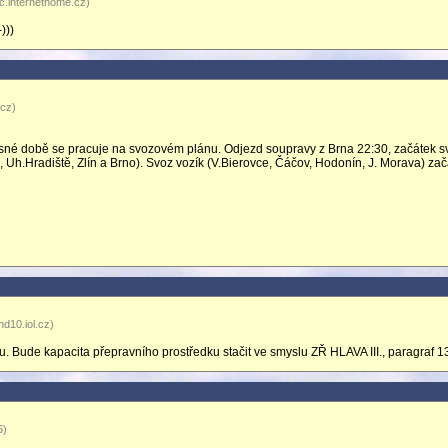
c.internethome.cz)
)))
.cz)
časné době se pracuje na svozovém plánu. Odjezd soupravy z Brna 22:30, začátek 
 Uh.Hradiště, Zlín a Brno). Svoz vozík (V.Bierovce, Čáčov, Hodonín, J. Morava) za
d10.iol.cz)
u. Bude kapacita přepravního prostředku stačit ve smyslu ZŘ HLAVA III., paragraf 1
6)