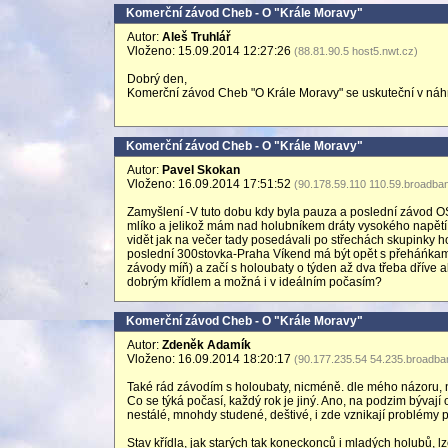
Komerční závod Cheb - O "Krále Moravy"
Autor:
Aleš Truhlář
Vloženo: 15.09.2014 12:27:26
(88.81.90.5 host5.nwt.cz)
Dobrý den,
Komerční závod Cheb "O Krále Moravy" se uskuteční v náh
Komerční závod Cheb - O "Krále Moravy"
Autor:
Pavel Skokan
Vloženo: 16.09.2014 17:51:52
(90.178.59.110 110.59.broadban
Zamyšlení -V tuto dobu kdy byla pauza a poslední závod OS
mlíko a jelikož mám nad holubníkem dráty vysokého napětí by
vidět jak na večer tady posedávali po střechách skupinky h
poslední 300stovka-Praha Víkend má být opět s přeháńkami.
závody míň) a začí s holoubaty o týden až dva třeba dříve 
dobrým křídlem a možná i v ideálním počasím?
Komerční závod Cheb - O "Krále Moravy"
Autor:
Zdeněk Adamík
Vloženo: 16.09.2014 18:20:17
(90.177.235.54 54.235.broadban
Také rád závodím s holoubaty, nicméně. dle mého názoru
Co se týká počasí, každý rok je jiný. Ano, na podzim bývají
nestálé, mnohdy studené, deštivé, i zde vznikají problémy p
Stav křídla, jak starých tak koneckonců i mladých holubů,