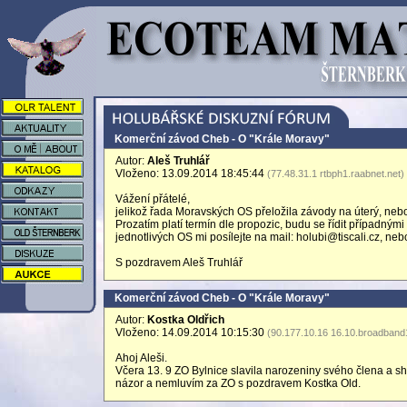
Komerční závod Cheb - O "Krále Moravy"
Autor:
Aleš Truhlář
Vloženo: 13.09.2014 18:45:44
(77.48.31.1 rtbph1.raabnet.net)
Vážení přátelé,
jelikož řada Moravských OS přeložila závody na úterý, neb
Prozatím platí termín dle propozic, budu se řídit případným
jednotlivých OS mi posílejte na mail: holubi@tiscali.cz, ne
S pozdravem Aleš Truhlář
Komerční závod Cheb - O "Krále Moravy"
Autor:
Kostka Oldřich
Vloženo: 14.09.2014 10:15:30
(90.177.10.16 16.10.broadband1
Ahoj Aleši.
Včera 13. 9 ZO Bylnice slavila narozeniny svého člena a sh
názor a nemluvím za ZO s pozdravem Kostka Old.