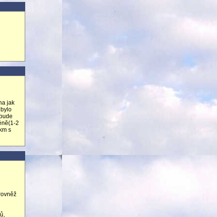
ha jak
 bylo
 bude
éně(1-2
0km s
 rovněž
ů,