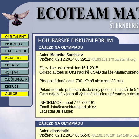
ZÁJEZD NA OLYMPIÁDU
Autor:
Matuška Stanislav
Vloženo: 02.12.2014 08:29:12
(85.93.161.170 gw.starhill.org)
Zájezd se uskuteční dne 16.1.2015.
Odjezd autobusu Uh.Hradiště ČSAD garáže-Malinovského(u L
Předpokládaná cena 700,-Kč při obsazení 33 míst.
Pokud nebude přihlášen dostatečný počet uchazečů do 5.1.
Časy odjezdů z jednotlivých měst budou upřesněny v dost
INFORMACE: mobil 777 723 191
Email: info@husektransport.uh.cz
Letu zdar Jiří Husek
ZÁJEZD NA OLYMPIÁDU
Autor:
albrechtjiri
Vloženo: 02.12.2014 08:55:40
(88.101.148.194 194.148.broadb