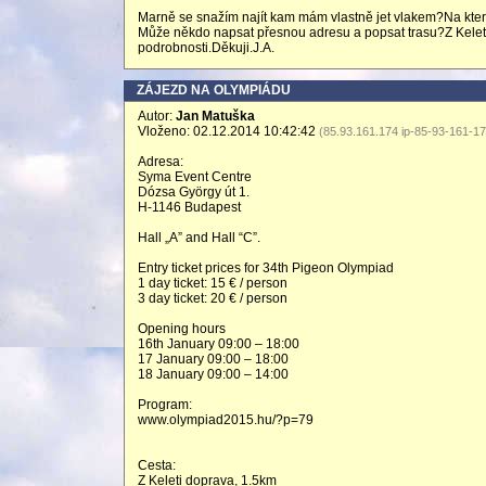
Marně se snažím najít kam mám vlastně jet vlakem?Na které 
Může někdo napsat přesnou adresu a popsat trasu?Z Keleti
podrobnosti.Děkuji.J.A.
ZÁJEZD NA OLYMPIÁDU
Autor:
Jan Matuška
Vloženo: 02.12.2014 10:42:42
(85.93.161.174 ip-85-93-161-1
Adresa:
Syma Event Centre
Dózsa György út 1.
H-1146 Budapest
Hall „A” and Hall “C”.
Entry ticket prices for 34th Pigeon Olympiad
1 day ticket: 15 € / person
3 day ticket: 20 € / person
Opening hours
16th January 09:00 – 18:00
17 January 09:00 – 18:00
18 January 09:00 – 14:00
Program:
www.olympiad2015.hu/?p=79
Cesta:
Z Keleti doprava, 1.5km