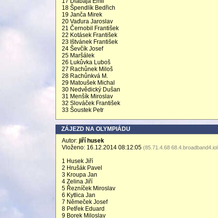
17 Dlabaja Emil
18 Špendlík Bedřich
19 Janča Mirek
20 Vaďura Jaroslav
21 Černobil František
22 Kotásek František
23 Ištvánek František
24 Ševčík Josef
25 Maršálek
26 Lukůvka Luboš
27 Rachůnek Miloš
28 Rachůnkvá M.
29 Matoušek Michal
30 Nedvědický Dušan
31 Menšík Miroslav
32 Slováček František
33 Šoustek Petr
ZÁJEZD NA OLYMPIÁDU
Autor:
jiří husek
Vloženo: 16.12.2014 08:12:05
(85.71.4.68 68.4.broadband4.iol
1 Husek Jiří
2 Hrušák Pavel
3 Kroupa Jan
4 Zelina Jiří
5 Řezníček Miroslav
6 Kytlica Jan
7 Němeček Josef
8 Petřek Eduard
9 Borek Miloslav