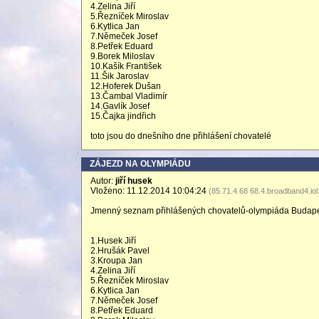
4.Zelina Jiří
5.Řezníček Miroslav
6.Kytlica Jan
7.Němeček Josef
8.Petřek Eduard
9.Borek Miloslav
10.Kašík František
11.Šik Jaroslav
12.Hoferek Dušan
13.Čambal Vladimír
14.Gavlík Josef
15.Čajka jindřich
toto jsou do dnešního dne přihlášení chovatelé
ZÁJEZD NA OLYMPIÁDU
Autor:
jiří husek
Vloženo: 11.12.2014 10:04:24
(85.71.4.68 68.4.broadband4.iol
Jmenný seznam přihlášených chovatelů-olympiáda Budap
1.Husek Jiří
2.Hrušák Pavel
3.Kroupa Jan
4.Zelina Jiří
5.Řezníček Miroslav
6.Kytlica Jan
7.Němeček Josef
8.Petřek Eduard