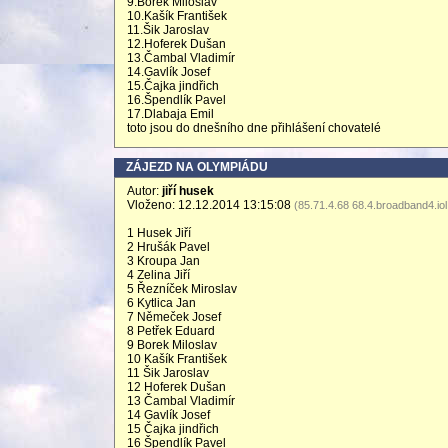
9.Borek Miloslav
10.Kašík František
11.Šik Jaroslav
12.Hoferek Dušan
13.Čambal Vladimír
14.Gavlík Josef
15.Čajka jindřich
16.Špendlík Pavel
17.Dlabaja Emil
toto jsou do dnešního dne přihlášení chovatelé
ZÁJEZD NA OLYMPIÁDU
Autor:
jiří husek
Vloženo: 12.12.2014 13:15:08
(85.71.4.68 68.4.broadband4.iol
1 Husek Jiří
2 Hrušák Pavel
3 Kroupa Jan
4 Zelina Jiří
5 Řezníček Miroslav
6 Kytlica Jan
7 Němeček Josef
8 Petřek Eduard
9 Borek Miloslav
10 Kašík František
11 Šik Jaroslav
12 Hoferek Dušan
13 Čambal Vladimír
14 Gavlík Josef
15 Čajka jindřich
16 Špendlík Pavel