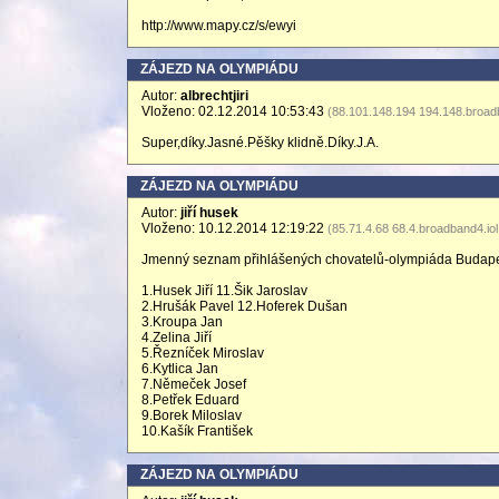
http://www.mapy.cz/s/ewyi
ZÁJEZD NA OLYMPIÁDU
Autor:
albrechtjiri
Vloženo: 02.12.2014 10:53:43
(88.101.148.194 194.148.broadb
Super,díky.Jasné.Pěšky klidně.Díky.J.A.
ZÁJEZD NA OLYMPIÁDU
Autor:
jiří husek
Vloženo: 10.12.2014 12:19:22
(85.71.4.68 68.4.broadband4.iol
Jmenný seznam přihlášených chovatelů-olympiáda Budap
1.Husek Jiří 11.Šik Jaroslav
2.Hrušák Pavel 12.Hoferek Dušan
3.Kroupa Jan
4.Zelina Jiří
5.Řezníček Miroslav
6.Kytlica Jan
7.Němeček Josef
8.Petřek Eduard
9.Borek Miloslav
10.Kašík František
ZÁJEZD NA OLYMPIÁDU