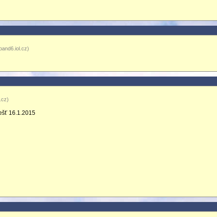
and6.iol.cz)
.cz)
ešť 16.1.2015