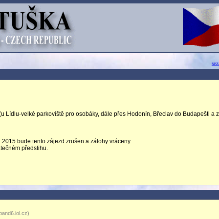
se
ídlu-velké parkoviště pro osobáky, dále přes Hodonín, Břeclav do Budapešti a z
2015 bude tento zájezd zrušen a zálohy vráceny.
atečném předstihu.
and6.iol.cz)