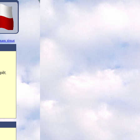
znam témat
pět.