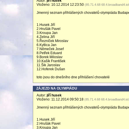
Autor:
jiří husek
Vloženo: 10.12.2014 12:23:50
(85.71.4.68 68.4.broadband4.iol
Jmenný seznam přihlášených chovatelů-olympiáda Budap
1.Husek Jiří
2.Hrušák Pavel
3.Kroupa Jan
4.Zelina Jiří
5.Řezníček Miroslav
6.Kytlica Jan
7.Němeček Josef
8.Petřek Eduard
9.Borek Miloslav
10.Kašík František
11.Šik Jaroslav
12.Hoferek Dušan
toto jsou do dnešního dne přihlášení chovatelé
ZÁJEZD NA OLYMPIÁDU
Autor:
jiří husek
Vloženo: 11.12.2014 09:50:18
(85.71.4.68 68.4.broadband4.iol
Jmenný seznam přihlášených chovatelů-olympiáda Budap
1.Husek Jiří
2.Hrušák Pavel
3.Kroupa Jan