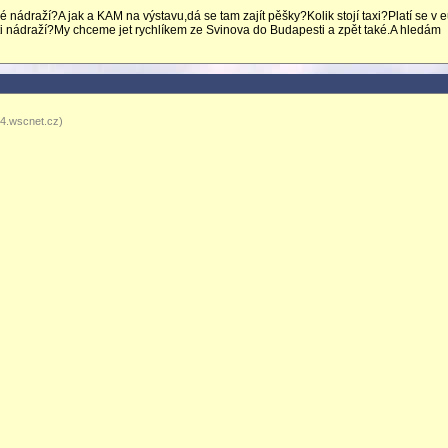
nádraží?A jak a KAM na výstavu,dá se tam zajít pěšky?Kolik stojí taxi?Platí se v 
 nádraží?My chceme jet rychlíkem ze Svinova do Budapesti a zpět také.A hledám
74.wscnet.cz)