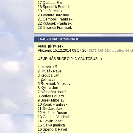
17 Dlabaja Emil
18 Špendlík Bedřich
19 Janča Mirek
20 Vaďura Jaroslav
21 Černobil František
22 Kotásek František
23 Ištvánek František
ZÁJEZD NA OLYMPIÁDU
Autor:
jiří husek
Vloženo: 15.12.2014 08:17:26
(85.71.4.68 68.4.broadband4.iol
UŽ JE NÁS SKORO PLNÝ AUTOBUS :-)
1 Husek Jiří
2 Hrušák Pavel
3 Kroupa Jan
4 Zelina Jiří
5 Řezníček Miroslav
6 Kytlica Jan
7 Němeček Josef
8 Petřek Eduard
9 Borek Miloslav
10 Kašík František
11 Šik Jaroslav
12 Hoferek Dušan
13 Čambal Vladimír
14 Gavlík Josef
15 Čajka jindřich
16 Špendlík Pavel