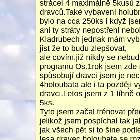
strácel 4 maximálně 5kusů z
dravců.Také vybavení holub
bylo na cca 250ks i když js
ani ty stráty nepostřehl neb
Kladrubech jednak mám vyb
jist že to budu zlepšovat,
ale covím,již nikdy se nebu
programu Os.1rok jsem zde 
spůsobují dravci jsem je nec
4holoubata ale i ta později 
dravci.Letos jsem z 1 líhně 
5ks.
Tyto jsem začal trénovat př
jelikož jsem pospíchal tak j
jak všech pět si to šine pod
lesa dravec holoubata se roz