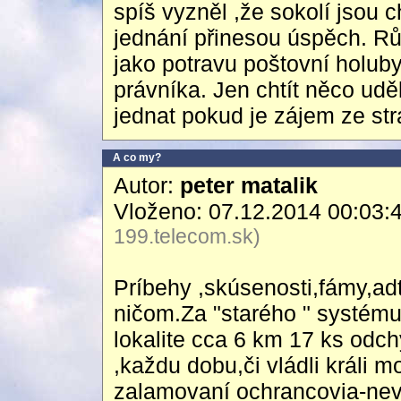
spíš vyzněl ,že sokolí jsou 
jednání přinesou úspěch. R
jako potravu poštovní holub
právníka. Jen chtít něco udě
jednat pokud je zájem ze st
A co my?
Autor:
peter matalik
Vloženo: 07.12.2014 00:03:
199.telecom.sk)
Príbehy ,skúsenosti,fámy,adť
ničom.Za "starého " systému
lokalite cca 6 km 17 ks odch
,každu dobu,či vládli králi m
zalamovaní ochrancovia-ne