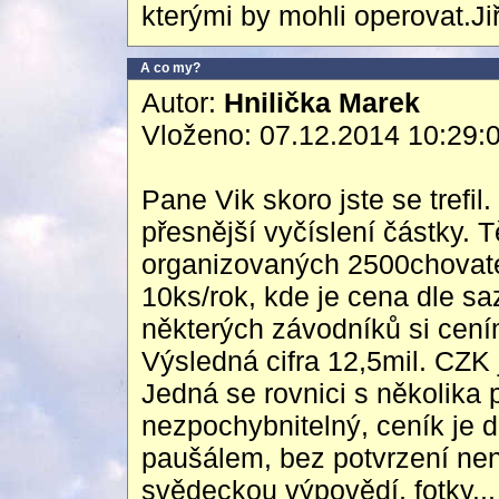
kterými by mohli operovat.Ji
A co my?
Autor:
Hnilička Marek
Vloženo: 07.12.2014 10:29:
Pane Vik skoro jste se trefil
přesnější vyčíslení částky. T
organizovaných 2500chovatel
10ks/rok, kde je cena dle s
některých závodníků si cením
Výsledná cifra 12,5mil. CZK 
Jedná se rovnici s několika
nezpochybnitelný, ceník je d
paušálem, bez potvrzení nen
svědeckou výpovědí, fotky...