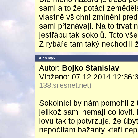
sami a to že potácí zeměděls
vlastně všichni zmíněni pred
sami přiznávají. Na to trvat
jestřábu tak sokolů. Toto vš
Z rybáře tam taký nechodili ž
A co my?
Autor:
Bojko Stanislav
Vloženo: 07.12.2014 12:36:
138.silesnet.net)
Sokolníci by nám pomohli z t
jelikož sami nemají co lovit
lovu tak to potvrzuje, že úb
nepočítám bažanty kteří nep