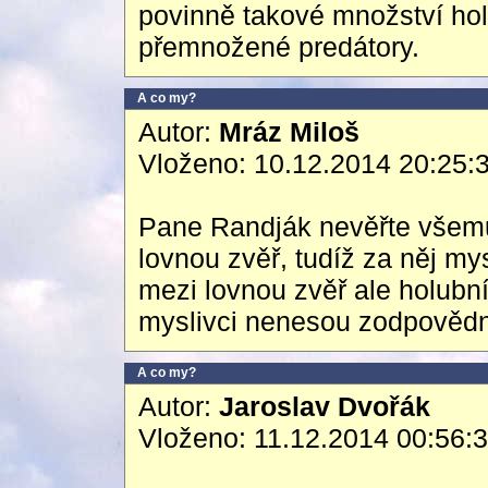
povinně takové množství ho
přemnožené predátory.
A co my?
Autor:
Mráz Miloš
Vloženo: 10.12.2014 20:25:
Pane Randják nevěřte všemu
lovnou zvěř, tudíž za něj my
mezi lovnou zvěř ale holubn
myslivci nenesou zodpovědn
A co my?
Autor:
Jaroslav Dvořák
Vloženo: 11.12.2014 00:56: