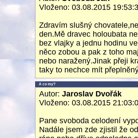
Vloženo: 03.08.2015 19:53:
Zdravím slušný chovatele,ne
den.Mě dravec holoubata neb
bez vlajky a jednu hodinu ve
něco zobou a pak z toho maj
nebo naražený.Jinak přeji krá
taky to nechce mít přeplněný
A co my?
Autor:
Jaroslav Dvořák
Vloženo: 03.08.2015 21:03:
Pane svoboda celodení vypou
Nadále jsem zde zjistil že o