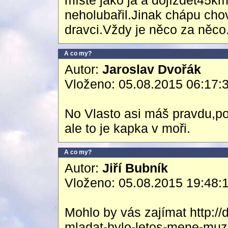
místě jako já a dojíždět45k
neholubařil.Jinak chápu chov
dravci.Vždy je něco za něco
A co my?
Autor:
Jaroslav Dvořák
Vloženo: 05.08.2015 06:17:
No Vlasto asi máš pravdu,po
ale to je kapka v moři.
A co my?
Autor:
Jiří Bubník
Vloženo: 05.08.2015 19:48:
Mohlo by vás zajímat http://
mladat-bylo-letos-mene-muze