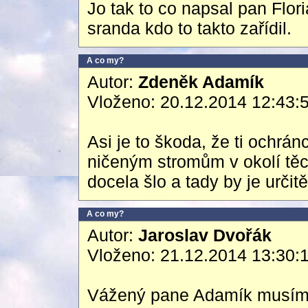
Jo tak to co napsal pan Flor
sranda kdo to takto zařídil.
A co my?
Autor:
Zdeněk Adamík
Vloženo: 20.12.2014 12:43:
Asi je to škoda, že ti ochrán
ničeným stromům v okolí tě
docela šlo a tady by je určitě 
A co my?
Autor:
Jaroslav Dvořák
Vloženo: 21.12.2014 13:30:
Vážený pane Adamík musím v