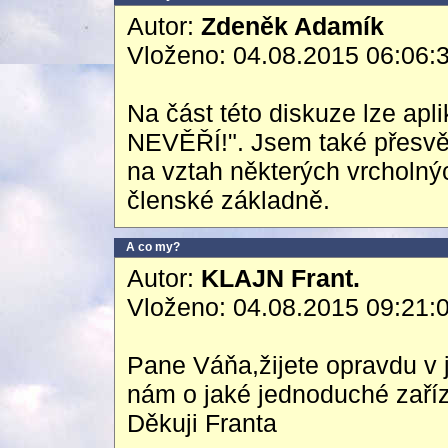
Autor:
Zdeněk Adamík
Vloženo: 04.08.2015 06:06:
Na část této diskuze lze a
NEVĚŘÍ!". Jsem také přesvěd
na vztah některých vrcholnýc
členské základně.
A co my?
Autor:
KLAJN Frant.
Vloženo: 04.08.2015 09:21:
Pane Váňa,žijete opravdu v 
nám o jaké jednoduché zaříz
Děkuji Franta