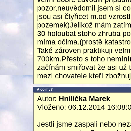
pozor,neuvědomil jsem si co
jsou asi čtyřicet m.od vzrost
pozemek)Jelikož mám zatím
30 holoubat stoho zhruba pol
míma očima.(prostě katastro
Také zároven praktikuji velm
700km.Přesto s toho nemíním
začínám smiřovat že asi už 
mezi chovatele kteří zbožnují
A co my?
Autor:
Hnilička Marek
Vloženo: 06.12.2014 16:08:
Jestli jsme zaspali nebo nez