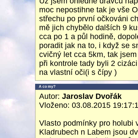
Už jsem ohledně dravců naps
moc nepostihne tak je vše O
střechu po první očkováni c
mě jich chybělo dalších 9 ku
cca po 1 a půl hodině, dopo
poradit jak na to, i když se
cvičný let cca 5km, tak jsem
při kontrole tady byli 2 cizá
na vlastní oči(i s čípy )
A co my?
Autor:
Jaroslav Dvořák
Vloženo: 03.08.2015 19:17:
Vlasto podmínky pro holubi 
Kladrubech n Labem jsou dv