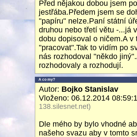
Před nějakou dobou jsem posl
jestřába.Předem jsem se doho
"papíru" nelze.Paní státní ú
druhou nebo třetí větu -...j
dobu dopisoval o ničem.A v 
"pracovat".Tak to vidím po s
nás rozhodoval "někdo jiný"
rozhodovaly a rozhodují.
A co my?
Autor:
Bojko Stanislav
Vloženo: 06.12.2014 08:59:
138.silesnet.net)
Dle mého by bylo vhodné ab
našeho svazu aby v tomto s