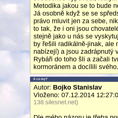
Metodika jakou se to bude ne
Já osobně když se se spřed
právo mluvit jen za sebe, 
to tak, že i oni jsou chovate
stejně jako u nás se vyskytuj
by řešili radikálně-jinak, al
nabízejí) a jsou zadrápnutý v
Rybáři do toho šli a začali 
kormoránem a docílili svého
A co my?
Autor:
Bojko Stanislav
Vloženo: 07.12.2014 12:27:
138.silesnet.net)
Dle mého názoru je třeba po