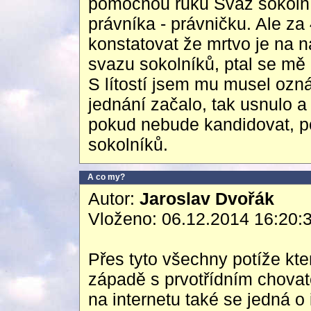
pomocnou ruku Svaz sokolník
právníka - právničku. Ale za
konstatovat že mrtvo je na n
svazu sokolníků, ptal se mě 
S lítostí jsem mu musel ozná
jednání začalo, tak usnulo 
pokud nebude kandidovat, po
sokolníků.
A co my?
Autor:
Jaroslav Dvořák
Vloženo: 06.12.2014 16:20:
Přes tyto všechny potíže kt
západě s prvotřídním chovat
na internetu také se jedná 