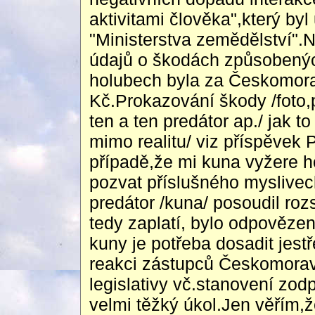
aktivitami člověka",který by
"Ministerstva zemědělství".
údajů o škodách způsobenýc
holubech byla za Českomora
Kč.Prokazování škody /foto,
ten a ten predátor ap./ jak 
mimo realitu/ viz příspěvek 
případě,že mi kuna vyžere h
pozvat příslušného myslivec
predátor /kuna/ posoudil ro
tedy zaplatí, bylo odpověze
kuny je potřeba dosadit jest
reakci zástupců Českomorav
legislativy vč.stanovení zod
velmi těžký úkol.Jen věřím