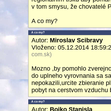
v tom smysu, že chovatelé PH
A co my?
A co my?
Autor:
Miroslav Scibravy
Vloženo: 05.12.2014 18:59:
com.sk)
Mozno ,by pomohlo zverejnov
do uplneho vyrovnania sa sa
nepokazili,urcite zbieranie 
pobyt na cerstvom vzduchu 
A co my?
Autor:
Bojko Stanisla