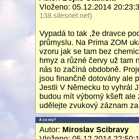
Vloženo: 05.12.2014 20:23:
138.silesnet.net)
Vypadá to tak ,že dravce p
průmyslu. Na Prima ZOM uka
vzoru jak se tam bez chemic
hmyz a různé červy už tam ne
nás to začíná obdobně. Proj
jsou finančně dotovány ale p
Jestli V Německu to vyhrál J
budou mít výborný kšeft ale
udělejte zvukový záznam za 
A co my?
Autor:
Miroslav Scibravy
Vloženo: 05.12.2014 22:50: