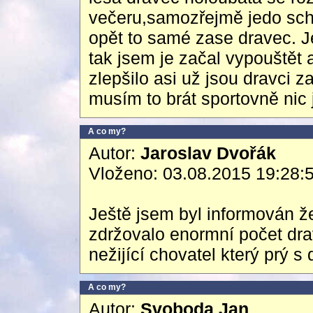
večeru,samozřejmě jedo schá
opět to samé zase dravec. J
tak jsem je začal vypouštět 
zlepšilo asi už jsou dravci 
musím to brát sportovně nic 
A co my?
Autor:
Jaroslav Dvořák
Vloženo: 03.08.2015 19:28:
Ještě jsem byl informován ž
zdržovalo enormní počet drav
nežijící chovatel který prý 
A co my?
Autor:
Svoboda Jan