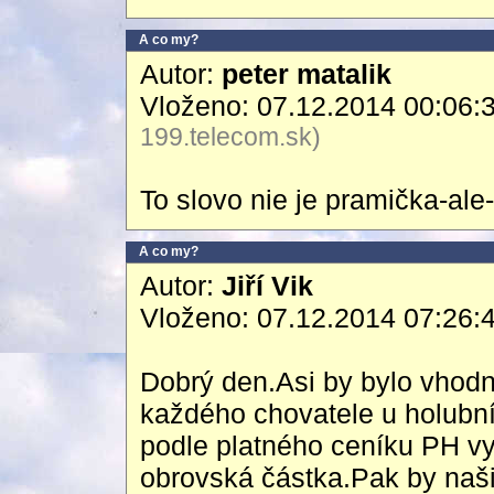
A co my?
Autor:
peter matalik
Vloženo: 07.12.2014 00:06:
199.telecom.sk)
To slovo nie je pramička-ale-
A co my?
Autor:
Jiří Vik
Vloženo: 07.12.2014 07:26:
Dobrý den.Asi by bylo vhodné
každého chovatele u holubník
podle platného ceníku PH vyč
obrovská částka.Pak by naši 