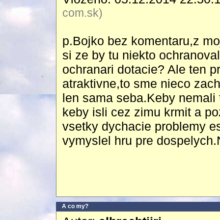
com.sk)
p.Bojko bez komentaru,z mo
si ze by tu niekto ochranova
ochranari dotacie? Ale ten pr
atraktivne,to sme nieco zac
len sama seba.Keby nemali t
keby isli cez zimu krmit a p
vsetky dychacie problemy es
vymyslel hru pre dospelych.N
A co my?