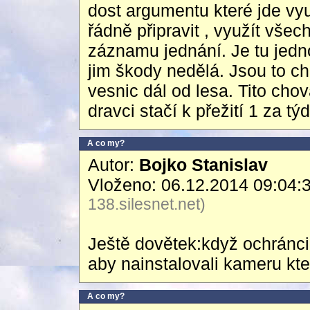
dost argumentu které jde využ
řádně připravit , využít vše
záznamu jednání. Je tu jedno a
jim škody nedělá. Jsou to ch
vesnic dál od lesa. Tito cho
dravci stačí k přežití 1 za t
A co my?
Autor:
Bojko Stanislav
Vloženo: 06.12.2014 09:04:
138.silesnet.net)
Ještě dovětek:když ochránci
aby nainstalovali kameru kte
A co my?