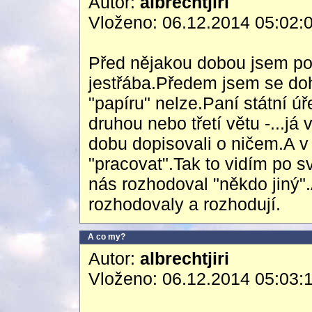
Autor:
albrechtjiri
Vloženo: 06.12.2014 05:02:
Před nějakou dobou jsem posl
jestřába.Předem jsem se doho
"papíru" nelze.Paní státní ú
druhou nebo třetí větu -...j
dobu dopisovali o ničem.A v
"pracovat".Tak to vidím po s
nás rozhodoval "někdo jiný"
rozhodovaly a rozhodují.
A co my?
Autor:
albrechtjiri
Vloženo: 06.12.2014 05:03: