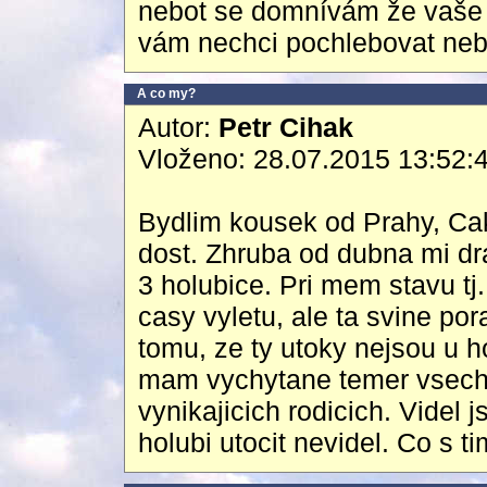
nebot se domnívám že vaše 
vám nechci pochlebovat ne
A co my?
Autor:
Petr Cihak
Vloženo: 28.07.2015 13:52:
Bydlim kousek od Prahy, Cak
dost. Zhruba od dubna mi dr
3 holubice. Pri mem stavu tj.
casy vyletu, ale ta svine p
tomu, ze ty utoky nejsou u ho
mam vychytane temer vsechn
vynikajicich rodicich. Videl 
holubi utocit nevidel. Co s t