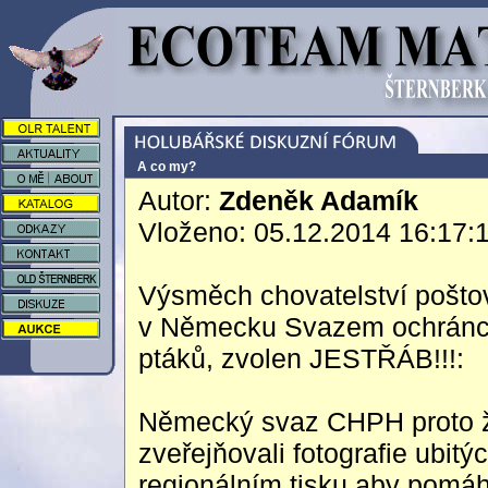
A co my?
Autor:
Zdeněk Adamík
Vloženo: 05.12.2014 16:17:
Výsměch chovatelství poštov
v Německu Svazem ochránců
ptáků, zvolen JESTŘÁB!!!:
Německý svaz CHPH proto žá
zveřejňovali fotografie ubitý
regionálním tisku aby pomáha