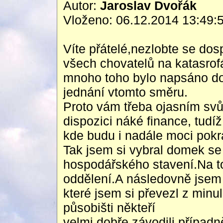
Autor:
Jaroslav Dvořák
Vloženo: 06.12.2014 13:49:
Víte přátelé,nezlobte se dos
všech chovatelů na katasrof
mnoho toho bylo napsáno do
jednání vtomto směru.
Proto vám třeba ojasním svůj
dispozici náké finance, tud
kde budu i nadále moci pokr
Tak jsem si vybral domek s
hospodářského stavení.Na t
oddělení.A následovně jsem 
které jsem si převezl z min
působišti někteří
velmi dobře závodili případ