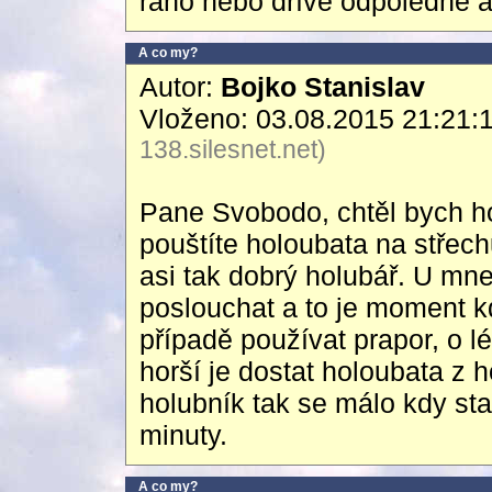
ráno nebo dříve odpoledne a
A co my?
Autor:
Bojko Stanislav
Vloženo: 03.08.2015 21:21:
138.silesnet.net)
Pane Svobodo, chtěl bych ho
pouštíte holoubata na střec
asi tak dobrý holubář. U mne
poslouchat a to je moment 
případě používat prapor, o l
horší je dostat holoubata z 
holubník tak se málo kdy sta
minuty.
A co my?