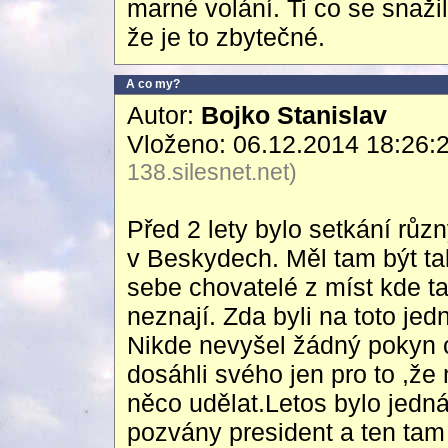
marné volání. Ti co se snažil
že je to zbytečné.
A co my?
Autor:
Bojko Stanislav
Vloženo: 06.12.2014 18:26:
138.silesnet.net)
Před 2 lety bylo setkání růz
v Beskydech. Měl tam být ta
sebe chovatelé z míst kde t
neznají. Zda byli na toto je
Nikde nevyšel žádný pokyn c
dosáhli svého jen pro to ,že 
něco udělat.Letos bylo jedná
pozvány president a ten tam p