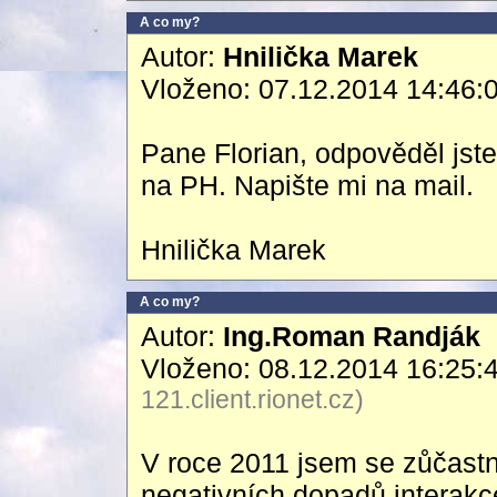
A co my?
Autor:
Hnilička Marek
Vloženo: 07.12.2014 14:46:
Pane Florian, odpověděl jste 
na PH. Napište mi na mail.
Hnilička Marek
A co my?
Autor:
Ing.Roman Randják
Vloženo: 08.12.2014 16:25:
121.client.rionet.cz)
V roce 2011 jsem se zůčastn
negativních dopadů interakc