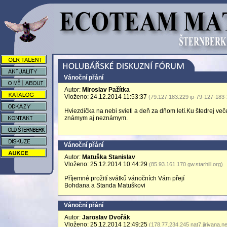
Vánoční přání
Autor:
Miroslav Pažítka
Vloženo: 24.12.2014 11:53:37
(79.127.183.229 ip-79-127-183
Hviezdička na nebi svieti a deň za dňom letí.Ku štedrej ve
známym aj neznámym.
Vánoční přání
Autor:
Matuška Stanislav
Vloženo: 25.12.2014 10:44:29
(85.93.161.170 gw.starhill.org)
Příjemné prožití svátků vánočních Vám přejí
Bohdana a Standa Matuškovi
Vánoční přání
Autor:
Jaroslav Dvořák
Vloženo: 25.12.2014 12:49:25
(178.77.234.245 nat7.jirivana.ne