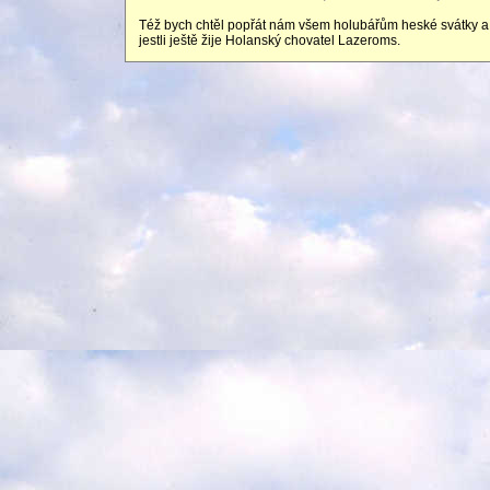
Též bych chtěl popřát nám všem holubářům heské svátky a
jestli ještě žije Holanský chovatel Lazeroms.