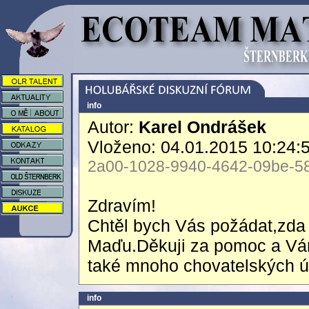
info
Autor:
Karel Ondrášek
Vloženo: 04.01.2015 10:24:
2a00-1028-9940-4642-09be-584
Zdravím!
Chtěl bych Vás požádat,zda 
Maďu.Děkuji za pomoc a Vám
také mnoho chovatelských ú
info