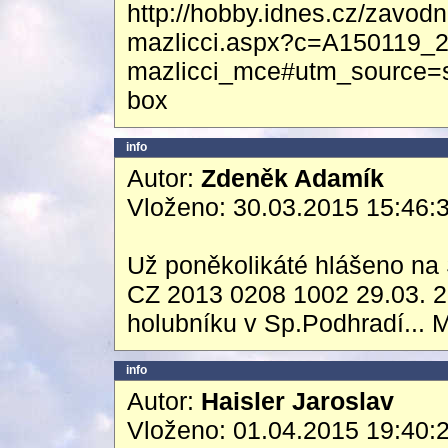
http://hobby.idnes.cz/zavodn
mazlicci.aspx?c=A150119_
mazlicci_mce#utm_source=s
box
info
Autor:
Zdeněk Adamík
Vloženo: 30.03.2015 15:46:
Už poněkolikáté hlášeno na 
CZ 2013 0208 1002 29.03. 20
holubníku v Sp.Podhradí... 
info
Autor:
Haisler Jaroslav
Vloženo: 01.04.2015 19:40: