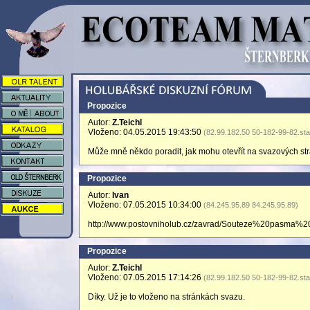
Propozice
Autor:
Z.Teichl
Vloženo: 04.05.2015 19:43:50
(82.99.182.50 50-182-99-82.stat
Může mně někdo poradit, jak mohu otevřít na svazových s
Propozice
Autor:
Ivan
Vloženo: 07.05.2015 10:34:00
(84.245.95.89 84.245.95.89)
http://www.postovniholub.cz/zavrad/Souteze%20pasma
Propozice
Autor:
Z.Teichl
Vloženo: 07.05.2015 17:14:26
(82.99.182.50 50-182-99-82.stat
Díky. Už je to vloženo na stránkách svazu.