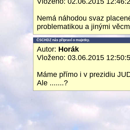
Vloženo: 02.06.2015 12:46:
Nemá náhodou svaz placenéh
problematikou a jinými věcmi
ČSCHDZ nás připraví o majetky.
Autor:
Horák
Vloženo: 03.06.2015 12:50:
Máme přímo i v prezidiu JUDr
Ale .......?