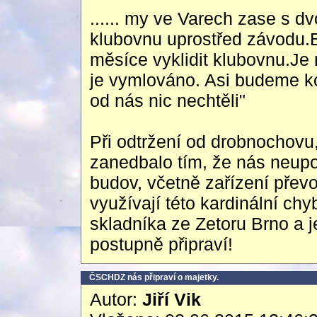
...... my ve Varech zase s d
klubovnu uprostřed závodu.
měsíce vyklidit klubovnu.Je 
je vymlováno. Asi budeme k
od nás nic nechtěli"
Při odtržení od drobnochovu
zanedbalo tím, že nás neupo
budov, včetně zařízení převo
využívají této kardinální ch
skladníka ze Zetoru Brno a 
postupně připraví!
ČSCHDZ nás připraví o majetky.
Autor:
Jiří Vik