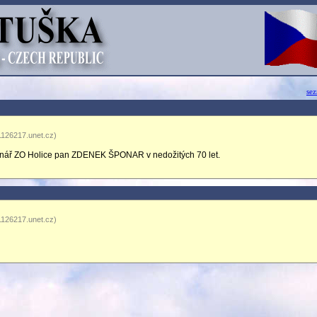
se
1126217.unet.cz)
onář ZO Holice pan ZDENEK ŠPONAR v nedožitých 70 let.
1126217.unet.cz)