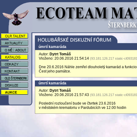
úmrtí kamaráda
Autor:
Dytrt Tomáš
Vloženo: 20.06.2016 21:54:14
(93.181.126.217 static-cl09318
Dne 20.6.2016 Náhle zemřel dlouholetý kamarád a funkci
Čest jeho památce.
úmrtí kamaráda
Autor:
Dytrt Tomáš
Vloženo: 20.06.2016 21:57:43
(93.181.126.217 static-cl09318
Poslední rozloučení bude ve čtvrtek 23.6.2016
v městském krematoriu v Pardubicích ve 12.00 hodin