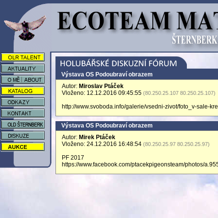
Výstava OS Podoubraví obrazem
Autor:
Miroslav Ptáček
Vloženo: 12.12.2016 09:45:55
(80.250.25.107 80.250.25.107)
http://www.svoboda.info/galerie/vsedni-zivot/foto_v-sale-k
Výstava OS Podoubraví obrazem
Autor:
Mirek Ptáček
Vloženo: 24.12.2016 16:48:54
(80.250.25.97 80.250.25.97)
PF 2017
https://www.facebook.com/ptacekpigeonsteam/photos/