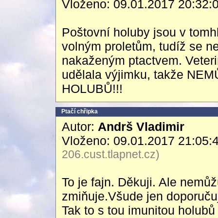
Vloženo: 09.01.2017 20:32:
Poštovní holuby jsou v tomh
volným proletům, tudíž se n
nakaženým ptactvem. Veteri
udělala výjimku, takže 
HOLUBŮ!!!
Ptačí chřipka
Autor:
Andrš Vladimir
Vloženo: 09.01.2017 21:05:
206.cust.tlapnet.cz)
To je fajn. Děkuji. Ale nemů
zmiňuje.Všude jen doporučují
Tak to s tou imunitou holub