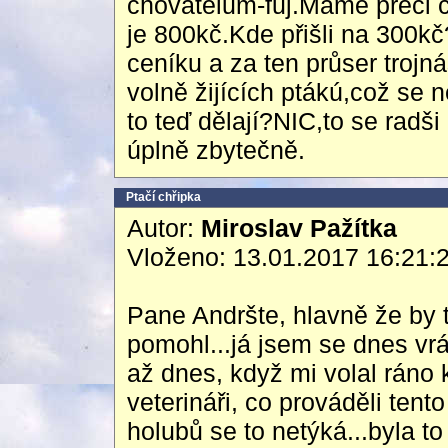
chovatelům-fuj.Máme přeci c
je 800kč.Kde přišli na 300k
ceníku a za ten průser trojn
volně žijících ptákú,což se n
to teď dělají?NIC,to se radš
úplně zbytečně.
Ptačí chřipka
Autor:
Miroslav Pažítka
Vloženo: 13.01.2017 16:21:
Pane Andršte, hlavně že by 
pomohl...já jsem se dnes vrá
až dnes, když mi volal ráno 
veterináři, co prováděli tent
holubů se to netýká...byla t