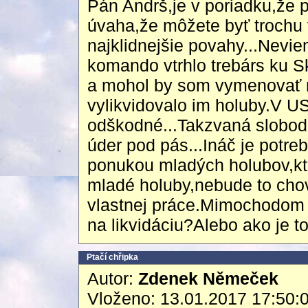
Pán Andrš,je v poriadku,že 
úvaha,že môžete byť trochu v
najklidnejšie povahy...Nevie
komando vtrhlo trebárs ku
a mohol by som vymenovať m
vylikvidovalo im holuby.V U
odškodné...Takzvaná slobod
úder pod pás...Ináč je potr
ponukou mladých holubov,kto
mladé holuby,nebude to chov
vlastnej práce.Mimochodom 
na likvidáciu?Alebo ako je t
Ptačí chřipka
Autor:
Zdenek Němeček
Vloženo: 13.01.2017 17:50: