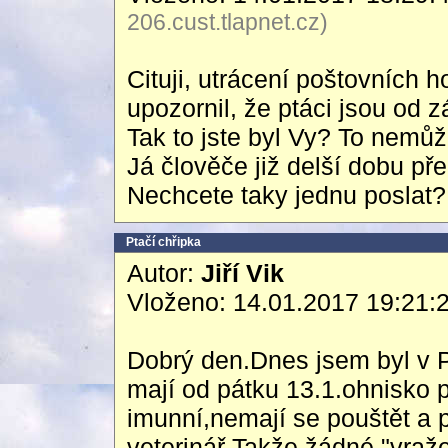
206.cust.tlapnet.cz)
Cituji, utrácení poštovních h
upozornil, že ptáci jsou od z
Tak to jste byl Vy? To nemů
Já člověče již delší dobu př
Nechcete taky jednu poslat?
Ptačí chřipka
Autor:
Jiří Vik
Vloženo: 14.01.2017 19:21:
Dobrý den.Dnes jsem byl v P
mají od pátku 13.1.ohnisko p
imunní,nemají se pouštět a 
veterinář.Takže žádné "vra