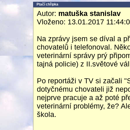
Ptačí chřipka
Autor:
matuška stanislav
Vloženo: 13.01.2017 11:44:
Na zprávy jsem se díval a př
chovatelů i telefonoval. Něko
veterinární správy prý při
tajná policie) z II.světové vál
Po reportáži v TV si začali "
dotyčnému chovateli již nep
nejprve pracuje a až poté př
veterinární problémy, že? A
škola.