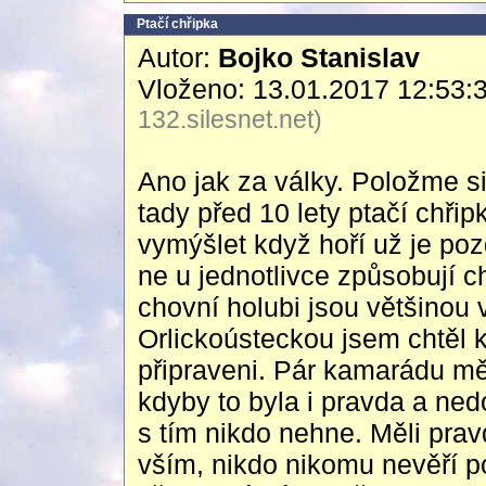
Ptačí chřipka
Autor:
Bojko Stanislav
Vloženo: 13.01.2017 12:53:
132.silesnet.net)
Ano jak za války. Položme si
tady před 10 lety ptačí chř
vymýšlet když hoří už je po
ne u jednotlivce způsobují ch
chovní holubi jsou většinou 
Orlickoústeckou jsem chtěl 
připraveni. Pár kamarádu mě
kdyby to byla i pravda a ned
s tím nikdo nehne. Měli pra
vším, nikdo nikomu nevěří po