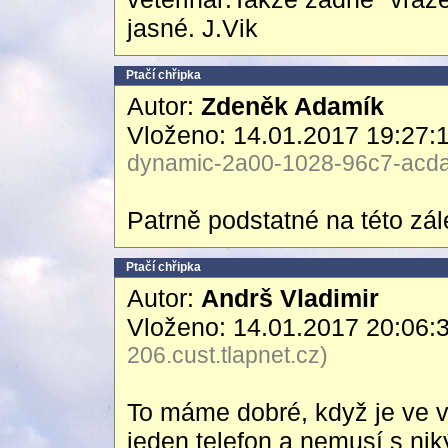
jasné. J.Vik
Ptačí chřipka
Autor:
Zdeněk Adamík
Vloženo: 14.01.2017 19:27:
dynamic-2a00-1028-96c7-acda-
Patrně podstatné na této zálež
Ptačí chřipka
Autor:
Andrš Vladimir
Vloženo: 14.01.2017 20:06:
206.cust.tlapnet.cz)
To máme dobré, když je ve v
jeden telefon a nemusí s ni