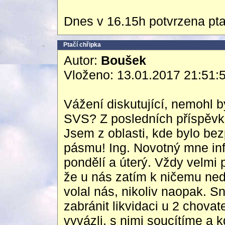
Dnes v 16.15h potvrzena pta
Ptačí chřipka
Autor:
Boušek
Vloženo: 13.01.2017 21:51:
Vážení diskutující, nemohl 
SVS? Z posledních příspěvků
Jsem z oblasti, kde bylo be
pásmu! Ing. Novotný mne inf
pondělí a úterý. Vždy velmi
že u nás zatím k ničemu ne
volal nás, nikoliv naopak. Sn
zabránit likvidaci u 2 chovat
vyvázli, s nimi soucítíme a 