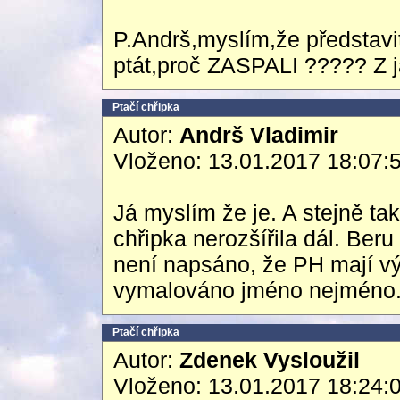
P.Andrš,myslím,že představi
ptát,proč ZASPALI ????? Z 
Ptačí chřipka
Autor:
Andrš Vladimir
Vloženo: 13.01.2017 18:07:
Já myslím že je. A stejně t
chřipka nerozšířila dál. Ber
není napsáno, že PH mají výj
vymalováno jméno nejméno. 
Ptačí chřipka
Autor:
Zdenek Vysloužil
Vloženo: 13.01.2017 18:24: