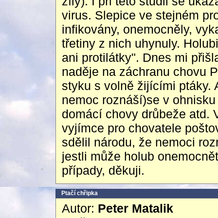
žíly). I při této studii se u
virus. Slepice ve stejném pr
infikovány, onemocněly, vyka
třetiny z nich uhynuly. Holu
ani protilátky". Dnes mi při
naděje na záchranu chovu PH
styku s volně žijícími ptáky.
nemoc roznáší)se v ohnisku n
domácí chovy drůbeže atd. V 
vyjímce pro chovatele pošto
sdělil národu, že nemoci ro
jestli může holub onemocnět 
případy, děkuji.
Ptačí chřipka
Autor:
Peter Matalik