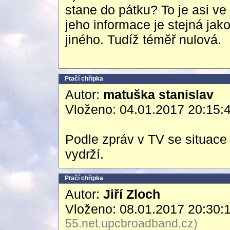
stane do pátku? To je asi ve
jeho informace je stejná jak
jiného. Tudíž téměř nulová.
Ptačí chřipka
Autor:
matuška stanislav
Vloženo: 04.01.2017 20:15:
Podle zpráv v TV se situace 
vydrží.
Ptačí chřipka
Autor:
Jiří Zloch
Vloženo: 08.01.2017 20:30:
55.net.upcbroadband.cz)