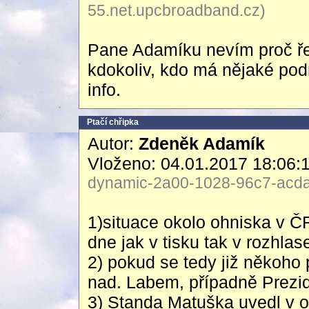
55.net.upcbroadband.cz)
Pane Adamíku nevím proč ře
kdokoliv, kdo má nějaké pod
info.
Ptačí chřipka
Autor:
Zdeněk Adamík
Vloženo: 04.01.2017 18:06:
dynamic-2a00-1028-96c7-acda-
1)situace okolo ohniska v 
dne jak v tisku tak v rozhlas
2) pokud se tedy již někoho
nad. Labem, případně Prezid
3) Standa Matuška uvedl v 