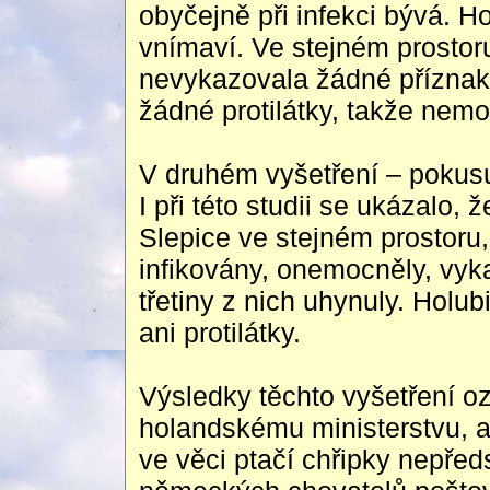
obyčejně při infekci bývá. Ho
vnímaví. Ve stejném prostoru
nevykazovala žádné příznak
žádné protilátky, takže nemo
V druhém vyšetření – pokusu, 
I při této studii se ukázalo,
Slepice ve stejném prostoru,
infikovány, onemocněly, vyka
třetiny z nich uhynuly. Holu
ani protilátky.
Výsledky těchto vyšetření o
holandskému ministerstvu, a
ve věci ptačí chřipky nepředs