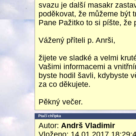
svazu je další masakr zastav
poděkovat, že můžeme být tr
Pane Pažitko to si píšte, že
Vážený příteli p. Anrši,
žijete ve sladké a velmi krut
Vašimi informacemi a vnitřním
byste hodil šavli, kdybyste 
za co děkujete.
Pěkný večer.
Ptačí chřipka
Autor:
Andrš Vladimir
Vloženo: 14.01.2017 18:29: