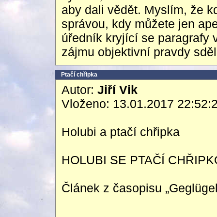
aby dali vědět. Myslím, že kd
správou, kdy můžete jen ape
úředník kryjící se paragrafy 
zájmu objektivní pravdy sděli
Ptačí chřipka
Autor:
Jiří Vik
Vloženo: 13.01.2017 22:52:
Holubi a ptačí chřipka
HOLUBI SE PTAČÍ CHŘIP
Článek z časopisu „Geglügel