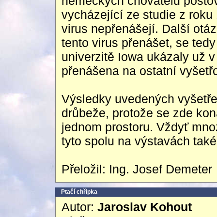
německých chovatelů poštovn
vycházející ze studie z roku
virus nepřenášejí. Další otáz
tento virus přenášet, se tedy
univerzitě Iowa ukázaly už v
přenášena na ostatní vyšetřo
Výsledky uvedených vyšetřen
drůbeže, protože se zde kon
jednom prostoru. Vždyť mnoz
tyto spolu na výstavách také
Přeložil: Ing. Josef Demeter
Ptačí chřipka
Autor:
Jaroslav Kohout