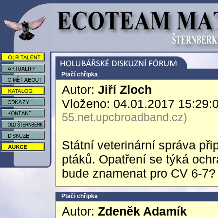
Ptačí chřipka
Autor:
Jiří Zloch
Vloženo: 04.01.2017 15:29:
55.net.upcbroadband.cz)
Státní veterinární správa př
ptáků. Opatření se týká oc
bude znamenat pro CV 6-7?
Ptačí chřipka
Autor:
Zdeněk Adamík