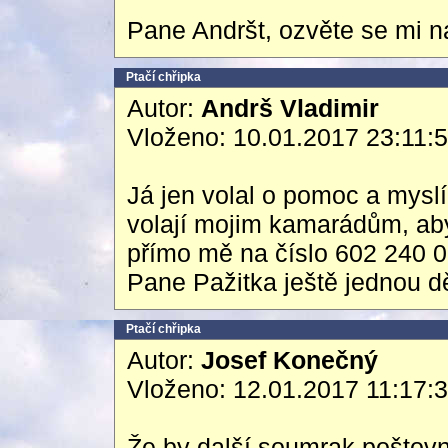
Pane Andršt, ozvěte se mi n
Ptačí chřipka
Autor:
Andrš Vladimir
Vloženo: 10.01.2017 23:11:
Já jen volal o pomoc a mysl
volají mojim kamarádům, aby 
přímo mě na číslo 602 240 0
Pane Pažitka ještě jednou dě
Ptačí chřipka
Autor:
Josef Konečný
Vloženo: 12.01.2017 11:17:
Že by další soumrak poštovn