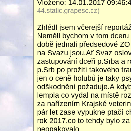
Vloženo: 14.01.2017 09:46:
44.static.grapesc.cz)
Zhlédl jsem včerejší reportá
Neměli bychom v tom dceru
době jednali předsedové ZO
na Svazu jsou.Ať Svaz oslov
zastupování dceři p.Srba a 
p.Srb po prožití takového t
jen o ceně holubů je taky p
odškodnění požaduje.A kdyb
lempla co vydal na místě roz
za nařízením Krajské veterin
pár let zase vypukne ptačí ch
rok 2017,co to tehdy bylo za 
neopakovalo.