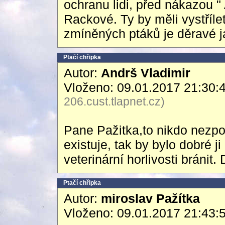
ochranu lidi, před nákazou "
Rackové. Ty by měli vystříl
zmíněných ptáků je děravé j
Ptačí chřipka
Autor:
Andrš Vladimir
Vloženo: 09.01.2017 21:30:
206.cust.tlapnet.cz)
Pane Pažitka,to nikdo nezpoc
existuje, tak by bylo dobré j
veterinární horlivosti bránit. 
Ptačí chřipka
Autor:
miroslav Pažítka
Vloženo: 09.01.2017 21:43: