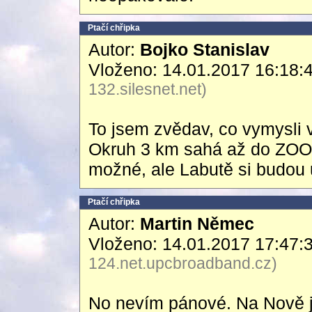
Ptačí chřipka
Autor:
Bojko Stanislav
Vloženo: 14.01.2017 16:18:
132.silesnet.net)
To jsem zvědav, co vymysli v
Okruh 3 km sahá až do ZOO 
možné, ale Labutě si budou 
Ptačí chřipka
Autor:
Martin Němec
Vloženo: 14.01.2017 17:47:
124.net.upcbroadband.cz)
No nevím pánové. Na Nově js