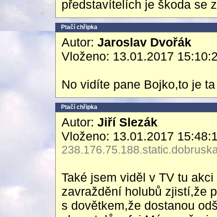
představítelích je škoda se 
Ptačí chřipka
Autor:
Jaroslav Dvořák
Vloženo: 13.01.2017 15:10:
No vidíte pane Bojko,to je ta
Ptačí chřipka
Autor:
Jiří Slezák
Vloženo: 13.01.2017 15:48:
238.176.75.188.static.dobruska
Také jsem viděl v TV tu akc
zavraždění holubů zjistí,že 
s dovětkem,že dostanou odš