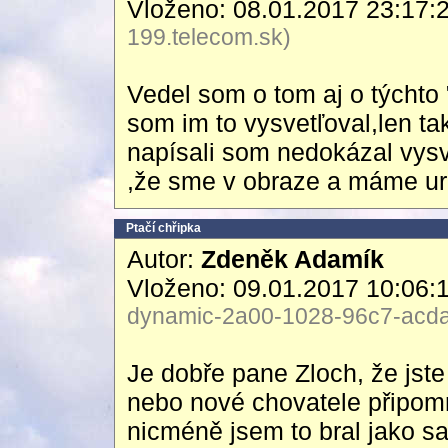
Vloženo: 08.01.2017 23:17:
199.telecom.sk)
Vedel som o tom aj o týchto
som im to vysvetľoval,len t
napísali som nedokázal vysv
,že sme v obraze a máme urči
Ptačí chřipka
Autor:
Zdeněk Adamík
Vloženo: 09.01.2017 10:06:
dynamic-2a00-1028-96c7-acda-
Je dobře pane Zloch, že jste 
nebo nové chovatele připom
nicméně jsem to bral jako s