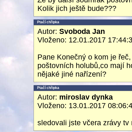
Kolik jich ještě bude???
Ptačí chřipka
Autor:
Svoboda Jan
Vloženo: 12.01.2017 17:44:
Pane Konečný o kom je řeč, c
poštovních holubů,co mají h
nějaké jiné nařízení?
Ptačí chřipka
Autor:
miroslav dynka
Vloženo: 13.01.2017 08:06:
sledovali jste včera zrávy tv