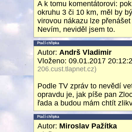
A k tomu komentátorovi: pok
okruhu 3 či 10 km, měl by bý
virovou nákazu lze přenášet 
Nevím, neviděl jsem to.
Ptačí chřipka
Autor:
Andrš Vladimir
Vloženo: 09.01.2017 20:12:
206.cust.tlapnet.cz)
Podle TV zpráv to nevědí vet
opravdu je, jak píše pan Zlo
řada a budou mám chtít zlik
Ptačí chřipka
Autor:
Miroslav Pažítka