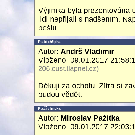
Výjimka byla prezentována u
lidi nepřijali s nadšením. N
pošlu
Ptačí chřipka
Autor:
Andrš Vladimir
Vloženo: 09.01.2017 21:58:
206.cust.tlapnet.cz)
Děkuji za ochotu. Zítra si z
budou vědět.
Ptačí chřipka
Autor:
Miroslav Pažítka
Vloženo: 09.01.2017 22:03: