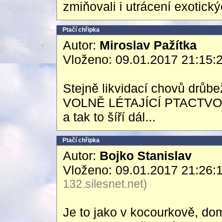
zmiňovali i utrácení exotick
Ptačí chřipka
Autor:
Miroslav Pažítka
Vloženo: 09.01.2017 21:15:
Stejně likvidací chovů drůb
VOLNĚ LÉTAJÍCÍ PTACTVO, k
a tak to šíří dál...
Ptačí chřipka
Autor:
Bojko Stanislav
Vloženo: 09.01.2017 21:26:
132.silesnet.net)
Je to jako v kocourkově, dom