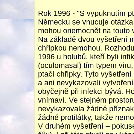
Rok 1996 - "S vypuknutím pta
Německu se vnucuje otázka, j
mohou onemocnět na touto v
Na základě dvou vyšetření mů
chřipkou nemohou. Rozhodují
1996 u holubů, kteří byli in
(oculomasal) tím typem viru,
ptačí chřipky. Tyto vyšetření
a ani nevykazovali vytvoření 
obyčejně při infekci bývá. Ho
vnímaví. Ve stejném prostoru
nevykazovala žádné příznak
žádné protilátky, takže nemo
V druhém vyšetření – pokuse, 