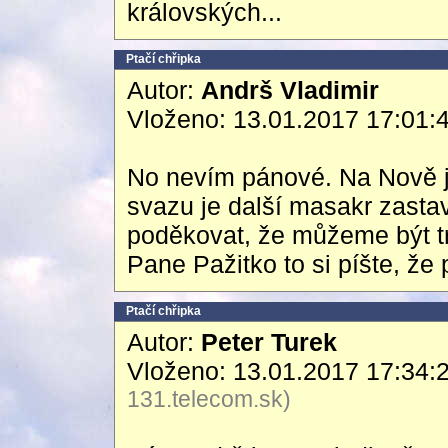
královských...
Ptačí chřipka
Autor:
Andrš Vladimir
Vloženo: 13.01.2017 17:01:
No nevím pánové. Na Nově js
svazu je další masakr zastav
poděkovat, že můžeme být tr
Pane Pažitko to si píšte, že
Ptačí chřipka
Autor:
Peter Turek
Vloženo: 13.01.2017 17:34:
131.telecom.sk)