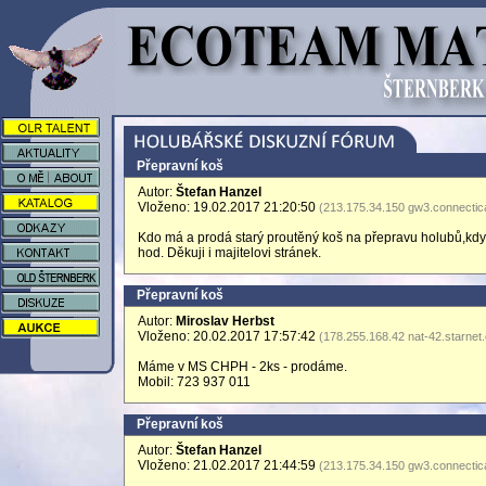
Přepravní koš
Autor:
Štefan Hanzel
Vloženo: 19.02.2017 21:20:50
(213.175.34.150 gw3.connectic
Kdo má a prodá starý proutěný koš na přepravu holubů,kd
hod. Děkuji i majitelovi stránek.
Přepravní koš
Autor:
Miroslav Herbst
Vloženo: 20.02.2017 17:57:42
(178.255.168.42 nat-42.starnet
Máme v MS CHPH - 2ks - prodáme.
Mobil: 723 937 011
Přepravní koš
Autor:
Štefan Hanzel
Vloženo: 21.02.2017 21:44:59
(213.175.34.150 gw3.connectic