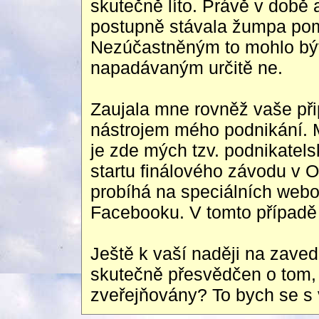
skutečně líto. Právě v době
postupně stávala žumpa poml
Nezúčastněným to mohlo být
napadávaným určitě ne.
Zaujala mne rovněž vaše při
nástrojem mého podnikání. Mů
je zde mých tzv. podnikatel
startu finálového závodu v 
probíhá na speciálních webo
Facebooku. V tomto případě js
Ještě k vaší naději na zave
skutečně přesvědčen o tom,
zveřejňovány? To bych se s v