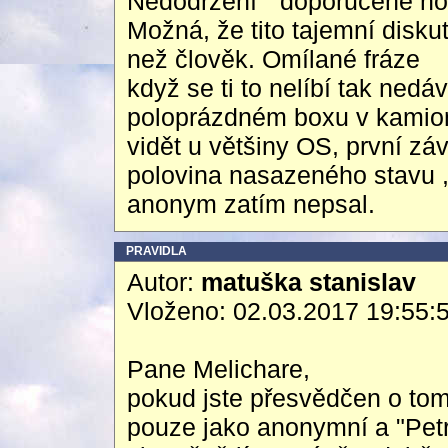
Nedodržení " doporučené nor
Možná, že tito tajemní diskut
než člověk. Omílané fráze
když se ti to nelíbí tak nedáv
poloprázdném boxu v kamion
vidět u většiny OS, první z
polovina nasazeného stavu 
anonym zatím nepsal.
PRAVIDLA
Autor:
matuška stanislav
Vloženo: 02.03.2017 19:55:
Pane Melichare,
pokud jste přesvědčen o tom
pouze jako anonymní a "Pet