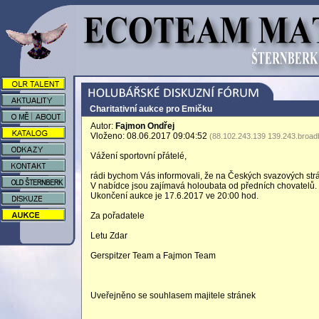
Charitativní aukce pro Emičku
Autor:
Fajmon Ondřej
Vloženo: 08.06.2017 09:04:52
(88.102.243.139 139.243.broadb
Vážení sportovní přátelé,
rádi bychom Vás informovali, že na Českých svazových str
V nabídce jsou zajímavá holoubata od předních chovatelů.
Ukončení aukce je 17.6.2017 ve 20:00 hod.
Za pořadatele
Letu Zdar
Gerspitzer Team a Fajmon Team
Uveřejněno se souhlasem majitele stránek