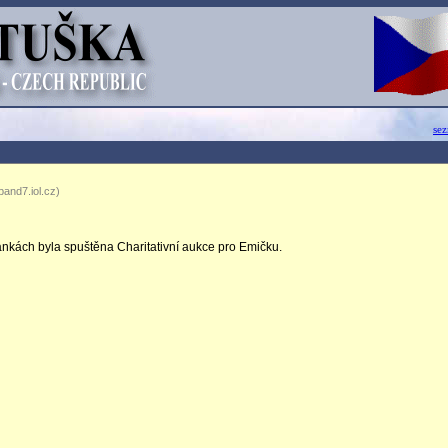
se
and7.iol.cz)
ánkách byla spuštěna Charitativní aukce pro Emičku.