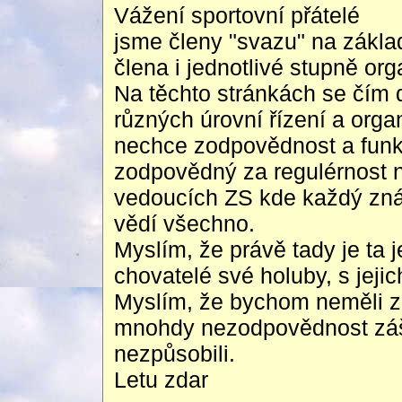
Vážení sportovní přátelé
jsme členy "svazu" na základ
člena i jednotlivé stupně or
Na těchto stránkách se čím d
různých úrovní řízení a organ
nechce zodpovědnost a funkc
zodpovědný za regulérnost n
vedoucích ZS kde každý zná 
vědí všechno.
Myslím, že právě tady je ta 
chovatelé své holuby, s jeji
Myslím, že bychom neměli za
mnohdy nezodpovědnost záš
nezpůsobili.
Letu zdar