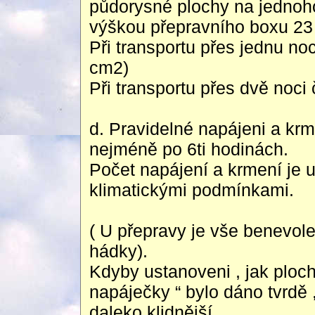
půdorysné plochy na jednoho
výškou přepravního boxu 23
Při transportu přes jednu no
cm2)
Při transportu přes dvě noci
d. Pravidelné napájeni a kr
nejméně po 6ti hodinách.
Počet napájení a krmení je 
klimatickými podmínkami.
( U přepravy je vše benevole
hádky).
Kdyby ustanoveni , jak ploch
napáječky “ bylo dáno tvrdě
daleko klidnější.