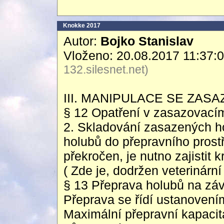
Knokke 2017
Autor:
Bojko Stanislav
Vloženo: 20.08.2017 11:37:
132.silesnet.net)
III. MANIPULACE SE ZAS
§ 12 Opatření v zasazovacím
2. Skladování zasazených h
holubů do přepravního prost
překročen, je nutno zajistit 
( Zde je, dodržen veterinární
§ 13 Přeprava holubů na zá
Přeprava se řídí ustanovení
Maximální přepravní kapaci