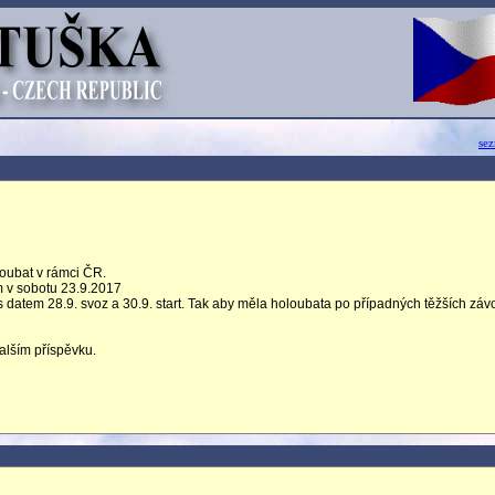
se
loubat v rámci ČR.
m v sobotu 23.9.2017
 s datem 28.9. svoz a 30.9. start. Tak aby měla holoubata po případných těžších zá
alším příspěvku.