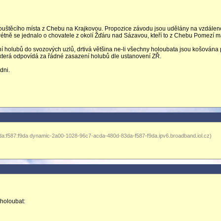
ouštěcího místa z Chebu na Krajkovou. Propozice závodu jsou udělány na vzdálen
rétně se jednalo o chovatele z okolí Žďáru nad Sázavou, kteří to z Chebu Pomezí m
ní holubů do svozových uzlů, drtivá většina ne-li všechny holoubata jsou košována
která odpovídá za řádné zasazení holubů dle ustanovení ZŘ.
dni.
a:f587:f9da dynamic-2a00-1028-96c7-acda-480d-83da-f587-f9da.ipv6.broadband.iol.cz)
 holoubat: