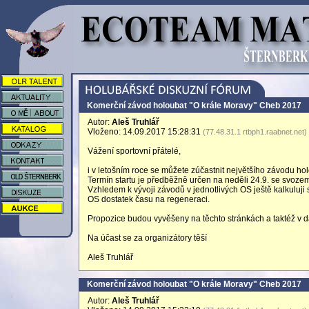
Komerční závod holoubat "O krále Moravy" Cheb 2017
Autor:
Aleš Truhlář
Vloženo: 14.09.2017 15:28:31
(77.48.31.1 rtbph1.raabnet.net)
Vážení sportovní přátelé,
i v letošním roce se můžete zúčastnit největšího závodu ho
Termín startu je předběžně určen na neděli 24.9. se svoze
Vzhledem k vývoji závodů v jednotlivých OS ještě kalkuluji
OS dostatek času na regeneraci.
Propozice budou vyvěšeny na těchto stránkách a taktéž v d
Na účast se za organizátory těší
Aleš Truhlář
Komerční závod holoubat "O krále Moravy" Cheb 2017
Autor:
Aleš Truhlář