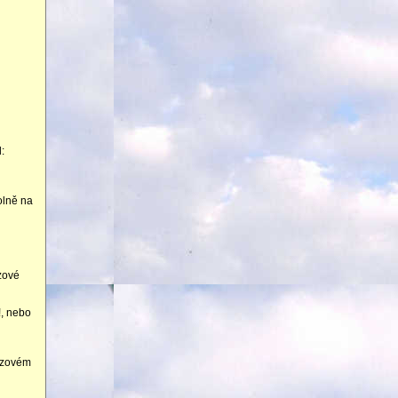
:
olně na
ozové
!, nebo
ozovém