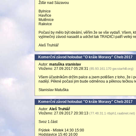
Žďár nad Sázavou
Bylnice
Havřice
Mutěnice
Rakvice
Počasí by mělo být ideální, věřím že se vše vydaří. Všem, 
vyjímečný závod nasadit a udržet tak TRADICI patří velký re
Aleš Truhlář
Komerční závod holoubat "O krále Moravy" Cheb 2017
Autor:
matuška stanislav
Vloženo: 27.09.2017 05:28:31
(85.93.161.170 gw.starhill.org)
Všem účastníkům držím palce a jsem potěšen z toho, že i p
nadějí. Pěkné počasí jim bude odměnou a pěknou tečkou le
Stanislav Matuška
Komerční závod holoubat "O krále Moravy" Cheb 2017
Autor:
Aleš Truhlář
Vloženo: 27.09.2017 20:30:13
(77.48.31.1 rtbph1.raabnet.net)
Svoz 1.část
Frýdek - Místek 14:30 15:00
Hodslavice 15:40 16:00