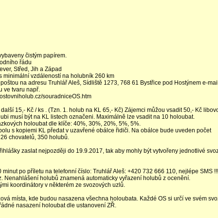
vybaveny čistým papírem.
vodního řádu
ver, Střed, Jih a Západ
s minimální vzdáleností na holubník 260 km
poštou na adresu Truhlář Aleš, Sídliště 1273, 768 61 Bystřice pod Hostýnem e-mail
 ve tvaru např.
w.postovniholub.cz/souradniceOS.htm
alší 15,- Kč / ks . (Tzn. 1. holub na KL 65,- Kč) Zájemci můžou vsadit 50,- Kč libov
ubi musí být na KL listech označeni. Maximálně lze vsadit na 10 holoubat.
zkových holoubat dle klíče: 40%, 30%, 20%, 5%, 5%.
polu s kopiemi KL předat v uzavřené obálce řidiči. Na obálce bude uveden počet
 26 chovatelů, 350 holubů.
přihlášky zaslat nejpozději do 19.9.2017, tak aby mohly být vytvořeny jednotlivé sv
minut po příletu na telefonní číslo: Truhlář Aleš: +420 732 666 110, nejlépe SMS !!
.cz. Nenahlášení holubů znamená automaticky vyřazení holubů z ocenění.
mi koordinátory v některém ze svozových uzlů.
ová místa, kde budou nasazena všechna holoubata. Každé OS si určí ve svém sv
řádné nasazení holoubat dle ustanovení ZŘ.