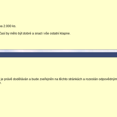
ba 2.000 ks.
časí by mělo být dobré a snad i vše ostatní klapne.
n je právě doděláván a bude zveřejněn na těchto stránkách a rozeslán odpovědný
e.