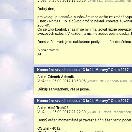
Vloženo: 25.09.2017 17:26:29
(77.48.31.1 rtbph1.raabnet.net)
Dobrý den,
pro kolegu p.Adamíka: v loňském roce došlo ke změně vyp
Cheb - Pomezí. To je důvod proč to někteří chovatelé, konk
260 km.
Co se týká kontrol, snažím se minimalizovat různé převáže
svozových uzlech. V každém z nich je zodpovědná osoba, 
Dnes večer zveřejním nahlášené počty holubů k dnešnímu 
S pozdravem
AT
Komerční závod holoubat "O krále Moravy" Cheb 2017
Autor:
Zdeněk Adamík
Vloženo: 25.09.2017 18:58:05
(2a00:1028:96c7:acda:480d:83d
Děkuji za vyjádření, vše je jasné.
Komerční závod holoubat "O krále Moravy" Cheb 2017
Autor:
Aleš Truhlář
Vloženo: 25.09.2017 21:22:39
(77.48.31.1 rtbph1.raabnet.net)
Dobrý večer, momentálně je závazně přihlášen tento počet
OS Zlín - 40 ks