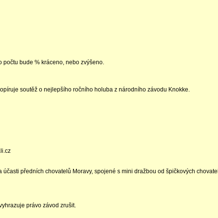
to počtu bude % kráceno, nebo zvýšeno.
píruje soutěž o nejlepšího ročního holuba z národního závodu Knokke.
li.cz
 účasti předních chovatelů Moravy, spojené s mini dražbou od špičkových chovate
vyhrazuje právo závod zrušit.