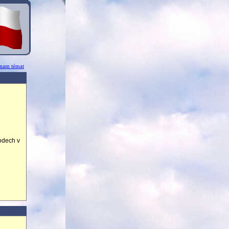
znam témat
vodech v