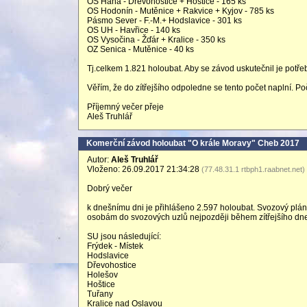
OS Haná - Dřevohostice + Hoštice - 165 ks
OS Hodonín - Mutěnice + Rakvice + Kyjov - 785 ks
Pásmo Sever - F.-M.+ Hodslavice - 301 ks
OS UH - Havřice - 140 ks
OS Vysočina - Žďár + Kralice - 350 ks
OZ Senica - Mutěnice - 40 ks
Tj.celkem 1.821 holoubat. Aby se závod uskutečnil je potře
Věřím, že do zítřejšího odpoledne se tento počet naplní. Po
Příjemný večer přeje
Aleš Truhlář
Komerční závod holoubat "O krále Moravy" Cheb 2017
Autor:
Aleš Truhlář
Vloženo: 26.09.2017 21:34:28
(77.48.31.1 rtbph1.raabnet.net)
Dobrý večer
k dnešnímu dni je přihlášeno 2.597 holoubat. Svozový plá
osobám do svozových uzlů nejpozději během zítřejšího dn
SU jsou následující:
Frýdek - Místek
Hodslavice
Dřevohostice
Holešov
Hoštice
Tuřany
Kralice nad Oslavou