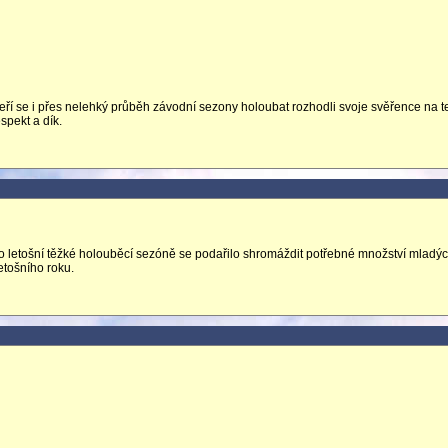
kteří se i přes nelehký průběh závodní sezony holoubat rozhodli svoje svěřence na t
spekt a dík.
o letošní těžké holouběcí sezóně se podařilo shromáždit potřebné množství mladý
tošního roku.