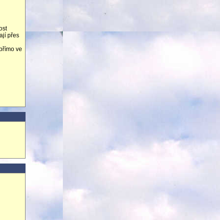
ost
ají přes
 přímo ve