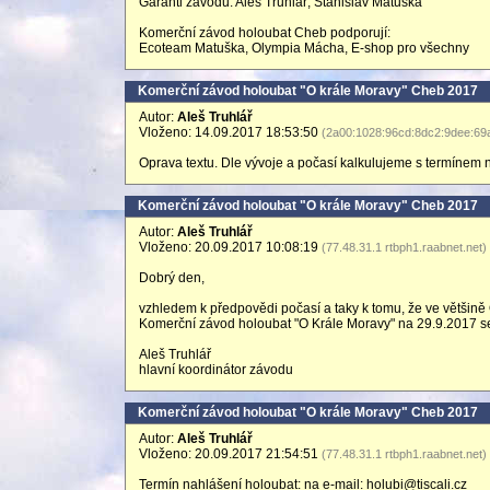
Garanti závodu: Aleš Truhlář, Stanislav Matuška
Komerční závod holoubat Cheb podporují:
Ecoteam Matuška, Olympia Mácha, E-shop pro všechny
Komerční závod holoubat "O krále Moravy" Cheb 2017
Autor:
Aleš Truhlář
Vloženo: 14.09.2017 18:53:50
(2a00:1028:96cd:8dc2:9dee:69
Oprava textu. Dle vývoje a počasí kalkulujeme s termínem 
Komerční závod holoubat "O krále Moravy" Cheb 2017
Autor:
Aleš Truhlář
Vloženo: 20.09.2017 10:08:19
(77.48.31.1 rtbph1.raabnet.net)
Dobrý den,
vzhledem k předpovědi počasí a taky k tomu, že ve většin
Komerční závod holoubat "O Krále Moravy" na 29.9.2017 
Aleš Truhlář
hlavní koordinátor závodu
Komerční závod holoubat "O krále Moravy" Cheb 2017
Autor:
Aleš Truhlář
Vloženo: 20.09.2017 21:54:51
(77.48.31.1 rtbph1.raabnet.net)
Termín nahlášení holoubat: na e-mail: holubi@tiscali.cz