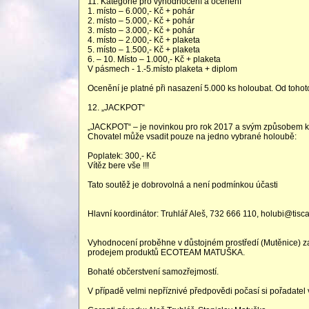
11. Kategorie pro vyhodnocení a ocenění
1. místo – 6.000,- Kč + pohár
2. místo – 5.000,- Kč + pohár
3. místo – 3.000,- Kč + pohár
4. místo – 2.000,- Kč + plaketa
5. místo – 1.500,- Kč + plaketa
6. – 10. Místo – 1.000,- Kč + plaketa
V pásmech - 1.-5.místo plaketa + diplom
Ocenění je platné při nasazení 5.000 ks holoubat. Od toho
12. „JACKPOT“
„JACKPOT“ – je novinkou pro rok 2017 a svým způsobem ko
Chovatel může vsadit pouze na jedno vybrané holoubě:
Poplatek: 300,- Kč
Vítěz bere vše !!!
Tato soutěž je dobrovolná a není podmínkou účasti
Hlavní koordinátor: Truhlář Aleš, 732 666 110, holubi@tisca
Vyhodnocení proběhne v důstojném prostředí (Mutěnice) za
prodejem produktů ECOTEAM MATUŠKA.
Bohaté občerstvení samozřejmostí.
V případě velmi nepříznivé předpovědi počasí si pořadatel 