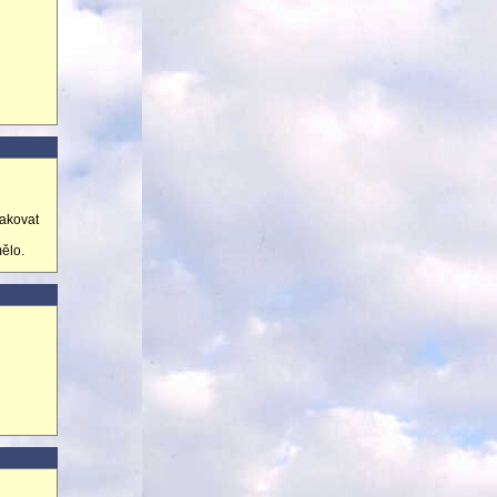
pakovat
ělo.
h