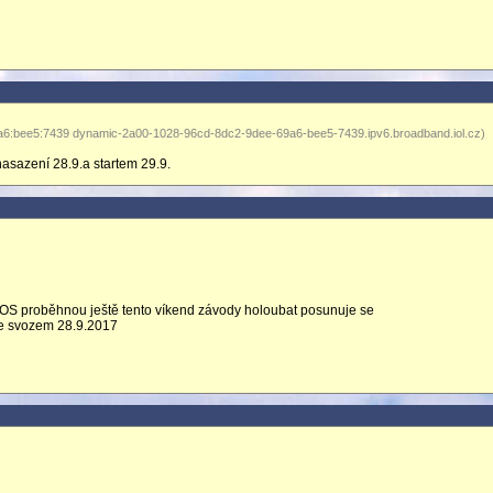
a6:bee5:7439 dynamic-2a00-1028-96cd-8dc2-9dee-69a6-bee5-7439.ipv6.broadband.iol.cz)
nasazení 28.9.a startem 29.9.
ě OS proběhnou ještě tento víkend závody holoubat posunuje se
se svozem 28.9.2017