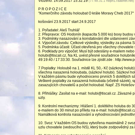
Vloženo: 14.09.2017 15:32:19
(77.48.31.1 rtbph1.raabnet.net)
P R O P O Z I C E
"Komerčního závodu holoubat O krále Moravy Cheb 2017"
košování 23.9.2017 start 24.9.2017
1. Pořadatel: Aleš Truhlář
2. Přepravce: OS Hodonín (kapacita 5.000 ks) boxy budou 
3. Podmínky nasazování a konstatování dle ustanovení zá
4. Výpočet závodu: Celkové výsledky, výsledky za pásma Se
5. Podmínka účasti: Účast otevřená pro všechny chovatele 
6. Podklady pro výpočet: Musí být odeslány e-mailem nebo 
holubi@tiscali.cz, Na KL uvést přesné souřadnice holubníku
49:19:40 / 17:33:30. Souřadnice lze zjistit zde : http://ww
7.Poplatky: Holoubě na 1. místě KL 50,- Kč (sázkový holub) d
všechna nasazená holoubata, (sázkoví holubi). Sázkoví hol
V každém pásmu bude vyhodnoceno prvních 5 dolétlých sá
Veškeré poplatky za nasazená holoubata (včetně sázek), s
zasazujících chovatelů a počet holoubat. Např. ZS Holešov
8. Přihlášky: Zasílat na e-mail: holubi@tiscali.cz. Závazné 
uzly.
9. Kontrolní mechanizmy: Hlášení 1. dolétlého holuba do 30 
e-mailem do 30 minut po příletu na e-mail: holubi@tiscali
Namátková kontrola nasazování a vyhodnocování jednotlivý
10. Svoz: V každém OS budou vytvořena maximálně 2 svoz
uzlu chovatele (vedoucího NS), který bude zodpovědný za 