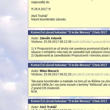
nejpozději do
!!! 26.9.2017 !!!
Aleš Truhlář
hlavní koordinátor závodu
Komerční závod holoubat "O krále Moravy" Cheb 2017
Autor:
Zdeněk Adamík
Vloženo: 25.09.2017 08:12:36
(2a00:1028:96c7:acda:b148:515
1) V Propozicích je už druhý rok uvedena povinnost účast
situace z loňského roku kdy do výsledků byli zařazení chovat
2) Opakovaně je zanedbáván Propozicemi i minulou praxí s
Komerční závod holoubat "O krále Moravy" Cheb 2017
Autor:
Milan Mazuch
Vloženo: 25.09.2017 09:31:33
(89.190.57.145 89-190-57-145.c
Tak pane koordinátor a makejte na tom,už se těšíme na záv
závodů.Věřte,že i my jsme museli s termíny "kličkovat",ale 
Z grand OS Hodoním
M.M.
Komerční závod holoubat "O krále Moravy" Cheb 2017
Autor:
Aleš Truhlář