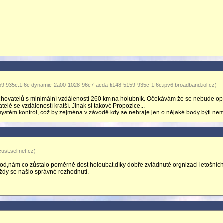
9:935c:1f6c dynamic-2a00-1028-96c7-acda-b148-5159-935c-1f6c.ipv6.broadband.iol.cz)
i chovatelů s minimální vzdáleností 260 km na holubník. Očekávám že se nebude o
elé se vzdáleností kratší. Jinak si takové Propozice...
ystém kontrol, což by zejména v závodě kdy se nehraje jen o nějaké body býti nem
ust.selfnet.cz)
od,nám co zůstalo poměrně dost holoubat,díky dobře zvládnuté orgnizaci letošníc
vždy se našlo správné rozhodnutí.