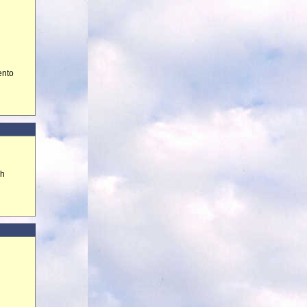
ento
ch