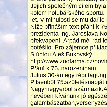
Jejich společným cílem byla 
kolem holubářského sportu.
let. V minulosti se mu dařilo
Níže přináším text přání k 
prezidenta Ing. Jaroslava N
překvapení. Arpád měl rád le
potěšilo. Pro zájemce přiklá
S úctou Aleš Bukovský
http://www.zoofarma.cz/nov
Přání k 75. narozeninám
Július 30-án egy régi tagung
Pilsenböl 75.születésnapját 
Nagymegyerböl származik.A
nevében kívánunk jó egészég
galambászatban,versenyzés