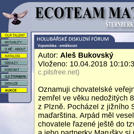
Vzpomínka - emlékezet
Autor:
Aleš Bukovský
Vloženo: 10.04.2018 10:10:
c.pilsfree.net)
Oznamuji chovatelské veřejn
zemřel ve věku nedožitých 80
z Plzně. Pocházel z jižního 
maďarština. Arpád měl vesel
chovatele řazené ještě do tz
a jeho partnerky Marušky si