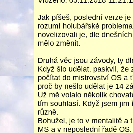
Vloženo: 05.11.2018 11:21:
Jak píšeš, poslední verze je
rozumí holubářské problemat
novelizovali je, dle dnešníc
mělo změnit.
Druhá věc jsou závody, ty d
Když šlo udělat, paskvil, ž
počítat do mistrovství OS a t
proč by nešlo udělat je 14 
Už mě volalo několik chovat
tím souhlasí. Když jsem jim 
různě.
Bohužel, je to v mentalitě a
MS a v neposlední řadě OS.