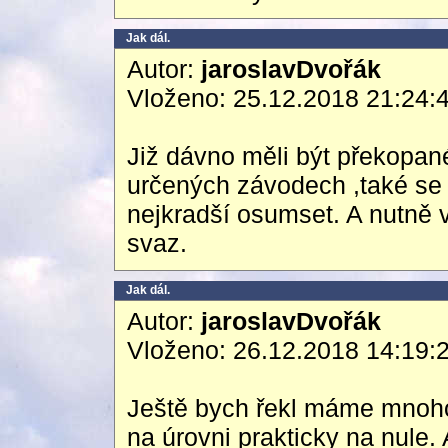
Jak dál.
Autor:
jaroslavDvořák
Vloženo: 25.12.2018 21:24:
Již dávno měli být překopan
určených závodech ,také se s
nejkradší osumset. A nutně v
svaz.
Jak dál.
Autor:
jaroslavDvořák
Vloženo: 26.12.2018 14:19:
Ještě bych řekl máme mnoho 
na úrovni prakticky na nule.