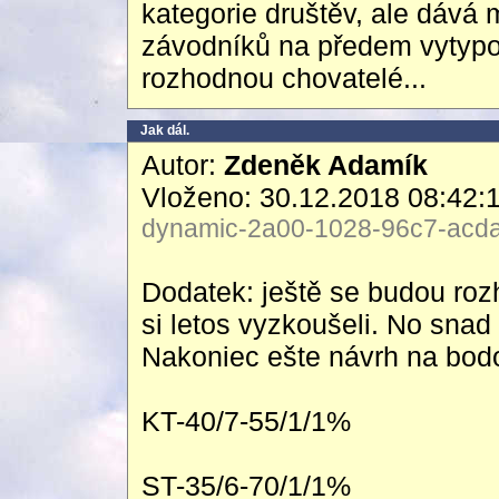
kategorie društěv, ale dává 
závodníků na předem vytypov
rozhodnou chovatelé...
Jak dál.
Autor:
Zdeněk Adamík
Vloženo: 30.12.2018 08:42:
dynamic-2a00-1028-96c7-acda-
Dodatek: ještě se budou roz
si letos vyzkoušeli. No snad
Nakoniec ešte návrh na bodo
KT-40/7-55/1/1%
ST-35/6-70/1/1%