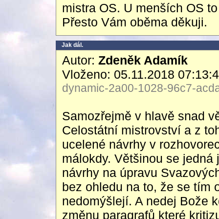
mistra OS. U menších OS to 
Přesto Vám oběma děkuji.
Jak dál.
Autor:
Zdeněk Adamík
Vloženo: 05.11.2018 07:13:
dynamic-2a00-1028-96c7-acda-
Samozřejmě v hlavě snad vět
Celostátní mistrovství a z t
ucelené návrhy v rozhovorec
málokdy. Většinou se jedná j
návrhy na úpravu Svazových
bez ohledu na to, že se tím 
nedomýšlejí. A nedej Bože kd
změnu paragrafů které kritizu