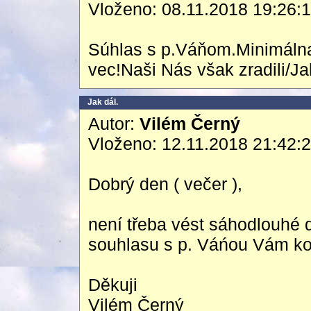
Vloženo: 08.11.2018 19:26:
Súhlas s p.Váňom.Minimálna
vec!Naši Nás však zradili/Ja
Jak dál.
Autor:
Vilém Černý
Vloženo: 12.11.2018 21:42:
Dobrý den ( večer ),
není třeba vést sáhodlouhé 
souhlasu s p. Váńou Vám kol
Děkuji
Vilém Černý