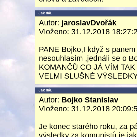
Jak dál.
Autor:
jaroslavDvořák
Vloženo: 31.12.2018 18:27:
PANE Bojko,I když s panem 
nesouhlasím ,jednáli se o 
KOMANČŮ CO JÁ VÍM TAK
VELMI SLUŠNÉ VÝSLEDKY
Jak dál.
Autor:
Bojko Stanislav
Vloženo: 31.12.2018 20:09:
Je konec starého roku, za p
výsledky,za komunistů je jako