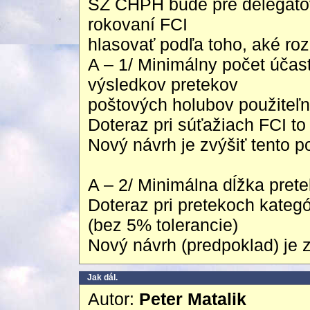
SZ CHPH bude pre delegáto
rokovaní FCI
hlasovať podľa toho, aké ro
A – 1/ Minimálny počet účast
výsledkov pretekov
poštových holubov použiteľn
Doteraz pri súťažiach FCI to
Nový návrh je zvýšiť tento p
A – 2/ Minimálna dĺžka pret
Doteraz pri pretekoch kateg
(bez 5% tolerancie)
Nový návrh (predpoklad) je 
Jak dál.
Autor:
Peter Matalik