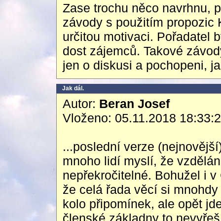
Zase trochu něco navrhnu, pro
závody s použitím propozic
určitou motivaci. Pořadatel 
dost zájemců. Takové závody
jen o diskusi a pochopeni, j
Jak dál.
Autor:
Beran Josef
Vloženo: 05.11.2018 18:33:
...poslední verze (nejnovější
mnoho lidí myslí, že vzdělán
nepřekročitelné. Bohužel i v
že celá řada věcí si mnohdy 
kolo připomínek, ale opět jd
členské základny to nevyřeší