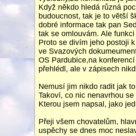
Když někdo hledá různá poc
budoucnost, tak je to větší
dobré informace tak pan Se
tak se omlouvám. Ale funkci 
Proto se divím jeho postoji
ve Svazových dokumeumente
OS Pardubice,na konferenc
přehlédl, ale v zápisech nik
Nemusí jim nikdo radit jak to
Takoví, co nic nenavrhou se
Kterou jsem napsal, jako jed
Přeji všem chovatelům, hlavn
uspěchy se dnes moc neslaví