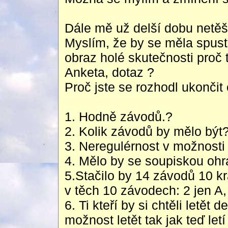
Dále mě už delší dobu netěší
Myslím, že by se měla spusti
obraz holé skutečnosti proč 
Anketa, dotaz ?
Proč jste se rozhodl ukončit
1. Hodně závodů.?
2. Kolik závodů by mělo být
3. Neregulérnost v možnosti
4. Mělo by se soupiskou ohr
5.Stačilo by 14 závodů 10 kr
v těch 10 závodech: 2 jen A,
6. Ti kteří by si chtěli letět
možnost letět tak jak teď le