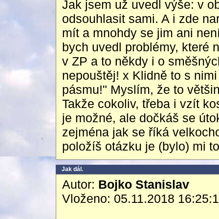
Jak jsem už uvedl výše: v o
odsouhlasit sami. A i zde n
mít a mnohdy se jim ani není
bych uvedl problémy, které na
v ZP a to někdy i o směšných 
nepouštěj! x Klidně to s nimi
pásmu!" Myslím, že to větši
Takže cokoliv, třeba i vzít k
je možné, ale dočkáš se úto
zejména jak se říká velkoch
položíš otázku je (bylo) mi t
Jak dál.
Autor:
Bojko Stanislav
Vloženo: 05.11.2018 16:25: