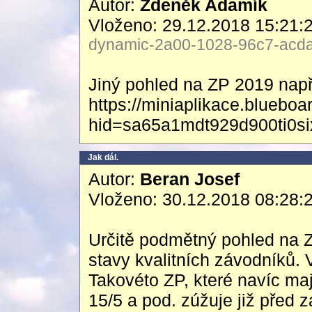
Autor:
Zdeněk Adamík
Vloženo: 29.12.2018 15:21:
dynamic-2a00-1028-96c7-acda-
Jiný pohled na ZP 2019 např
https://miniaplikace.blueb
hid=sa65a1mdt929d900ti0s
Jak dál.
Autor:
Beran Josef
Vloženo: 30.12.2018 08:28:
Určitě podmětný pohled na 
stavy kvalitních závodníků. 
Takovéto ZP, které navíc ma
15/5 a pod. zúžuje již před