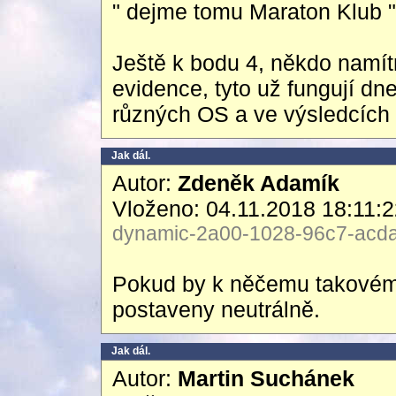
" dejme tomu Maraton Klub "
Ještě k bodu 4, někdo namítn
evidence, tyto už fungují dne
různých OS a ve výsledcích n
Jak dál.
Autor:
Zdeněk Adamík
Vloženo: 04.11.2018 18:11:
dynamic-2a00-1028-96c7-acda-
Pokud by k něčemu takovému
postaveny neutrálně.
Jak dál.
Autor:
Martin Suchánek