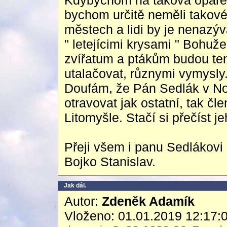
Kdybychom na taková opaření
bychom určitě neměli takové 
městech a lidi by je nenazýv
" letejícimi krysami " Bohuže
zvířatum a ptákům budou te
utalačovat, různymi vymysly
Doufám, že Pán Sedlák v N
otravovat jak ostatní, tak čl
Litomyšle. Stačí si přečíst
Přeji všem i panu Sedlákovi
Bojko Stanislav.
Jak dál.
Autor:
Zdeněk Adamík
Vloženo: 01.01.2019 12:17: