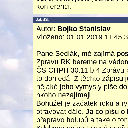
konferenci.
Jak dál.
Autor:
Bojko Stanislav
Vloženo: 01.01.2019 11:45:
Pane Sedlák, mě zájímá pos
Zprávu RK bereme na vědom
ČS CHPH 30.11 b 4 Zprávu p
to dohledá. Z těchto zápisu 
nějaké jeho výmysly piše do
nkoho nezajímaji.
Bohužel je začatek roku a ry
otravovat dále. Já co píšu o 
přepravo holubů a také o tom