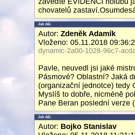
zaveďte EVIDENCI holubů jak
chovatelů zastaví.Osumdesát 
Jak dál.
Autor:
Zdeněk Adamík
Vloženo: 05.11.2018 09:36:
dynamic-2a00-1028-96c7-acda-
Pavle, neuvedl jsi jaké mist
Pásmové? Oblastní? Jaká dr
(organizační jednotce) tedy
Myslíš to dobře, nicméně p
Pane Beran poslední verze (n
Jak dál.
Autor:
Bojko Stanislav