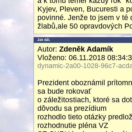
a k tomu téměř každý rok "ko
Kyjev, Pleven, Bucuresti a p
povinné. Jenže to jsem v té
žlabů,ale 50 opravdových Po
Jak dál.
Autor:
Zdeněk Adamík
Vloženo: 06.11.2018 08:34:
dynamic-2a00-1028-96c7-acda-
Prezident oboznámil prítomn
sa bude rokovať
o záležitostiach, ktoré sa d
dôvodu sa prezídium
rozhodlo tieto otázky predl
rozhodnutie pléna VZ