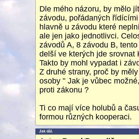
Dle mého názoru, by mělo jít
závodu, pořádaných řídícími
hlavně u závodu které nepln
ale jen jako jednotlivci. Celo
závodů A, 8 závodu B, tento
delší ve kterých jde srovnat 
Takto by mohl vypadat i záv
Z druhé strany, proč by měl
osoby " Jak je vůbec možné, 
proti zákonu ?
Ti co mají více holubů a času
formou různých kooperaci.
Jak dál.