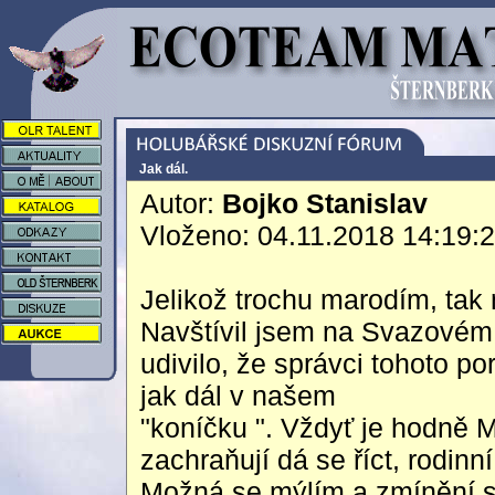
Jak dál.
Autor:
Bojko Stanislav
Vloženo: 04.11.2018 14:19:
Jelikož trochu marodím, tak
Navštívil jsem na Svazovém
udivilo, že správci tohoto po
jak dál v našem
"koníčku ". Vždyť je hodně 
zachraňují dá se říct, rodinní
Možná se mýlím a zmínění sp