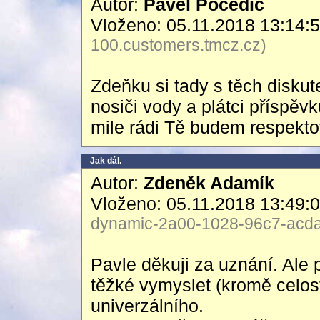
Autor:
Pavel Pocedič
Vloženo: 05.11.2018 13:14:
100.customers.tmcz.cz)
Zdeňku si tady s těch disku
nosiči vody a plátci příspěvk
mile rádi Tě budem respekto
Jak dál.
Autor:
Zdeněk Adamík
Vloženo: 05.11.2018 13:49:
dynamic-2a00-1028-96c7-acda-
Pavle děkuji za uznání. Ale 
těžké vymyslet (kromě celos
univerzálního.