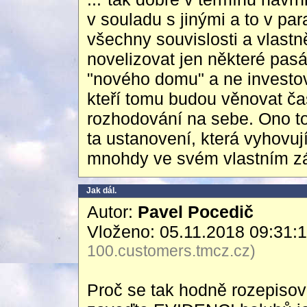
v souladu s jinými a to v pa
všechny souvislosti a vlastn
novelizovat jen některé pas
"nového domu" a ne investov
kteří tomu budou věnovat čas
rozhodování na sebe. Ono to
ta ustanovení, která vyhovuj
mnohdy ve svém vlastním zá
Jak dál.
Autor:
Pavel Pocedič
Vloženo: 05.11.2018 09:31:
100.customers.tmcz.cz)
Proč se tak hodně rozepisova