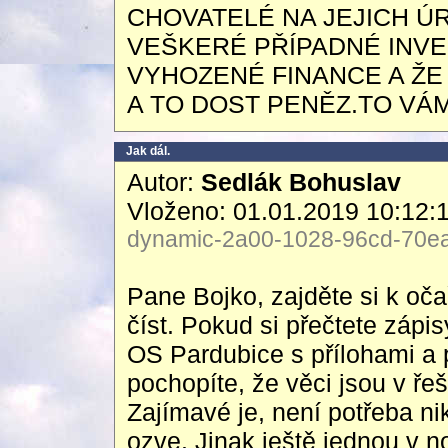
CHOVATELÉ NA JEJICH ÚR
VEŠKERÉ PŘÍPADNÉ INV
VYHOZENÉ FINANCE A ŽE
A TO DOST PENĚZ.TO VÁ
Jak dál.
Autor:
Sedlák Bohuslav
Vloženo: 01.01.2019 10:12:
dynamic-2a00-1028-96cd-70ea-
Pane Bojko, zajděte si k očař
číst. Pokud si přečtete zápis
OS Pardubice s přílohami a
pochopíte, že věci jsou v řeš
Zajímavé je, není potřeba n
ozve. Jinak ještě jednou v 