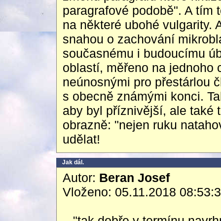
paragrafové podobě". A tím t
na některé ubohé vulgarity. 
snahou o zachování mikroblas
současnému i budoucímu úby
oblastí, měřeno na jednoho c
neúnosnými pro přestárlou 
s obecně známými konci. Takž
aby byl příznivější, ale ta
obrazně: "nejen ruku natahov
udělat!
Jak dál.
Autor:
Beran Josef
Vloženo: 05.11.2018 08:53:
..."tak dobře v termínu navrh