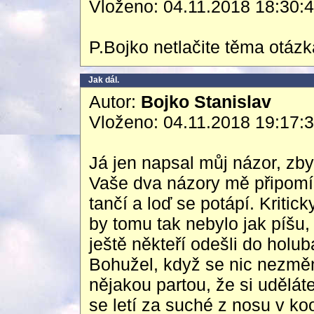
Vloženo: 04.11.2018 18:30:
P.Bojko netlačite těma otáz
Jak dál.
Autor:
Bojko Stanislav
Vloženo: 04.11.2018 19:17:
Já jen napsal můj názor, zby
Vaše dva názory mě připomína
tančí a loď se potápí. Kriti
by tomu tak nebylo jak píšu, 
ještě někteří odešli do holu
Bohužel, když se nic nezmění
nějakou partou, že si udělát
se letí za suché z nosu v ko