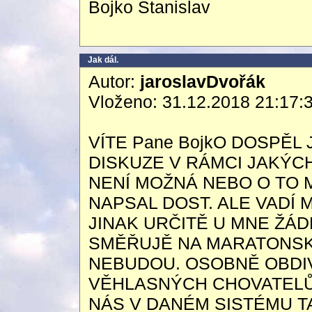
Bojko Stanislav
Jak dál.
Autor:
jaroslavDvořák
Vloženo: 31.12.2018 21:17:
VÍTE Pane BojkO DOSPĚL
DISKUZE V RÁMCI JAKÝC
NENÍ MOŽNÁ NEBO O TO M
NAPSAL DOST. ALE VADÍ 
JINAK URČITĚ U MNE ŽÁ
SMĚŘUJĚ NA MARATONSKÉ
NEBUDOU. OSOBNĚ OBDI
VĚHLASNÝCH CHOVATELŮ
NÁS V DANÉM SISTÉMU T