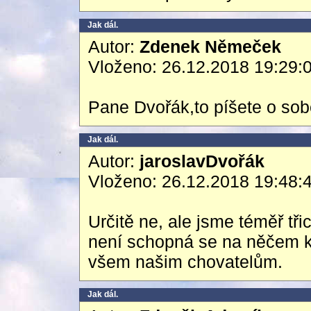
Jak dál.
Autor:
Zdenek Němeček
Vloženo: 26.12.2018 19:29:
Pane Dvořák,to píšete o so
Jak dál.
Autor:
jaroslavDvořák
Vloženo: 26.12.2018 19:48:
Určitě ne, ale jsme téměř tři
není schopná se na něčem kl
všem našim chovatelům.
Jak dál.