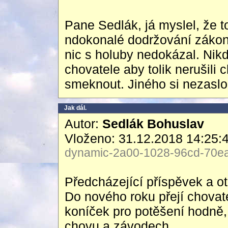
Pane Sedlák, já myslel, že 
ndokonalé dodržování zákonu
nic s holuby nedokázal. Nikd
chovatele aby tolik nerušili c
smeknout. Jiného si nezaslo
Jak dál.
Autor:
Sedlák Bohuslav
Vloženo: 31.12.2018 14:25:
dynamic-2a00-1028-96cd-70ea-
Předcházející příspěvek a o
Do nového roku přejí chovat
koníček pro potěšení hodně
chovu a závodech.