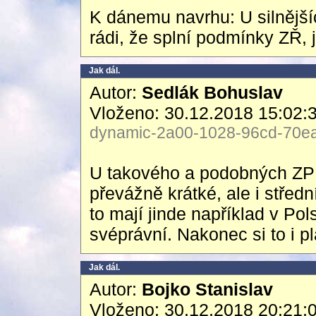
K dánemu navrhu: U silnějšíc
rádi, že splní podmínky ZŘ, 
Jak dál.
Autor:
Sedlák Bohuslav
Vloženo: 30.12.2018 15:02:
dynamic-2a00-1028-96cd-70ea-
U takového a podobných ZP se
převážně krátké, ale i středn
to mají jinde například v Po
svéprávní. Nakonec si to i pl
Jak dál.
Autor:
Bojko Stanislav
Vloženo: 30.12.2018 20:21: