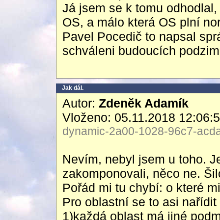
Já jsem se k tomu odhodlal, 
OS, a málo která OS plní no
Pavel Pocedič to napsal sprá
schváleni budoucích podzim
Jak dál.
Autor:
Zdeněk Adamík
Vloženo: 05.11.2018 12:06:
dynamic-2a00-1028-96c7-acda-
Nevím, nebyl jsem u toho. Je
zakomponovali, něco ne. Šilo
Pořád mi tu chybí: o které m
Pro oblastní se to asi nařídit
1)každá oblast má jiné podmí