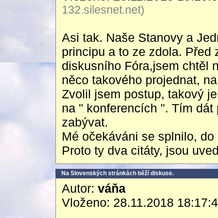
132.silesnet.net)
Asi tak. Naše Stanovy a Jed
principu a to ze zdola. Pře
diskusního Fóra,jsem chtěl 
něco takového projednat, na 
Zvolil jsem postup, takový j
na " konferencích ". Tím dá
zabývat.
Mé očekáváni se splnilo, do 
Proto ty dva citáty, jsou uv
Na Slovenských stránkách běží diskuse.
Autor:
váňa
Vloženo: 28.11.2018 18:17: