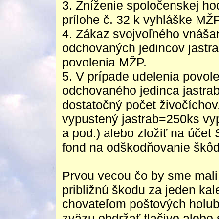
3. Zníženie spoločenskej ho
prílohe č. 32 k vyhláške MŽ
4. Zákaz svojvoľného vnáša
odchovaných jedincov jastra
povolenia MŽP.
5. V prípade udelenia povol
odchovaného jedinca jastrab
dostatočný počet živočíchov, 
vypustený jastrab=250ks vyp
a pod.) alebo zložiť na účet
fond na odškodňovanie škô
Prvou vecou čo by sme mali a
približnú škodu za jeden kal
chovateľom poštových holub
zväzu obdržať tlačivo alebo 