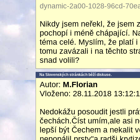
dynamic-2a00-1028-96cd-70ea-
Nikdy jsem neřekl, že jsem 
pochopí i méně chápající. N
téma celé. Myslím, že platí i
tomu zavázali i na těchto st
snad volili?
Na Slovenských stránkách běží diskuse.
Autor:
M.Florian
Vloženo: 28.11.2018 13:12:
Nedokážu posoudit jestli prá
čechách.Číst umím,ale asi n
lepší být Čechem a nekalit
nepopálil prsty"a radši kryti