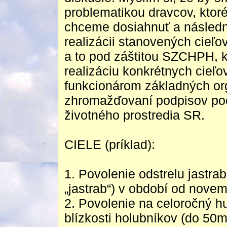
problematikou dravcov, ktor
chceme dosiahnuť a následn
realizácii stanovených cieľo
a to pod záštitou SZCHPH, 
realizáciu konkrétnych cieľov
funkcionárom základných orga
zhromažďovaní podpisov pod 
životného prostredia SR.
CIELE (príklad):
1. Povolenie odstrelu jastraba
„jastrab“) v období od novem
2. Povolenie na celoročný h
blízkosti holubníkov (do 50m