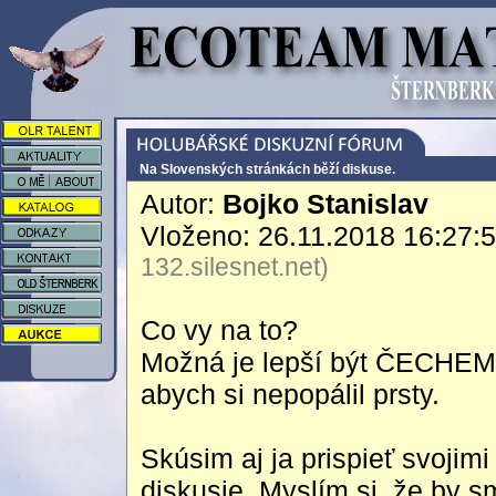
Na Slovenských stránkách běží diskuse.
Autor:
Bojko Stanislav
Vloženo: 26.11.2018 16:27:
132.silesnet.net)
Co vy na to?
Možná je lepší být ČECHEM 
abych si nepopálil prsty.
Skúsim aj ja prispieť svojim
diskusie. Myslím si, že by sm