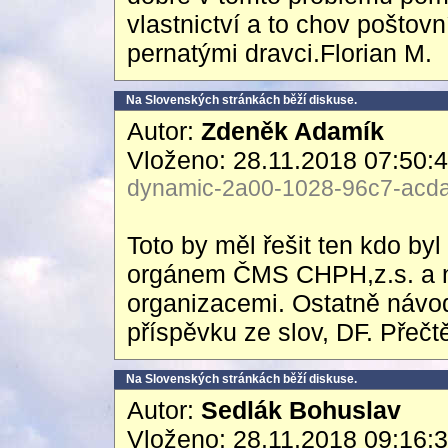
vlastnictví a to chov poštov
pernatými dravci.Florian M.
Na Slovenských stránkách běží diskuse.
Autor:
Zdeněk Adamík
Vloženo: 28.11.2018 07:50:
dynamic-2a00-1028-96c7-acda-
Toto by měl řešit ten kdo by
orgánem ČMS CHPH,z.s. a ne
organizacemi. Ostatně návo
příspěvku ze slov, DF. Přečtě
Na Slovenských stránkách běží diskuse.
Autor:
Sedlák Bohuslav
Vloženo: 28.11.2018 09:16: