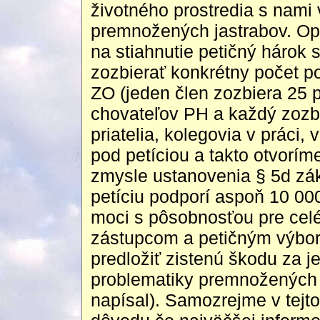
životného prostredia s nami 
premnožených jastrabov. Opä
na stiahnutie petičný hárok 
zozbierať konkrétny počet po
ZO (jeden člen zozbiera 25 
chovateľov PH a každý zozbi
priatelia, kolegovia v práci
pod petíciou a takto otvorím
zmysle ustanovenia § 5d zák
petíciu podporí aspoň 10 000
moci s pôsobnosťou pre celé
zástupcom a petičným výbor
predložiť zistenú škodu za j
problematiky premnožených j
napísal). Samozrejme v tejto 