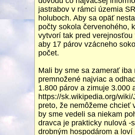
dôvodu čo najväčšej informo
jastrabov v rámci územia S
holuboch. Aby sa opäť nesta
počty sokola červenohého, k
vytvorí tak pred verejnosťou
aby 17 párov vzácneho soko
počet.
Mali by sme sa zamerať iba n
premnožené najviac a odhad
1.800 párov a zimuje 3.000 a
https://sk.wikipedia.org/w
preto, že nemôžeme chcieť v
by sme vedeli sa niekam poh
dravca je prakticky nulová 
drobným hospodárom a loví aj