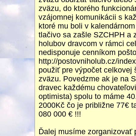
zväzu, do ktorého funkcion
vzájomnej komunikácii s ka
ktoré mu boli v kalendárno
tlačivo sa zašle SZCHPH a 
holubov dravcom v rámci ce
nedisponuje cenníkom pošto
http://postovniholub.cz/inde
použiť pre výpočet celkove
zväzu. Povedzme ak je na S
dravec každému chovateľovi 
optimista) spolu to máme 40
2000Kč čo je približne 77€ 
080 000 € !!!
Ďalej musíme zorganizovať pe