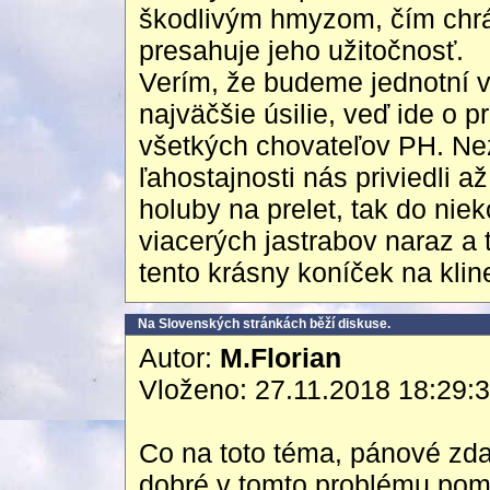
škodlivým hmyzom, čím chrán
presahuje jeho užitočnosť.
Verím, že budeme jednotní v 
najväčšie úsilie, veď ide o 
všetkých chovateľov PH. Nez
ľahostajnosti nás priviedli a
holuby na prelet, tak do nie
viacerých jastrabov naraz a
tento krásny koníček na klin
Na Slovenských stránkách běží diskuse.
Autor:
M.Florian
Vloženo: 27.11.2018 18:29:
Co na toto téma, pánové zda
dobré v tomto problému pomo