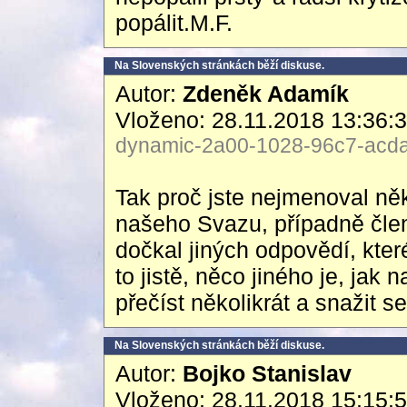
popálit.M.F.
Na Slovenských stránkách běží diskuse.
Autor:
Zdeněk Adamík
Vloženo: 28.11.2018 13:36:
dynamic-2a00-1028-96c7-acda-
Tak proč jste nejmenoval ně
našeho Svazu, případně čle
dočkal jiných odpovědí, které
to jistě, něco jiného je, jak 
přečíst několikrát a snažit s
Na Slovenských stránkách běží diskuse.
Autor:
Bojko Stanislav
Vloženo: 28.11.2018 15:15: