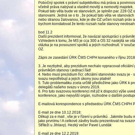
Pobočný spolek s právní subjektivitou má práva a povinno
včetně práva nabývat a vlastnit movitý a nemovitý majetek.
Pokud tato věta bude ve stanovách, je splněn par. 228 OZ 
stanovami. Jedná se o to , že pokud tato věta ve stanovách
nebo stranou žalovanou, kde je dle OZ určen rozsah práv a
bychom konstatovat že tento rozsah naše stanovy neobsahu
bod 11.2
Další prezident informoval, že navázal spolupráci s právníky
Vzhledem k tomu, že MS je cca 300 a OS 32 naskýtá se otáz
otázka je na posouzení spolků a jejich rozhodnutí. V souča
OZ.
Zápis ze zasedání ÚRK ČMS CHPH konaného v říjnu 2018
3. Je nezbytné, aby prezidium nechalo vypracovat oficiální
právníkům stanovy i jednací řád!
4. Nebo musí prezidium říci: oficiální stanovisko svazu je - 
svazu nepotřebují a jejich úkony jsou platné!
5. Tuto problematiku zcela určitě předložíme jako ÚRK k pro
delegátů našeho svazu v únoru 2019.
6. Pro tuto svazovou konferenci mít již k dispozici výše uv
konference, jako nejvyšší orgán, rozhodne o dalším postup
E-mailová korespondence s předsedou ÚRK ČMS CHPH P
E-mail ze dne 10.12.2018:
Děkuji za e mail , vše je v řízení u právníkú . Jakmile bud
jako prvnímu ! A celkové závěry budu prezentovat na svazo
Stříteži u Jihlavy). Hezký večer Pavel Lundák
E-mail ze dne 12.2.2019: