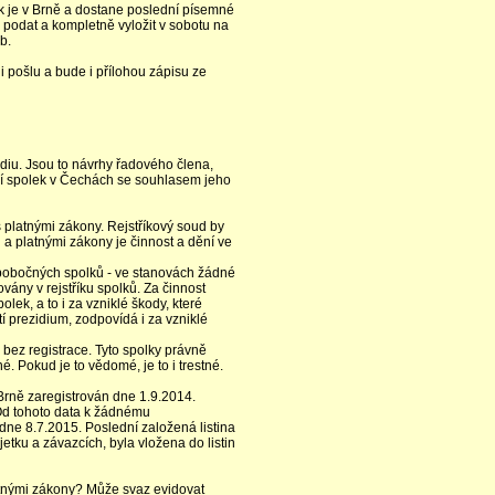
rtek je v Brně a dostane poslední písemné
j podat a kompletně vyložit v sobotu na
b.
i pošlu a bude i přílohou zápisu ze
iu. Jsou to návrhy řadového člena,
tní spolek v Čechách se souhlasem jeho
s platnými zákony. Rejstříkový soud by
 a platnými zákony je činnost a dění ve
. pobočných spolků - ve stanovách žádné
ovány v rejstříku spolků. Za činnost
lek, a to i za vzniklé škody, které
 prezidium, zodpovídá i za vzniklé
y bez registrace. Tyto spolky právně
é. Pokud je to vědomé, je to i trestné.
 Brně zaregistrován dne 1.9.2014.
 Od tohoto data k žádnému
 dne 8.7.2015. Poslední založená listina
jetku a závazcích, byla vložena do listin
atnými zákony? Může svaz evidovat