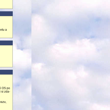
letu a
vé OS po
 si zda-
ň
vazu,