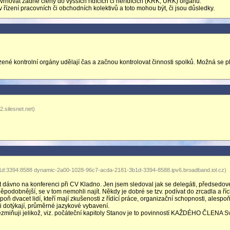
rhovat žádné členy do vyšších řídících či neřídícich (KRK, ÚRK) orgánů.
řízení pracovních či obchodních kolektivů a toto mohou být, či jsou důsledky.
ízené kontrolní orgány udělají čas a začnou kontrolovat činnosti spolků. Možná se p
.silesnet.net)
1d:3394:8588 dynamic-2a00-1028-96c7-acda-2181-3b1d-3394-8588.ipv6.broadband.iol.cz)
t dávno na konferenci při CV Kladno. Jen jsem sledoval jak se delegáti, předsedo
ěpodobnější, se v tom nemohli najít. Někdy je dobré se tzv. podívat do zrcadla a říci
poň dvacet lidí, kteří mají zkušenosti z řídící práce, organizační schopnosti, alespo
i dotýkají, průměrné jazykové vybavení.
miňuji jelikož, viz. počáteční kapitoly Stanov je to povinností KAŽDÉHO ČLENA S