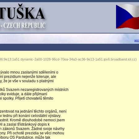
se
36:9e13:1a51 dynamic-2a00-1028-96cd-70ea-34a3-ac36-9e13-1a51.ipv6.broadband.iol.cz)
bývalo mnou zaslanými sděleními o
í prezidium nejenže toleruje, ale
y, že je vše v souladu s platnými
lků Svazem nezaregistrovaných místních
lky eviduje, a dále přijímaní
polky. Přijetí chovatelů těmito
entovat na jednání těchto orgánů, není
 lednu při konání celostátní výstavy.
astnit. Kromě dlouhodobé nemoci jsem
 a zaslal třístránkový dopis k
ných zákonů Svazem. Žádné svoje návrhy
ny. Při ochotě prezidia se věci mohou
 výboru OS Pardubice, může tak