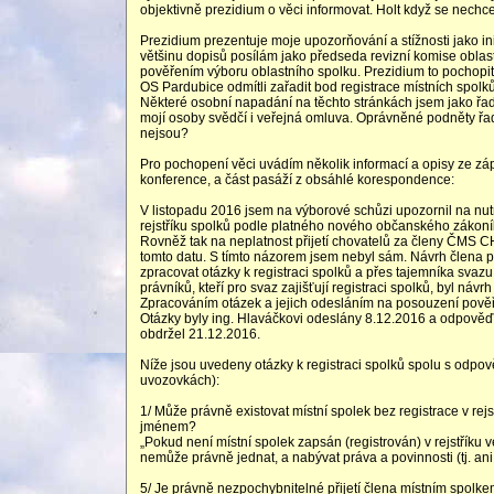
objektivně prezidium o věci informovat. Holt když se nechce
Prezidium prezentuje moje upozorňování a stížnosti jako in
většinu dopisů posílám jako předseda revizní komise obla
pověřením výboru oblastního spolku. Prezidium to pochopit
OS Pardubice odmítli zařadit bod registrace místních spol
Některé osobní napadání na těchto stránkách jsem jako řad
mojí osoby svědčí i veřejná omluva. Oprávněné podněty řa
nejsou?
Pro pochopení věci uvádím několik informací a opisy ze zá
konference, a část pasáží z obsáhlé korespondence:
V listopadu 2016 jsem na výborové schůzi upozornil na nutn
rejstříku spolků podle platného nového občanského zákoní
Rovněž tak na neplatnost přijetí chovatelů za členy ČMS 
tomto datu. S tímto názorem jsem nebyl sám. Návrh člena pr
zpracovat otázky k registraci spolků a přes tajemníka svazu 
právníků, kteří pro svaz zajišťují registraci spolků, byl n
Zpracováním otázek a jejich odesláním na posouzení pově
Otázky byly ing. Hlaváčkovi odeslány 8.12.2016 a odpověď
obdržel 21.12.2016.
Níže jsou uvedeny otázky k registraci spolků spolu s odpo
uvozovkách):
1/ Může právně existovat místní spolek bez registrace v rej
jménem?
„Pokud není místní spolek zapsán (registrován) v rejstříku
nemůže právně jednat, a nabývat práva a povinnosti (tj. ani
5/ Je právně nezpochybnitelné přijetí člena místním spolkem