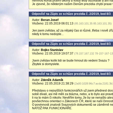
nemhou konat právní úkony a volby tedy obzvláště a ani nav
Je zjevné, že některým našim členům prezidia chybí praxe v 
Odpověď na Zápis ze schůze prezidia č. 2/2019, bod 8/3
Autor:
Beran Josef
Vloženo: 22.05.2019 06:01:13
(85.163.101.35 85.163.101.35)
Jen jsem zvědav, až za nějaký čas si různé, třeba i nově zř
nikdy k tomu nedojde...
Odpověď na Zápis ze schůze prezidia č. 2/2019, bod 8/3
Autor:
Bojko Stanislav
Vloženo: 22.05.2019 19:07:37
(78.157.167.132 78-157-167-132
Jsem zvědav kolik lidi se bude hrnout do vedeni Svazu ?
Zbytek si domyslete.
Odpověď na Zápis ze schůze prezidia č. 2/2019, bod 8/3
Autor:
Zdeněk Adamík
Vloženo: 22.05.2019 21:38:29
(2a00:1028:96c7:acda:2181:3b
Představu o nejvyšších funkcionářích už jsem přednesl dos
sobě dívali, asi mě měli za blázna, nebo, a to bylo asi pravd
li na to mám či nikoliv. Nevěřím tomu, že by se nenašlo ales
povšechnou orientaci v Zákonech ČR, které se naší činnost
O povinnosti znalosti Svazových dokumentů se záměrně nez
NATOŽ PAK FUNKCIONÁŘE.