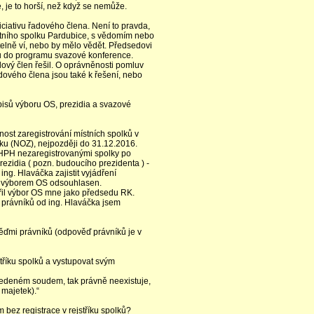
, je to horší, než když se nemůže.
iciativu řadového člena. Není to pravda,
stního spolku Pardubice, s vědomím nebo
elně ví, nebo by mělo vědět. Předsedovi
ků do programu svazové konference.
ový člen řešil. O oprávněnosti pomluv
dového člena jsou také k řešení, nebo
pisů výboru OS, prezidia a svazové
ost zaregistrování místních spolků v
ku (NOZ), nejpozději do 31.12.2016.
CHPH nezaregistrovanými spolky po
ezidia ( pozn. budoucího prezidenta ) -
ing. Hlaváčka zajistit vyjádření
ávrh výborem OS odsouhlasen.
řil výbor OS mne jako předsedu RK.
 právníků od ing. Hlaváčka jsem
věďmi právníků (odpověď právníků je v
stříku spolků a vystupovat svým
 vedeném soudem, tak právně neexistuje,
 majetek).“
 bez registrace v rejstříku spolků?