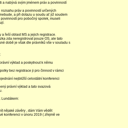
sti a nabývá svým jménem práv a povinností
o rozsahu práv a povinností určených
 nebude, a při dotazu u soudu ať již soudem
 povinností pro pobočný spolek, museli
jí.
 a řeší oblast MS a jejich registrace.
ka zda neregistrovat pouze OS, ale tato
sné době je však dle právníků vše v souladu s
:
 právní výklad a poskytnout k němu
spolky bez registrace ji pro činnost v rámci
jednání nejbližší celostátní konferenci
edený právní výklad a tato svazová
u.
. Lundákem:
u mít nějaké závěry , dám Vám vědět
vé konferenci v únoru 2019 ( zřejmě ve