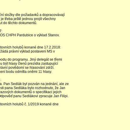
ční složky dle požadavků a dopracovávají
je třeba ještě jednou projít všechny
t do těchto dokumentů.
7:
u OS CHPH Pardubice o výklad Stanov.
tovních holubů konané dne 17.2.2018:
žádá právní výklad postavení MS v
odu do programu. Jiný delegát se třemi
 být hlasy členů prezidia zastupující
právní povědomí se hlasování zdrží.
ení bodu odmítla oněmi 11 hlasy.
:
a. Pan Sedlák byl pozván na jednání, ale ze
osti pana Sedláka bylo rozhodnuto, že Jan
svazových dokumentů o specifikaci jejich
dpověď panu Sedlákovi zpracuje Jan Filipi.
tovních holubů č. 1/2019 konané dne