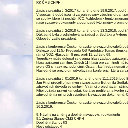
RK ČMS CHPH.
Zápis z prezidia č. 3/2017 konaného dne 19.9.2017, bod 6:
V současné době jsou již zaregistrovány všechny organiza
se spolky, které již nechtějí IČO. Vzhledem k těmto změnám 
naše svazové dokumenty a popřípadě tyto změny promítnou
Zápis z prezidia č. 2/2018 konaného dne 13.3.2018, bod 8/
Důkladně byla prodiskutována žádost p. Sedláka a Výbor
Odpověd' zašle prezident.
Zápis z konference Českomoravského svazu chovatelů poš
Diskuze bod 11.5.- Předseda OS Pardubice Tomáš Bouška 
rámci NOZ. Hlasování 8 pro, proti 11, zdrželo 69.
Teoreticky může delegát se dvěma hlasy žádat o zařazení b
hlasy zařazení zamítne. Oněch 11 hlasů pro zamítnutí můžou
svoje OS s hlasy rozhodujícími. Ostatní, kteří třeba nemají 
Následně se prezidium odvolává na konferenci, která zařaz
Zápis z prezidia č. 01/2019 konaného dne 11.1.2019, bod 8
Jan Filipi přečetl přítomným stížnost pana Bohumila Sedlák
zdravotních důvodů se omluvil. V rámci projednávání stížn
Filipi požádá právní kancelář, která se podílela na tvorbě 
zdůvodnění z minulých vyjádření k svazovým dokumentů. O
Zápis z konference Českomoravského svazu chovatelů poš
16.2.2019:
9. Návrhy na změny a doplnění svazových dokumentů
9.1 Změna Stanov ČMS CHPH
Doplnění Stanov §3
Nový odstavec 4