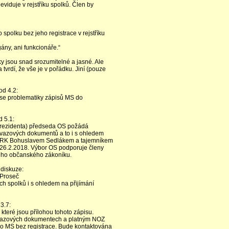
viduje v rejstříku spolků. Člen by
spolku bez jeho registrace v rejstříku
gány, ani funkcionáře.“
y jsou snad srozumitelné a jasné. Ale
 tvrdí, že vše je v pořádku. Jiní (pouze
d 4.2:
 se problematiky zápisů MS do
 5.1:
 prezidenta) předseda OS požádá
svazových dokumentů a to i s ohledem
u RK Bohuslavem Sedlákem a tajemníkem
 26.2.2018. Výbor OS podporuje členy
ého občanského zákoníku.
diskuze:
u Proseč
ích spolků i s ohledem na přijímání
3.7:
které jsou přílohou tohoto zápisu.
 svazových dokumentech a platným NOZ
do MS bez registrace. Bude kontaktována