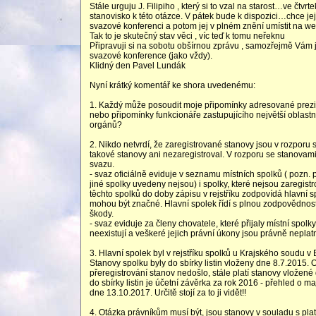
Stále urguju J. Filipiho , který si to vzal na starost…ve čtv
stanovisko k této otázce. V pátek bude k dispozici…chce je
svazové konferenci a potom jej v plném znění umístit na we
Tak to je skutečný stav věci , víc teď k tomu neřeknu
Připravuji si na sobotu obšírnou zprávu , samozřejmě Vám j
svazové konference (jako vždy).
Klidný den Pavel Lundák
Nyní krátký komentář ke shora uvedenému:
1. Každý může posoudit moje připomínky adresované prezid
nebo připomínky funkcionáře zastupujícího největší oblas
orgánů?
2. Nikdo netvrdí, že zaregistrované stanovy jsou v rozporu 
takové stanovy ani nezaregistroval. V rozporu se stanovami
svazu.
- svaz oficiálně eviduje v seznamu místních spolků ( pozn
jiné spolky uvedeny nejsou) i spolky, které nejsou zaregistr
těchto spolků do doby zápisu v rejstříku zodpovídá hlavní spo
mohou být značné. Hlavní spolek řídí s plnou zodpovědností
škody.
- svaz eviduje za členy chovatele, které přijaly místní spolk
neexistují a veškeré jejich právní úkony jsou právně neplatn
3. Hlavní spolek byl v rejstříku spolků u Krajského soudu v
Stanovy spolku byly do sbírky listin vloženy dne 8.7.2015.
přeregistrování stanov nedošlo, stále platí stanovy vložené
do sbírky listin je účetní závěrka za rok 2016 - přehled o ma
dne 13.10.2017. Určitě stojí za to ji vidět!!
4. Otázka právníkům musí být, jsou stanovy v souladu s pl