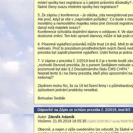
místní spolky bez registrace a s jakými právními důsledky? 
řádné členy svazu místními spolky bez registrace?
5. Ze zápisu z konference – je otázka, zda neregistrovat po
Ale proč, když je vše v „naprostém pořádku“. Co bude s míst
movitého a nemovitého majetku nebo jiné činnosti registro
darují svůj majetek svazu?
Konference schválila doplnění stanov o odstavec 4. Ve sta
doslovné znění. Ten kdo upravil stanovy, může si tak psát 
6. Písemné vyjádření právníků může trvat 14 dnů. Mně to d
netrvalo. Proč to prezidium prostřednictvím svých členů ne
prezidia byl zajistit písemné vyjádření. Ústní forma je jedna
7. V zápise z prezidia č. 2/2019 bod 8.3 je v tomto bodě z
„rozhodli členové prezídia, že s panem Sedlákem nebude v 
pozornosti byl dán § 2 Disciplinárního řádu ČMS CHPH.“
Neplatí tento § i na členy prezidia, kteří přes upozornění
nekonají?
Závěrem mohu říci, že za 19 let řízení firmy i s půlmiliard
způsobem jednání prakticky nesetkal.
Bohuslav Sedlák
Odpověď na Zápis ze schůze prezidia č. 2/2019, bod 8/3
Autor:
Zdeněk Adamík
Vloženo: 21.05.2019 16:55:30
(2a00:1028:96c7:acda:99d8:f93
Obecně, a nejen z výše uvedeného lze odvodit, že žádné vo