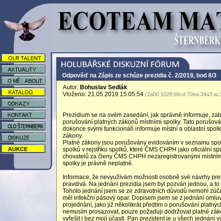
Odpověď na Zápis ze schůze prezidia č. 2/2019, bod 8/3
Autor:
Bohuslav Sedlák
Vloženo: 21.05.2019 15:05:54
(2a00:1028:96cd:70ea:34a3:ac
Prezidium se na svém zasedání, jak správně informuje, za
porušování platných zákonů místními spolky. Tato porušován
dokonce svými funkcionáři informuje místní a oblastní spolk
zákony.
Platné zákony jsou porušovány evidováním v seznamu spo
spolků v rejstříku spolků, které ČMS CHPH jako oficiální spo
chovatelů za členy ČMS CHPH nezaregistrovanými místními s
spolky je právně neplatné.
Informace, že nevyužívám možnosti osobně své návrhy prez
pravdivá. Na jednání prezidia jsem byl pozván jednou, a to v
Tohoto jednání jsem se ze zdravotních důvodů nemohl zúč
měl infekční pásový opar. Dopisem jsem se z jednání omluvil
projednání, jako již několikrát předtím o porušování plat
nemusím prosazovat, pouze požaduji dodržovat platné záko
vyřešit i bez mojí účasti. Pan prezident je u všech jednání