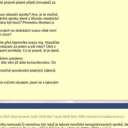
Je právně platné přijetí chovatelů za
uze oblastní spolky? Ano, je to možné.
ními spolky, které z důvodu vlastnictví
vány být musí? Provedou likvidaci a
novách na stránkách svazu však není
co chce?
éle přes tajemníka svazu ing. Hlaváčka
dokázalo za jeden a půl roku? Úkol z
 paní povídala. Co je psané, to je dané.
ávěrem uvedeno:
této věci již dále komunikováno. Do
 na možné porušování platných zákonů
ovým ročním obratem, jsem se s takovým
e:33b9:15ad dynamic-2a00-1028-96c7-acda-99d8-f93e-33b9-15ad.ipv6.broadband.iol.cz)
lby nemusejí či nemohou být, když je takové množství neregistrovaných spolků, kt