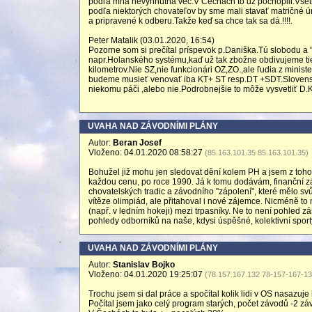
podľa mňa nevyhnutná vec.V Čechách to už pochopili.Všet
podľa niektorých chovateľov by sme mali stavať matričné úra
a pripravené k odberu.Takže keď sa chce tak sa dá.!!!!.
Peter Matalik (03.01.2020, 16:54)
Pozorne som si prečítal príspevok p.Daniška.Tú slobodu a "
napr.Holanského systému,kaď už tak zbožne obdivujeme tie
kilometrov.Nie SZ,nie funkcionári OZ,ZO.,ale ľudia z minis
budeme musieť venovať iba KT+ ST resp.DT +SDT.Slovensko
niekomu páči ,alebo nie.Podrobnejšie to môže vysvetliť D.K
UVAHA NAD ZÁVODNÍMI PLÁNY
Autor:
Beran Josef
Vloženo: 04.01.2020 08:58:27
(85.163.101.35 85.163.101.35)
Bohužel již mohu jen sledovat dění kolem PH a jsem z toho 
každou cenu, po roce 1990. Já k tomu dodávám, finanční z
chovatelských tradic a závodního "zápolení", které mělo svů
vítěze olimpiád, ale přitahoval i nové zájemce. Nicméně t
(např. v ledním hokeji) mezi trpasníky. Ne to není pohled z
pohledy odborníků na naše, kdysi úspěšné, kolektivní sport
UVAHA NAD ZÁVODNÍMI PLÁNY
Autor:
Stanislav Bojko
Vloženo: 04.01.2020 19:25:07
(78.157.167.132 78-157-167-132
Trochu jsem si dal práce a spočítal kolik lidi v OS nasazuje 
Počítal jsem jako celý program starých, počet závodů -2 zá