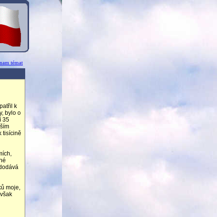
znam témat
atřil k
, bylo o
í 35
dším
 tisícině
mích,
cné
e dodává
ků moje,
 však