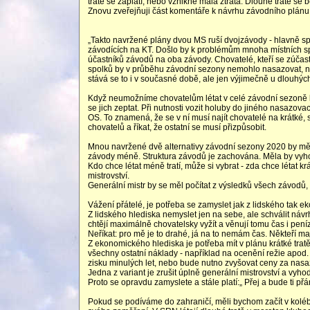
tratě se zaplatí, nebo vznikne malá ztráta. Dlouhé tratě se
Znovu zveřejňuji část komentáře k návrhu závodního plán
„Takto navržené plány dvou MS ruší dvojzávody - hlavně spo
závodících na KT. Došlo by k problémům mnoha místních spo
účastníků závodů na oba závody. Chovatelé, kteří se zúčas
spolků by v průběhu závodní sezony nemohlo nasazovat, ne
stává se to i v současné době, ale jen výjimečně u dlouhých 
Když neumožníme chovatelům létat v celé závodní sezoně kr
se jich zeptat. Při nutnosti vozit holuby do jiného nasazo
OS. To znamená, že se v ní musí najít chovatelé na krátké,
chovatelů a říkat, že ostatní se musí přizpůsobit.
Mnou navržené dvě alternativy závodní sezony 2020 by měl
závody méně. Struktura závodů je zachována. Měla by vyhovov
Kdo chce létat méně tratí, může si vybrat - zda chce létat kr
mistrovství.
Generální mistr by se měl počítat z výsledků všech závodů, 
Vážení přátelé, je potřeba se zamyslet jak z lidského tak 
Z lidského hlediska nemyslet jen na sebe, ale schválit návrh 
chtějí maximálně chovatelsky vyžít a věnují tomu čas i pení
Neříkat: pro mě je to drahé, já na to nemám čas. Někteří maj
Z ekonomického hlediska je potřeba mít v plánu krátké tratě
všechny ostatní náklady - například na ocenění režie apod.
zisku minulých let, nebo bude nutno zvyšovat ceny za nasa
Jedna z variant je zrušit úplně generální mistrovství a vyh
Proto se opravdu zamyslete a stále platí:„ Přej a bude ti přá
Pokud se podíváme do zahraničí, měli bychom začít v kolébc