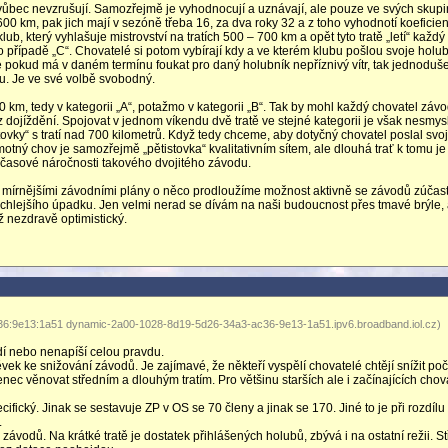
m vůbec nevzrušují. Samozřejmě je vyhodnocují a uznávají, ale pouze ve svých skup
 600 km, pak jich mají v sezóně třeba 16, za dva roky 32 a z toho vyhodnotí koeficient
lub, který vyhlašuje mistrovství na tratích 500 – 700 km a opět tyto tratě „letí“ každý
to případě „C“. Chovatelé si potom vybírají kdy a ve kterém klubu pošlou svoje holu
 že pokud má v daném termínu foukat pro daný holubník nepříznivý vítr, tak jednoduš
u. Je ve své volbě svobodný.
0 km, tedy v kategorii „A“, potažmo v kategorii „B“. Tak by mohl každý chovatel závo
ojíždění. Spojovat v jednom víkendu dvě tratě ve stejné kategorii je však nesmysl
stovky“ s tratí nad 700 kilometrů. Když tedy chceme, aby dotyčný chovatel poslal svo
motný chov je samozřejmě „pětistovka“ kvalitativním sítem, ale dlouhá trať k tomu je
a časové náročnosti takového dvojitého závodu.
a mírnějšími závodními plány o něco prodloužíme možnost aktivně se závodů zúčas
rychlejšího úpadku. Jen velmi nerad se dívám na naši budoucnost přes tmavé brýle, 
až nezdravě optimistický.
36:9e13:1a51 dynamic-2a00-1028-8d19-5d26-34a3-ac36-9e13-1a51.ipv6.broadband.iol.cz)
dí nebo nenapíší celou pravdu.
vek ke snižování závodů. Je zajímavé, že někteří vyspělí chovatelé chtějí snížit poč
venec věnovat středním a dlouhým tratím. Pro většinu starších ale i začínajících chov
fický. Jinak se sestavuje ZP v OS se 70 členy a jinak se 170. Jiné to je při rozdílu
.
ávodů. Na krátké tratě je dostatek přihlášených holubů, zbývá i na ostatní režii. S