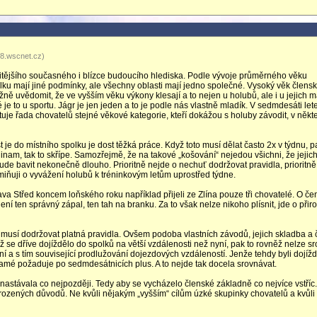
48.wscnet.cz)
itějšího současného i blízce budoucího hlediska. Podle vývoje průměrného věku
lku mají jiné podmínky, ale všechny oblasti mají jedno společné. Vysoký věk člens
ážně uvědomit, že ve vyšším věku výkony klesají a to nejen u holubů, ale i u jejich ma
 je to u sportu. Jágr je jen jeden a to je podle nás vlastně mladík. V sedmdesáti lete
uje řada chovatelů stejné věkové kategorie, kteří dokážou s holuby závodit, v někt
je do místního spolku je dost těžká práce. Když toto musí dělat často 2x v týdnu, p
inam, tak to skřípe. Samozřejmě, že na takové „košování“ nejedou všichni, že jejic
de bavit nekonečně dlouho. Prioritně nejde o nechuť dodržovat pravidla, prioritně 
miňuji o vyvážení holubů k tréninkovým letům uprostřed týdne.
rava Střed koncem loňského roku například přijeli ze Zlína pouze tři chovatelé. O če
ní ten správný zápal, ten tah na branku. Za to však nelze nikoho plísnit, jde o přir
musí dodržovat platná pravidla. Ovšem podoba vlastních závodů, jejich skladba a 
se dříve dojíždělo do spolků na větší vzdálenosti než nyní, pak to rovněž nelze s
 s tím související prodlužování dojezdových vzdáleností. Jenže tehdy byli dojížd
to samé požaduje po sedmdesátnicích plus. A to nejde tak docela srovnávat.
 nastávala co nejpozději. Tedy aby se vycházelo členské základně co nejvíce vstříc
irozených důvodů. Ne kvůli nějakým „vyšším“ cílům úzké skupinky chovatelů a kvůl