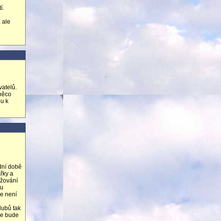
í.
 ale
vatelů.
 něco
nu k
ední době
řky a
nižování
ou
de není
lubů tak
se bude