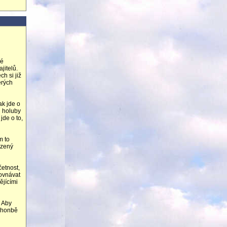
ké
jitelů.
ch si již
erých
ak jde o
h holuby
jde o to,
m to
ozený
četnost,
rovnávat
ějícími
. Aby
i honbě