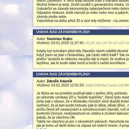
svého zaměření. V SRN létají dlouhé tratě v maraton klubec
Možné řešení je tedy: Zrušit soutěž o generálního mistra. 
Uskuteční se závody ekonomicky zabezpečené nebo dotované
Odpadne diskuze, kolik závodů je málo nebo moc a jakých, 
závody podle sebe.
Vzpomínat na dobu před 30 a více lety můžeme - na univerzál
UVAHA NAD ZÁVODNÍMI PLÁNY
Autor:
Stanislav Bojko
Vloženo: 03.01.2020 11:37:45
(78.157.167.132 78-157-167-132
Kdyby byl schválen před léty Standův návrh oddělit dlouhé 
Když jsem se ptal v Holandsku, jak často mění tratě? Tak m
jiného “protože to někomu nevyšlo tak si myslí, že změna 
lepšímu, tak to bude stále horší a horší s naším koníčkem.
UVAHA NAD ZÁVODNÍMI PLÁNY
Autor:
Zdeněk Adamík
Vloženo: 03.01.2020 12:01:50
(2a00:1028:96c7:acda:1c92:f9f
Je třeba se na problém podívat také z jiného úhlu pohledu:
po převratu vznikaly ZO u "každé Kapličky", členů bylo rela
jsme pak v situaci, že v důsledku různých vlivů (každý kole
vydírání, že já tam jezdit nebudu (jak to dělal, dělali dříve 
počtu členů při nasazování a vyhodnocování závodů, což s
kontrolní činnost, nedůslednost ve vztahu k zrušení takových
jistota, že je všechno OK.
Takže ne všechno je jen v závodních plánech. Neochota ko
jak je tomu už delší dobu na západ od našich hranic. A pro