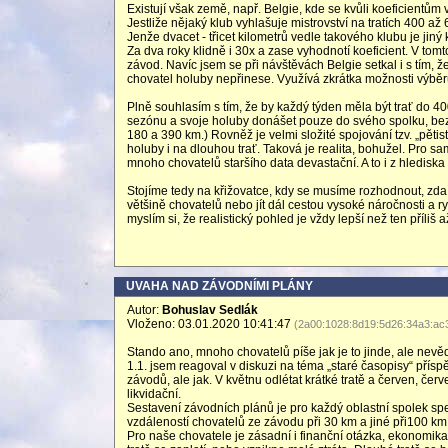
Existují však země, např. Belgie, kde se kvůli koeficientů
Jestliže nějaký klub vyhlašuje mistrovství na tratích 400 až
Jenže dvacet - třicet kilometrů vedle takového klubu je jiný k
Za dva roky klidně i 30x a zase vyhodnotí koeficient. V tom
závod. Navíc jsem se při návštěvách Belgie setkal i s tím,
chovatel holuby nepřinese. Využívá zkrátka možnosti výběr
Plně souhlasím s tím, že by každý týden měla být trať do 40
sezónu a svoje holuby donášet pouze do svého spolku, bez d
180 a 390 km.) Rovněž je velmi složité spojování tzv. „pěti
holuby i na dlouhou trať. Taková je realita, bohužel. Pro sa
mnoho chovatelů staršího data devastační. A to i z hledisk
Stojíme tedy na křižovatce, kdy se musíme rozhodnout, zd
většině chovatelů nebo jít dál cestou vysoké náročnosti a 
myslím si, že realistický pohled je vždy lepší než ten příliš 
UVAHA NAD ZÁVODNÍMI PLÁNY
Autor:
Bohuslav Sedlák
Vloženo: 03.01.2020 10:41:47
(2a00:1028:8d19:5d26:34a3:ac
Stando ano, mnoho chovatelů píše jak je to jinde, ale nevě
1.1. jsem reagoval v diskuzi na téma „staré časopisy“ příspě
závodů, ale jak. V květnu odlétat krátké tratě a červen, čer
likvidační.
Sestavení závodních plánů je pro každý oblastní spolek speci
vzdáleností chovatelů ze závodu při 30 km a jiné při100 km
Pro naše chovatele je zásadní i finanční otázka, ekonomika z