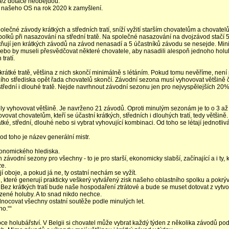
 bez dotace neobejdou.
u našeho OS na rok 2020 k zamyšlení.
lečné závody krátkých a středních tratí, sníží vyžití starším chovatelům a chovate
lků při nasazování na střední tratě. Na společné nasazování na dvojzávod stačí 
tňují jen krátkých závodů na závod nenasadí a 5 účastníků závodu se nesejde. Mi
bo by museli přesvědčovat některé chovatele, aby nasadili alespoň jednoho holu
tratí.
átké tratě, většina z nich skončí minimálně s létáním. Pokud tomu nevěříme, není
vacího střediska opět řada chovatelů skončí. Závodní sezona musí vyhovovat většině 
 střední i dlouhé tratě. Nejde navrhnout závodní sezonu jen pro nejvyspělejších 20
y vyhovovat většině. Je navrženo 21 závodů. Oproti minulým sezonám je to o 3 až
at chovatelům, kteří se účastní krátkých, středních i dlouhých tratí, tedy většině.
átké, střední, dlouhé nebo si vybrat vyhovující kombinaci. Od toho se létají jednotliv
od toho je název generální mistr.
ekonomického hlediska.
závodní sezony pro všechny - to je pro starší, ekonomicky slabší, začínající a i ty, k
ze.
í oboje, a pokud já ne, ty ostatní nechám se vyžít.
, které generují prakticky veškerý vytvářený zisk našeho oblastního spolku a pokrýv
 Bez krátkých tratí bude naše hospodaření ztrátové a bude se muset dotovat z vyt
zené holuby. A to snad nikdo nechce.
odnocovat všechny ostatní soutěže podle minulých let.
no.““
e holubářství. V Belgii si chovatel může vybrat každý týden z několika závodů pod