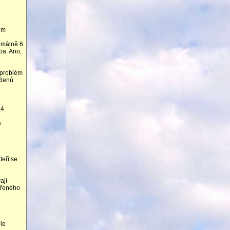
lům
5
nimálně 6
ba. Ano,
 problém
členů
%
 4
á
teří se
ají
vořeného
le