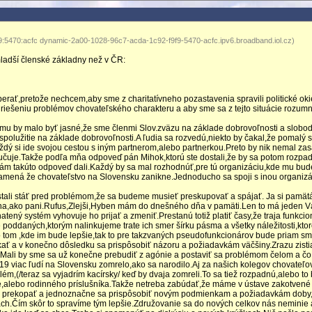
9:5470:acfc dynamic-2a00-1028-96c7-acda-1c92-f9f9-5470-acfc.ipv6.broadband.iol.cz)
ladší členské základny než v ČR:
rať,pretože nechcem,aby sme z charitatívneho pozastavenia spravili politické ok
 riešeniu problémov chovateľského charakteru a aby sme sa z tejto situácie rozu
ému by malo byť jasné,že sme členmi Slov.zväzu na základe dobrovoľnosti a slob
 spolužitie na základe dobrovoľnosti.A ľudia sa rozvedú,niekto by čakal,že pomalý
ždý si ide svojou cestou s iným partnerom,alebo partnerkou.Preto by nik nemal zas
učuje.Takže podľa mňa odpoveď pán Mihok,ktorú ste dostali,že by sa potom rozpad
 Vám takúto odpoveď dali.Každý by sa mal rozhodnúť,pre tú organizáciu,kde mu bud
namená že chovateľstvo na Slovensku zanikne.Jednoducho sa spoji s inou organizá
ostali stáť pred problémom,že sa budeme musieť preskupovať a spájať. Ja si pamä
 mena,ako pani.Rufus,Zlejši,Hyben mám do dnešného dňa v pamäti.Len to má jeden 
tený systém vyhovuje ho prijať a zmeniť.Prestanú totiž platiť časy,že traja funkcio
oddaných,ktorým nalinkujeme trate ich smer šírku pásma a všetky náležitosti,kto
o tom ,kde im bude lepšie,tak to pre takzvaných pseudofunkcionárov bude priam sm
ať a v konečno dôsledku sa prispôsobiť názoru a požiadavkám väčšiny.Zrazu zisti
c.Mali by sme sa už konečne prebudiť z agónie a postaviť sa problémom čelom a čo
2019 viac ľudí na Slovensku zomrelo,ako sa narodilo.Aj za našich kolegov chovateľov,
blém,(/teraz sa vyjadrím kacírsky/ keď by dvaja zomreli.To sa tiež rozpadnú,alebo to
še,alebo rodinného príslušníka.Takže netreba zabúdať,že máme v ústave zakotvené
etko prekopať a jednoznačne sa prispôsobiť novým podmienkam a požiadavkám doby,
ch.Čím skôr to spravíme tým lepšie.Združovanie sa do nových celkov nás neminie a