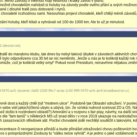
h. Mimo závodů o víkendu mají většinou i krátký závod v týdnu.
Umožnit chovatelům nahlásit si holuby na závody podle svého přání a svých možnost
 ( dlouhé tratě jsou dotované i nyní).
chovatelé rozhodnou sami. Nesouhlas projeví chovatelé, kteří chtějí méně závodů,
ní holuby, kteří létali a vyhrávali od 100 do 1000 km. Ale to už je minulost.
.silesnet.net)
tratě do maratonu klubu, tak dnes by nebyl takový úbytek v závodech aktivních cho
ě bylo odpovězeno cca 30 let se nic neměnilo. Jenže u nás je to kolikrát každý rok
pomůže, což je kolikrát velký omyl“ Pokud nové Presidium, nenavrhne nějakou změ
9:5470:acfc dynamic-2a00-1028-96c7-acda-1c92-f9f9-5470-acfc.ipv6.broadband.iol.cz)
tivně dost a každý chtěl být "mistrem ulice". Podobně tak Oblastní sdružení. V posl
m sebe vidí jakých)členů ubylo a ubývá, tzn. že vzniká nutnost scelovat ZO a OS. Ná
, než došlo k rozdrobení oblastí?) Amorální a v rozporu s fair play, návrhy, na další s
e dle "tam tamů" v některých MS už snad dělo i v roce 2019 ukazuje na nedostačn
 zasazovacích středisek atd. Poctiví chovatelé jistě nechtějí soutěžit s takovými, k
ncentrace či reorganizace přináší a bude přinášet zdražování chovu poštovních ho
pos s poloprázdnými Zoobusy tu "válku nelze vyhrát". A je jedno o jaké vzdálenosti 