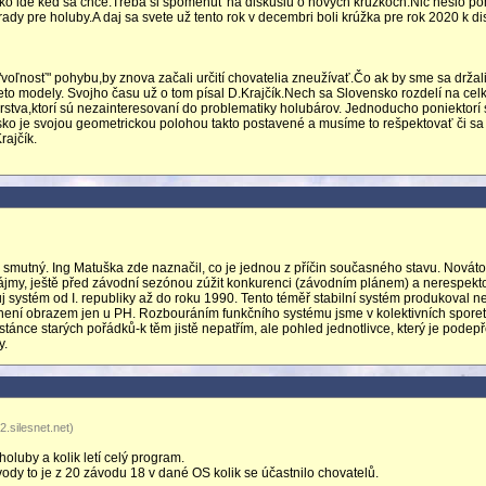
ko ide keď sa chce.Treba si spomenúť na diskúsiu o nových krúžkoch.Nič nešlo p
dy pre holuby.A daj sa svete už tento rok v decembri boli krúžka pre rok 2020 k di
voľnosť" pohybu,by znova začali určití chovatelia zneužívať.Čo ak by sme sa držal
to modely. Svojho času už o tom písal D.Krajčík.Nech sa Slovensko rozdelí na cel
terstva,ktorí sú nezainteresovaní do problematiky holubárov. Jednoducho poniektorí
 je svojou geometrickou polohou takto postavené a musíme to rešpektovať či sa 
rajčík.
smutný. Ing Matuška zde naznačil, co je jednou z příčin současného stavu. Novátor
ájmy, ještě před závodní sezónou zúžit konkurenci (závodním plánem) a nerespekt
j systém od I. republiky až do roku 1990. Tento téměř stabilní systém produkoval n
o není obrazem jen u PH. Rozbouráním funkčního systému jsme v kolektivních spore
ástánce starých pořádků-k těm jistě nepatřím, ale pohled jednotlivce, který je podep
y.
.silesnet.net)
holuby a kolik letí celý program.
vody to je z 20 závodu 18 v dané OS kolik se účastnilo chovatelů.