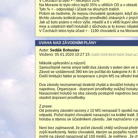
V Čechách to bylo + - necelých 20%
Na Moravie to bylo něco lepší 35% u větších OS a v oblast
Tyto % + - odpovídají i účasti na dlouhých tratích.
Potom se nedivme, že nejsou chovatelé spokojeni, když do u
těchto závodu kolikrát použije prostředků získaných z jinýc
Jak už bylo psáno o něco výše, mladší a ti s větší kupní sí
mne a ostatních kteří holubáři z důchodu je to konec nějak
V Čechách letos byla účast + - 1190 chovatelů a na Moravie
UVAHA NAD ZÁVODNÍMI PLÁNY
Autor:
Sedlák Bohuslav
Vloženo: 05.01.2020 10:27:15
(2a00:1028:8d19:5d26:34a3:ac
Několik upřesnění a názorů:
Samozřejmě nemá smysl letět dva závody v jeden den ve ste
Závod se vzdáleností 390 km lze počítat do kategorie A i B.
Další limitující faktor je kooperace s jiným MS na střední trat
Dva závody neznamenají dvakrát chytat a dovážet holuby na
najednou. Organizace - dopravní prostředky svážejí holuby
Nasazování holubů na oba závody postupně najednou bez d
vlastnit dopravní prostředky.
Z praxe:
Od poloviny závodní sezony z 10 MS nenasadí 5 spolků na s
odpadá. Počet doplní chovatelé nasazující na krátké tratě. 
holuba a stanou se účastníkem závodu. Jak naznačeno v jin
Není bez zajímavosti, že počet závodů chtějí snižovat přední
zvýší koeficienty. Nebo chovatelé, kterým se podařilo rozbít
mohli na závod nasazovat až 100 mistrů. Je ověřeno , že cho