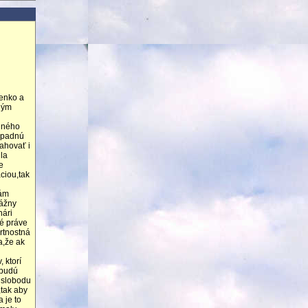
ienko a
mným
odného
 spadnú
ahovať i
la
e
ciou,tak
tám
Vážny
nári
ré práve
rtnostná
a,že ak
 ktorí
 budú
 slobodu
tak aby
 je to