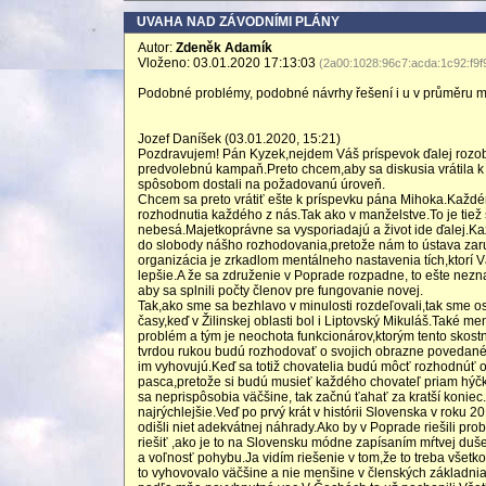
UVAHA NAD ZÁVODNÍMI PLÁNY
Autor:
Zdeněk Adamík
Vloženo: 03.01.2020 17:13:03
(2a00:1028:96c7:acda:1c92:f9f
Podobné problémy, podobné návrhy řešení i u v průměru m
Jozef Daníšek (03.01.2020, 15:21)
Pozdravujem! Pán Kyzek,nejdem Váš príspevok ďalej rozobe
predvolebnú kampaň.Preto chcem,aby sa diskusia vrátila k
spôsobom dostali na požadovanú úroveň.
Chcem sa preto vrátiť ešte k príspevku pána Mihoka.Každ
rozhodnutia každého z nás.Tak ako v manželstve.To je tiež
nebesá.Majetkoprávne sa vysporiadajú a život ide ďalej.Ka
do slobody nášho rozhodovania,pretože nám to ústava zar
organizácia je zrkadlom mentálneho nastavenia tích,ktorí
lepšie.A že sa združenie v Poprade rozpadne, to ešte nez
aby sa splnili počty členov pre fungovanie novej.
Tak,ako sme sa bezhlavo v minulosti rozdeľovali,tak sme 
časy,keď v Žilinskej oblasti bol i Liptovský Mikuláš.Také
problém a tým je neochota funkcionárov,ktorým tento skostna
tvrdou rukou budú rozhodovať o svojich obrazne povedané p
im vyhovujú.Keď sa totiž chovatelia budú môcť rozhodnúť 
pasca,pretože si budú musieť každého chovateľ priam hýčk
sa neprispôsobia väčšine, tak začnú ťahať za kratší konie
najrýchlejšie.Veď po prvý krát v histórii Slovenska v roku 
odišli niet adekvátnej náhrady.Ako by v Poprade riešili pro
riešiť ,ako je to na Slovensku módne zapísaním mŕtvej du
a voľnosť pohybu.Ja vidím riešenie v tom,že to treba vš
to vyhovovalo väčšine a nie menšine v členských základnia