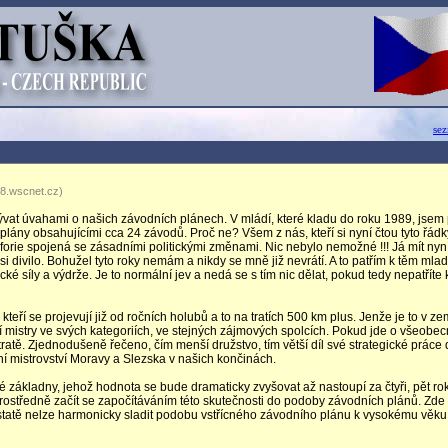
se
48.wscnet.cz)
t úvahami o našich závodních plánech. V mládí, které kladu do roku 1989, jsem p
lány obsahujícími cca 24 závodů. Proč ne? Všem z nás, kteří si nyní čtou tyto řádky
orie spojená se zásadními politickými změnami. Nic nebylo nemožné !!! Já mít nyn
si divilo. Bohužel tyto roky nemám a nikdy se mně již nevrátí. A to patřím k těm mla
ké síly a výdrže. Je to normální jev a nedá se s tím nic dělat, pokud tedy nepatříte k
eří se projevují již od ročních holubů a to na tratích 500 km plus. Jenže je to v ze
í mistry ve svých kategoriích, ve stejných zájmových spolcích. Pokud jde o všeobe
tratě. Zjednodušeně řečeno, čím menší družstvo, tím větší díl své strategické prác
í mistrovství Moravy a Slezska v našich končinách.
ákladny, jehož hodnota se bude dramaticky zvyšovat až nastoupí za čtyři, pět ro
rostředně začít se započítáváním této skutečnosti do podoby závodních plánů. Zde
dstatě nelze harmonicky sladit podobu vstřícného závodního plánu k vysokému věku