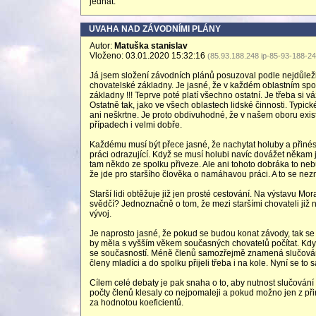
jednat.
UVAHA NAD ZÁVODNÍMI PLÁNY
Autor:
Matuška stanislav
Vloženo: 03.01.2020 15:32:16
(85.93.188.248 ip-85-93-188-2
Já jsem složení závodních plánů posuzoval podle nejdůlež
chovatelské základny. Je jasné, že v každém oblastním spo
základny !!! Teprve poté platí všechno ostatní. Je třeba si v
Ostatně tak, jako ve všech oblastech lidské činnosti. Typické
ani neškrtne. Je proto obdivuhodné, že v našem oboru exist
případech i velmi dobře.
Každému musí být přece jasné, že nachytat holuby a přinést 
práci odrazující. Když se musí holubi navíc dovážet někam j
tam někdo ze spolku přiveze. Ale ani tohoto dobráka to nebu
že jde pro staršího člověka o namáhavou práci. A to se nez
Starší lidi obtěžuje již jen prosté cestování. Na výstavu Mo
svědčí? Jednoznačně o tom, že mezi staršími chovateli již ne
vývoj.
Je naprosto jasné, že pokud se budou konat závody, tak se 
by měla s vyšším věkem současných chovatelů počítat. Když 
se současností. Méně členů samozřejmě znamená slučování a
členy mladíci a do spolku přijeli třeba i na kole. Nyní se 
Cílem celé debaty je pak snaha o to, aby nutnost slučování
počty členů klesaly co nejpomaleji a pokud možno jen z př
za hodnotou koeficientů.