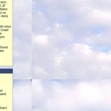
inách.
 „B“.
 týden.
by na
e daný
dit celou
 (např.
je
 pro
tňovat
ale
et
atelů
třední