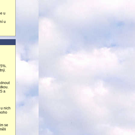
se u
ní u
 5%.
tný.
ádnout
átkou.
OS a
 u nich
dnoho
tím se
měli