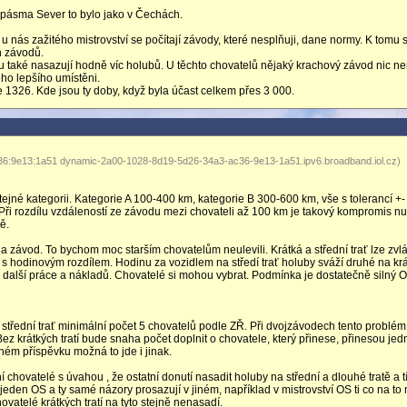
i pásma Sever to bylo jako v Čechách.
 nás zažitého mistrovství se počítají závody, které nesplňuji, dane normy. K tomu 
h závodů.
lou také nasazují hodně víc holubů. U těchto chovatelů nějaký krachový závod nic ne
ého lepšího umístěni.
 1326. Kde jsou ty doby, když byla účast celkem přes 3 000.
36:9e13:1a51 dynamic-2a00-1028-8d19-5d26-34a3-ac36-9e13-1a51.ipv6.broadband.iol.cz)
jné kategorii. Kategorie A 100-400 km, kategorie B 300-600 km, vše s tolerancí +-
 Při rozdílu vzdáleností ze závodu mezi chovateli až 100 km je takový kompromis nu
ě.
 závod. To bychom moc starším chovatelům neulevili. Krátká a střední trať lze zvl
 s hodinovým rozdílem. Hodinu za vozidlem na středí trať holuby sváží druhé na kr
alší práce a nákladů. Chovatelé si mohou vybrat. Podmínka je dostatečně silný 
třední trať minimální počet 5 chovatelů podle ZŘ. Při dvojzávodech tento problém
Bez krátkých tratí bude snaha počet doplnit o chovatele, který přinese, přinesou je
ém příspěvku možná to jde i jinak.
 chovatelé s úvahou , že ostatní donutí nasadit holuby na střední a dlouhé tratě a 
 jeden OS a ty samé názory prosazují v jiném, například v mistrovství OS ti co na to 
vatelé krátkých tratí na tyto stejně nenasadí.