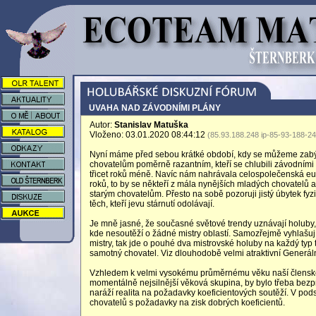
UVAHA NAD ZÁVODNÍMI PLÁNY
Autor:
Stanislav Matuška
Vloženo: 03.01.2020 08:44:12
(85.93.188.248 ip-85-93-188-2
Nyní máme před sebou krátké období, kdy se můžeme zabýva
chovatelům poměrně razantním, kteří se chlubili závodními p
třicet roků méně. Navíc nám nahrávala celospolečenská euf
roků, to by se někteří z mála nynějších mladých chovatelů a
starým chovatelům. Přesto na sobě pozoruji jistý úbytek fyzic
těch, kteří jevu stárnutí odolávají.
Je mně jasné, že současné světové trendy uznávají holuby, kt
kde nesoutěží o žádné mistry oblastí. Samozřejmě vyhlašuj
mistry, tak jde o pouhé dva mistrovské holuby na každý typ 
samotný chovatel. Viz dlouhodobě velmi atraktivní Generáln
Vzhledem k velmi vysokému průměrnému věku naší členské z
momentálně nejsilnější věková skupina, by bylo třeba bezp
naráží realita na požadavky koeficientových soutěží. V po
chovatelů s požadavky na zisk dobrých koeficientů.