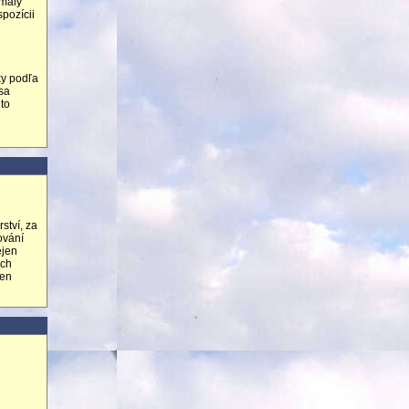
omaly
spozícii
i
ky podľa
 sa
to
ství, za
ování
ejen
tch
řen