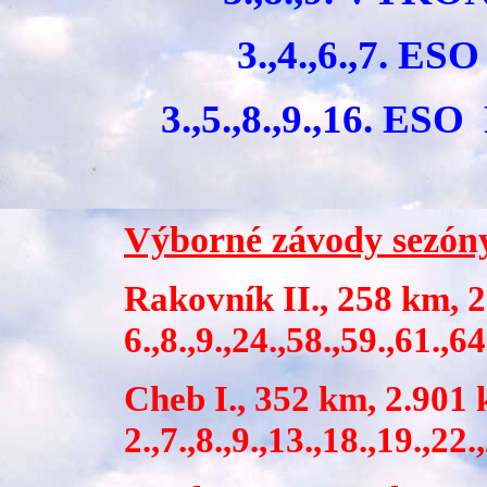
3.,4.,6.,7. 
3.,5.,8.,9.,16.
Výborné závody sezón
Rakovník II., 258 k
6.,8.,9.,24.,58.,59.,61.,
Cheb I., 352 km,
2.,7.,8.,9.,13.,18.,19.,2