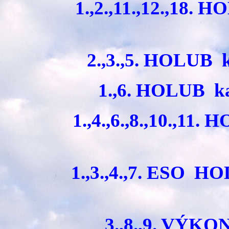
1.,2.,11.,12.,18
2.,3.,5. HOLUB
1.,6. HOLUB 
1.,4.,6.,8.,10.,
1.,3.,4.,7. ES
3.,8.,9. VÝ