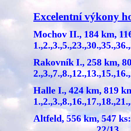
Excelentní výkony h
Mochov II., 184 k
1.,2.,3.,5.,23.,30.,35.,3
Rakovník I., 258 
2.,3.,7.,8.,12.,13.,15.,1
Halle I., 424 k
1.,2.,3.,8.,16.,17.,18.,2
Altfeld, 556 km, 54
... 22/13